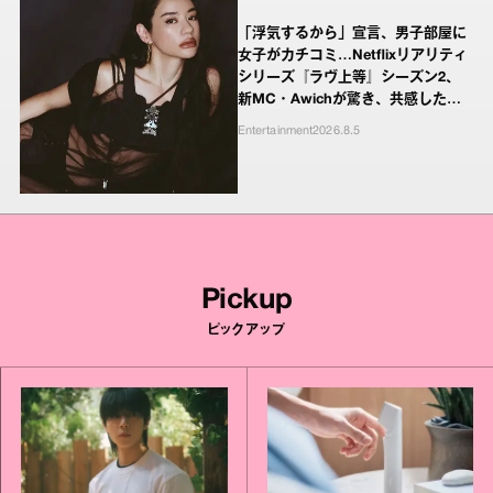
「浮気するから」宣言、男子部屋に
女子がカチコミ…Netflixリアリティ
シリーズ『ラヴ上等』シーズン2、
新MC・Awichが驚き、共感したヤ
ンキーたちの本気の恋模様
Entertainment
2026.8.5
Pickup
ピックアップ