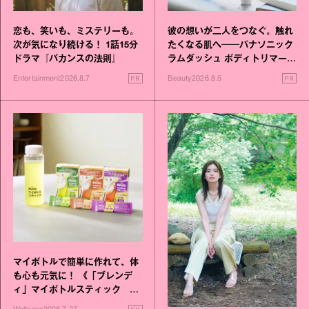
恋も、笑いも、ミステリーも。
彼の想いが二人をつなぐ。触れ
次が気になり続ける！ 1話15分
たくなる肌へ──パナソニック
ドラマ『バカンスの法則』
ラムダッシュ ボディトリマーが
進化！
PR
PR
Entertainment
2026.8.7
Beauty
2026.8.5
マイボトルで簡単に作れて、体
も心も元気に！ 《「ブレンデ
ィ」マイボトルスティック い
いこと毎日》シリーズが誕生