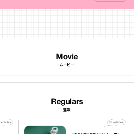
Movie
ムービー
Regulars
連載
40
articles
36
article