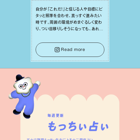
⾃分が「これだ！」と信じる⼈や⽬標にピ
タッと照準を合わせ、真っすぐ進みたい
時です。周囲の環境がめまぐるしく変わ
り、つい⽬移りしそうになっても、あれこ
れ迷う必要はありません。余計なノイズ
をそっと⼿放し、⽬の前のことに集中しま
しょう。そのブレない決意が、あなたにと
Read more
って有意義で安定した成果を引き寄せま
す。
毎週更新
五十六謀星もっちぃ先生による十二星座占い。