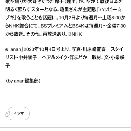
歌や踊りが大好きだった鈴子（趣里）が、やがて戦後日本を
明るく照らすスターとなる。趣里さんが主題歌「ハッピー☆
ブギ」を歌うことも話題に。10月2日より毎週月～土曜8：00か
らNHK総合にて、BSプレミアムとBS4Kは毎週月～金曜7：30
から放送。その他、再放送あり。©NHK
※『anan』2023年10月4日号より。写真・川原崎宣喜 スタイ
リスト・中井綾子 ヘア＆メイク・伴まどか 取材、文・小泉咲
子
（by anan編集部）
ドラマ