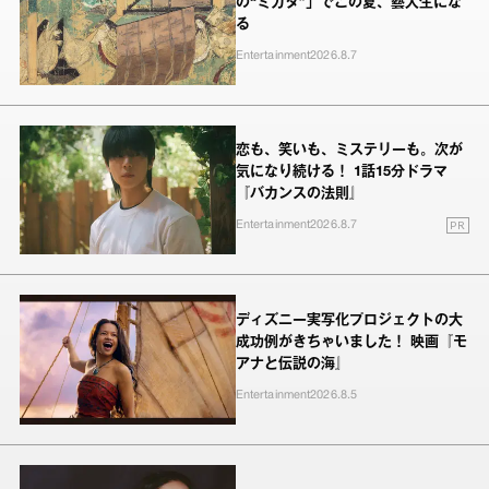
の“ミカタ”」でこの夏、藝大生にな
る
Entertainment
2026.8.7
恋も、笑いも、ミステリーも。次が
気になり続ける！ 1話15分ドラマ
『バカンスの法則』
PR
Entertainment
2026.8.7
ディズニー実写化プロジェクトの大
成功例がきちゃいました！ 映画『モ
アナと伝説の海』
Entertainment
2026.8.5