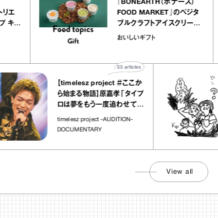
ier
『BONEARTH（ボナース）
リー アトリエ
FOOD MARKET』のベジタ
クレープ キャ
ブルクラフトアイスクリーム
か｜chico
｜真野知子の「おいしいギ
おいしいギフト
”
ト」
53
articles
【timelesz project ＃ここか
ら始まる物語】原嘉孝「タイプ
ロは夢をもう一度追わせてく
れた場所」
timelesz project -AUDITION-
DOCUMENTARY
View all