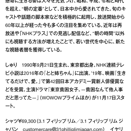
懸命に生きる姿は人々を元気づけ、昭和、平成、令和と時代
を超え、“朝の定番”として、日本中から愛されてきた。旬のキ
ャストや話題の脚本家などを積極的に起用し、放送開始から
60年以上が経った今も多くの注目を集めている。近年は再
放送や「NHKプラス」での見逃し配信など、“朝の時間”以外
にも視聴する方法が増えたことで、若い世代を中心に、新た
な視聴者層を獲得している。
しゅり 1990年9月21日生まれ、東京都出身。NHK連続テレ
ビ小説は2016年の『とと姉ちゃん』に出演。’19年、映画『生き
てるだけで、愛。』で第42回日本アカデミー賞新人俳優賞な
どを受賞。主演ドラマ『東京貧困女子。―貧困なんて他人事
だと思ってた―』（WOWOWプライムほか）が11月17日スタ
ート。
シャツ￥69,300（3.1 フィリップ リム／3.1 フィリップ リム ジ
ャパン customercare＠31philliplimjapan.com） イヤリ