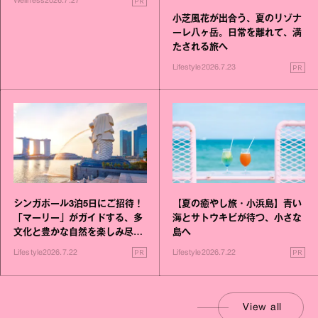
PR
Wellness
2026.7.27
小芝風花が出合う、夏のリゾナ
ーレ八ヶ岳。日常を離れて、満
たされる旅へ
PR
Lifestyle
2026.7.23
シンガポール3泊5日にご招待！
【夏の癒やし旅・小浜島】青い
「マーリー」がガイドする、多
海とサトウキビが待つ、小さな
文化と豊かな自然を楽しみ尽く
島へ
す旅
PR
PR
Lifestyle
2026.7.22
Lifestyle
2026.7.22
View all