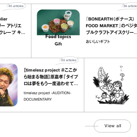
40
articles
LLY atelier
『BONEARTH（
E（イクアリー アトリエ
FOOD MARKE
）』のミルクレープ キャ
ブルクラフトアイ
バニーユほか｜chico
｜真野知子の「お
な宝物
おいしいギフト
菓子な宝物”
ト」
53
articles
【timelesz project ＃ここか
「日経
ら始まる物語】原嘉孝「タイプ
さんが
ロは夢をもう一度追わせてく
れた場所」
社会のじ
timelesz project -AUDITION-
DOCUMENTARY
View all