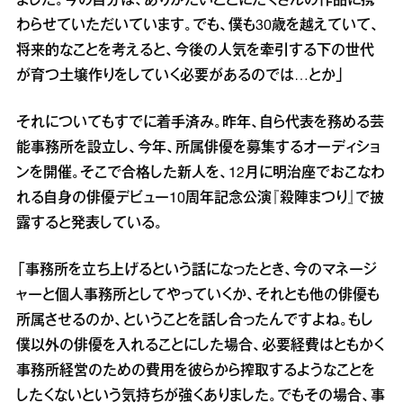
ました。今の自分は、ありがたいことにたくさんの作品に携
わらせていただいています。でも、僕も30歳を越えていて、
将来的なことを考えると、今後の人気を牽引する下の世代
が育つ土壌作りをしていく必要があるのでは…とか」
それについてもすでに着手済み。昨年、自ら代表を務める芸
能事務所を設立し、今年、所属俳優を募集するオーディショ
ンを開催。そこで合格した新人を、12月に明治座でおこなわ
れる自身の俳優デビュー10周年記念公演『殺陣まつり』で披
露すると発表している。
「事務所を立ち上げるという話になったとき、今のマネージ
ャーと個人事務所としてやっていくか、それとも他の俳優も
所属させるのか、ということを話し合ったんですよね。もし
僕以外の俳優を入れることにした場合、必要経費はともかく
事務所経営のための費用を彼らから搾取するようなことを
したくないという気持ちが強くありました。でもその場合、事