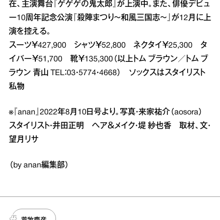
在、主演舞台『ゲゲゲの鬼太郎』が上演中。また、俳優デビュ
ー10周年記念公演『殺陣まつり～和風三国志～』が12月に上
演を控える。
スーツ￥427,900 シャツ￥52,800 ネクタイ￥25,300 タ
イバー￥51,700 靴￥135,300（以上トム ブラウン／トム ブ
ラウン 青山 TEL：03・5774・4668） ソックスはスタイリスト
私物
※『anan』2022年8月10日号より。写真・来家祐介（aosora）
スタイリスト・井田正明 ヘア＆メイク・堤 紗也香 取材、文・
望月リサ
（by anan編集部）