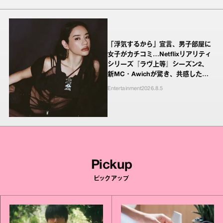
「浮気するから」宣言、男子部屋に
女子がカチコミ…Netflixリアリティ
シリーズ『ラヴ上等』シーズン2、
新MC・Awichが驚き、共感したヤ
ンキーたちの本気の恋模様
Entertainment
2026.8.5
Pickup
ピックアップ