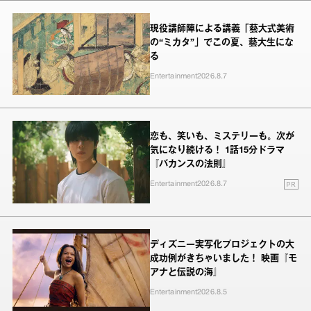
現役講師陣による講義「藝大式美術
の“ミカタ”」でこの夏、藝大生にな
る
Entertainment
2026.8.7
恋も、笑いも、ミステリーも。次が
気になり続ける！ 1話15分ドラマ
『バカンスの法則』
PR
Entertainment
2026.8.7
ディズニー実写化プロジェクトの大
成功例がきちゃいました！ 映画『モ
アナと伝説の海』
Entertainment
2026.8.5