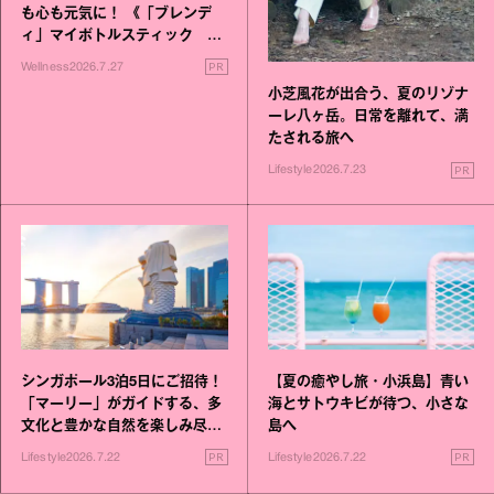
も心も元気に！ 《「ブレンデ
ィ」マイボトルスティック い
いこと毎日》シリーズが誕生
PR
Wellness
2026.7.27
小芝風花が出合う、夏のリゾナ
ーレ八ヶ岳。日常を離れて、満
たされる旅へ
PR
Lifestyle
2026.7.23
シンガポール3泊5日にご招待！
【夏の癒やし旅・小浜島】青い
「マーリー」がガイドする、多
海とサトウキビが待つ、小さな
文化と豊かな自然を楽しみ尽く
島へ
す旅
PR
PR
Lifestyle
2026.7.22
Lifestyle
2026.7.22