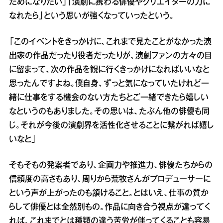
ためになりたい」「演劇に携わる俳優やクリエイターの力に
なれたら」という思いが強くなっていったという。
「このイベントをきっかけに、これまで見たことがなかった演
出家の作品だったり役者だったりが、演劇ファンの方々の目
に留まって、次の作品を観に行くきっかけになればいいなと
思ったんですよね。僕自身、ずっと気になっていたけれど一
緒に仕事をする機会のない方たちとご一緒できたら嬉しい
なというのもありました。その思いは、たぶん他の俳優も同
じ。それが今後の演劇界を活性化させることに繋がれば嬉し
いなと」
そもそもの発案者であり、企画力や推進力、俳優たちからの
信頼度の高さもあり、周りから荒牧さんがプロデューサーに
という声が上がったのも頷けること。とはいえ、仕事の質か
らして俳優とは全然別もの。作品に向き合う視点が違ってく
れば、これまでとは種類の違う苦労が伴ってくることも容易