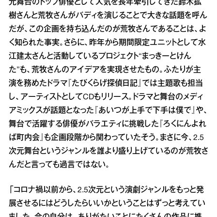
元舞台のトップ俳優として人気を長年牽引してきた鈴木拡
樹さんと荒牧さんがバディを演じることで大きな話題を呼ん
だが、この企画を持ち込んだのが荒牧さんであることは、よ
く知られた事実。さらに、昨年から期間限定ユニットとして水
江建太さんと活動しているプロジェクト“まっきーとけん
た”も、荒牧さんのアイデアを実現させたもの。ふたりが主
演を務めたドラマ『たびくらげ探偵日記』では主題歌も担当
し、アーティストとしてCDもリリース。ドラマと舞台のメディ
アミックスが話題となった『あいつが上手で下手は僕で』や、
舞台で活躍する俳優がバラエティに挑戦した『ろくにんよれ
ば町内会』も企画段階から関わっていたそう。まさに今、2.5
次元舞台というジャンルを誰より盛り上げているのが荒牧さ
んだと言っても過言ではない。
「コロナ禍以前から、2.5次元という演劇ジャンルをもっと発
展させるにはどうしたらいいかということはずっと考えてい