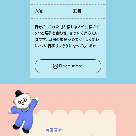
六曜
友引
⾃分が「これだ！」と信じる⼈や⽬標にピ
タッと照準を合わせ、真っすぐ進みたい
時です。周囲の環境がめまぐるしく変わ
り、つい⽬移りしそうになっても、あれこ
れ迷う必要はありません。余計なノイズ
をそっと⼿放し、⽬の前のことに集中しま
しょう。そのブレない決意が、あなたにと
Read more
って有意義で安定した成果を引き寄せま
す。
毎週更新