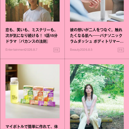
恋も、笑いも、ミステリーも。
彼の想いが二人をつなぐ。触れ
次が気になり続ける！ 1話15分
たくなる肌へ──パナソニック
ドラマ『バカンスの法則』
ラムダッシュ ボディトリマーが
進化！
PR
PR
Entertainment
2026.8.7
Beauty
2026.8.5
マイボトルで簡単に作れて、体