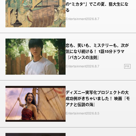
の“ミカタ”」でこの夏、藝大生にな
る
Entertainment
2026.8.7
恋も、笑いも、ミステリーも。次が
気になり続ける！ 1話15分ドラマ
『バカンスの法則』
PR
Entertainment
2026.8.7
ディズニー実写化プロジェクトの大
成功例がきちゃいました！ 映画『モ
アナと伝説の海』
Entertainment
2026.8.5