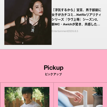
「浮気するから」宣言、男子部屋に
女子がカチコミ…Netflixリアリティ
シリーズ『ラヴ上等』シーズン2、
新MC・Awichが驚き、共感したヤ
ンキーたちの本気の恋模様
Entertainment
2026.8.5
Pickup
ピックアップ