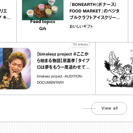
ier
『BONEARTH（ボナース）
ー アトリエ
FOOD MARKET』のベジタ
クレープ キャ
ブルクラフトアイスクリーム
か｜chico
｜真野知子の「おいしいギ
おいしいギフト
”
ト」
53
articles
【timelesz project ＃ここか
ら始まる物語】原嘉孝「タイプ
ロは夢をもう一度追わせてく
れた場所」
timelesz project -AUDITION-
DOCUMENTARY
View all