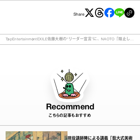
Share
Top
Entertainment
EXILE佐藤大樹の“リーダー宣言”に、NAOTO「阻止した
い (笑) 」
Recommend
こちらの記事もおすすめ
現役講師陣による講義「藝大式美術