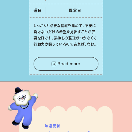
選日
⺟倉⽇
しっかりと必要な情報を集めて、不安に
負けないだけの希望を⾒出すことが肝
要な⽇です。気持ちの整理がつかなくて
⾏動⼒が鈍っているのであれば、なおさ
ら判断材料を揃えることが積極的な⼀歩
を踏み出すのに役⽴つはず。また、広い
意味での「癒し」や「治療」が必要な⽇で
Read more
もあり、特に⼈間関係の改善は課題の⼀
つです。
毎週更新