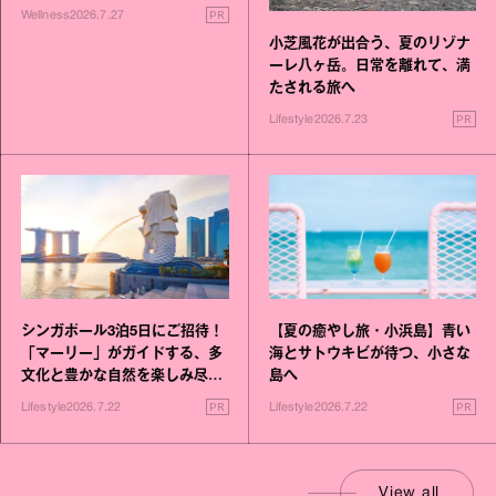
いこと毎日》シリーズが誕生
PR
Wellness
2026.7.27
小芝風花が出合う、夏のリゾナ
ーレ八ヶ岳。日常を離れて、満
たされる旅へ
PR
Lifestyle
2026.7.23
シンガポール3泊5日にご招待！
【夏の癒やし旅・小浜島】青い
「マーリー」がガイドする、多
海とサトウキビが待つ、小さな
文化と豊かな自然を楽しみ尽く
島へ
す旅
PR
PR
Lifestyle
2026.7.22
Lifestyle
2026.7.22
View all