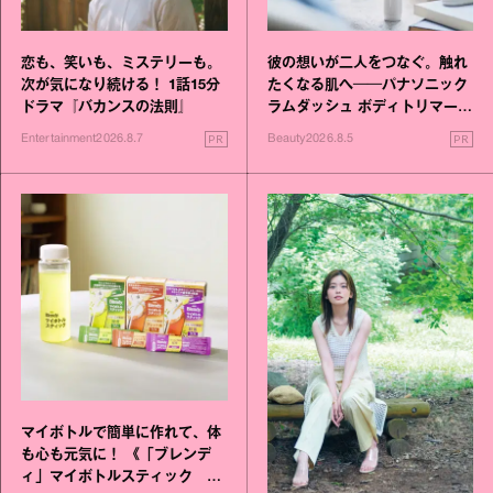
恋も、笑いも、ミステリーも。
彼の想いが二人をつなぐ。触れ
次が気になり続ける！ 1話15分
たくなる肌へ──パナソニック
ドラマ『バカンスの法則』
ラムダッシュ ボディトリマーが
進化！
PR
PR
Entertainment
2026.8.7
Beauty
2026.8.5
マイボトルで簡単に作れて、体
も心も元気に！ 《「ブレンデ
ィ」マイボトルスティック い