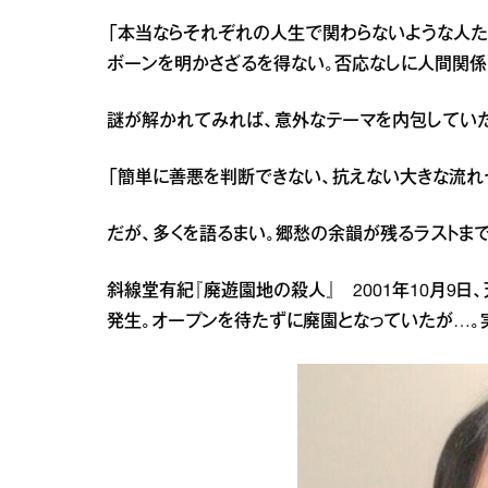
「本当ならそれぞれの人生で関わらないような人た
ボーンを明かさざるを得ない。否応なしに人間関係
謎が解かれてみれば、意外なテーマを内包してい
「簡単に善悪を判断できない、抗えない大きな流れ
だが、多くを語るまい。郷愁の余韻が残るラストま
斜線堂有紀『廃遊園地の殺人』 2001年10月9
発生。オープンを待たずに廃園となっていたが…。実