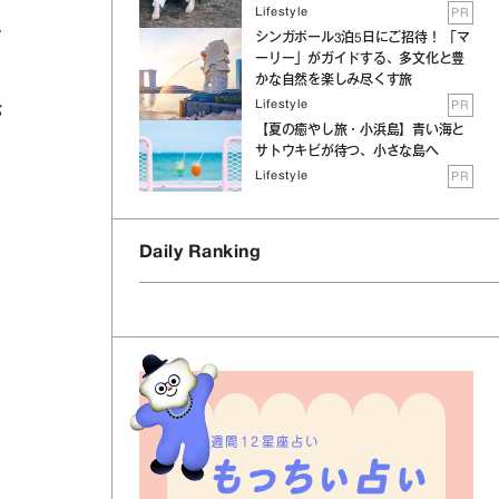
Lifestyle
PR
え
シンガポール3泊5日にご招待！ 「マ
ーリー」がガイドする、多文化と豊
かな自然を楽しみ尽くす旅
Lifestyle
PR
が
【夏の癒やし旅・小浜島】青い海と
サトウキビが待つ、小さな島へ
Lifestyle
PR
Daily Ranking
週間12星座占い