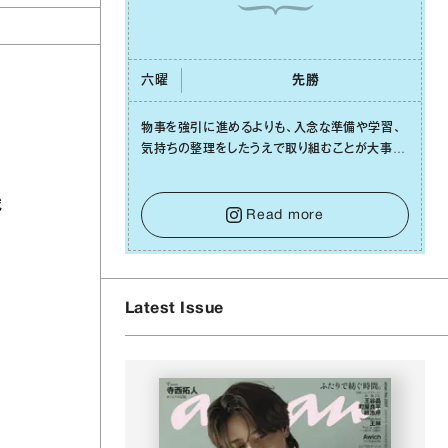
六曜
先勝
物事を強引に進めるよりも、⼊念な準備や学習、
と
気持ちの整理をしたうえで取り組むことが⼤事な
⽇です。先の⾒えない不安に⼼が曇ってしまって
と
も焦らないで。意思を伝える⼯夫をしたり、あなた
戦
⾃⾝や疲れていそうな⼈をいたわることに時間を
Read more
使いましょう。ここでしっかりとエネルギーを蓄
え、困難を乗り越える⼒に変えましょう。
Latest Issue