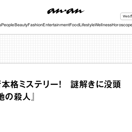
We
s
People
Beauty
Fashion
Entertainment
Food
Lifestyle
Wellness
Horoscop
本格ミステリー！ 謎解きに没頭
地の殺人』