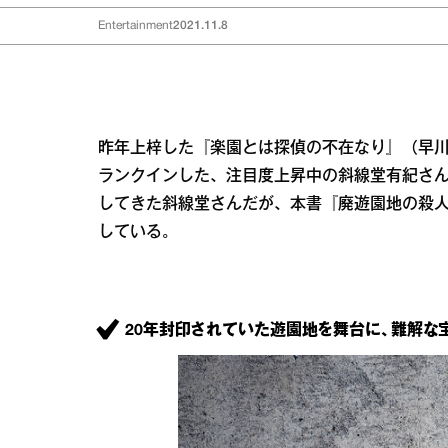
Entertainment
2021.11.8
昨年上梓した『楽園とは探偵の不在なり』（早
ランクインした、注目度上昇中の斜線堂有紀さ
してきた斜線堂さんだが、本書『廃遊園地の殺
している。
20年封印されていた遊園地を舞台に、難解な宝