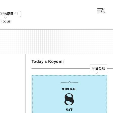
bだけの深掘り！
e
Focus
Today's Koyomi
今日の暦
2026
.
8
.
8
SAT