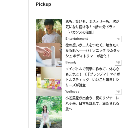
Pickup
恋も、笑いも、ミステリーも。次が
気になり続ける！ 1話15分ドラマ
『バカンスの法則』
Entertainment
PR
彼の想いが二人をつなぐ。触れたく
なる肌へ──パナソニック ラムダッ
シュ ボディトリマーが進化！
Beauty
PR
マイボトルで簡単に作れて、体も心
も元気に！ 《「ブレンディ」マイボ
トルスティック いいこと毎日》シ
リーズが誕生
Wellness
PR
小芝風花が出合う、夏のリゾナーレ
八ヶ岳。日常を離れて、満たされる
旅へ