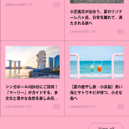
いこと毎日》シリーズが誕生
PR
Wellness
2026.7.27
小芝風花が出合う、夏のリゾナ
ーレ八ヶ岳。日常を離れて、満
たされる旅へ
PR
Lifestyle
2026.7.23
シンガポール3泊5日にご招待！
【夏の癒やし旅・小浜島】青い
「マーリー」がガイドする、多
海とサトウキビが待つ、小さな
文化と豊かな自然を楽しみ尽く
島へ
す旅
PR
PR
Lifestyle
2026.7.22
Lifestyle
2026.7.22