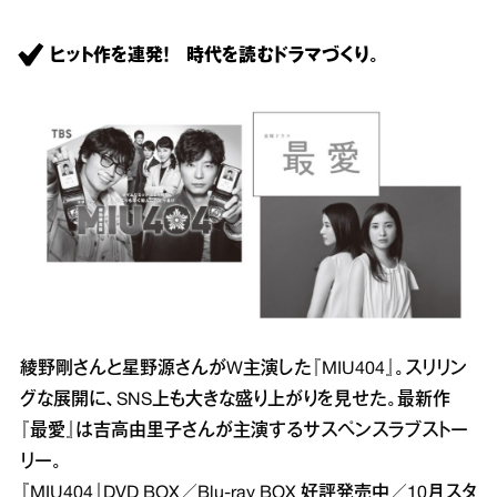
ヒット作を連発！ 時代を読むドラマづくり。
綾野剛さんと星野源さんがW主演した『MIU404』。スリリン
グな展開に、SNS上も大きな盛り上がりを見せた。最新作
『最愛』は吉高由里子さんが主演するサスペンスラブストー
リー。
『MIU404』DVD BOX／Blu‐ray BOX 好評発売中／10月スタ