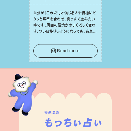
⾃分が「これだ！」と信じる⼈や⽬標にピ
タッと照準を合わせ、真っすぐ進みたい
時です。周囲の環境がめまぐるしく変わ
り、つい⽬移りしそうになっても、あれこ
れ迷う必要はありません。余計なノイズ
をそっと⼿放し、⽬の前のことに集中しま
しょう。そのブレない決意が、あなたにと
Read more
って有意義で安定した成果を引き寄せま
す。
毎週更新