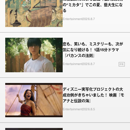
の“ミカタ”」でこの夏、藝大生にな
る
Entertainment
2026.8.7
恋も、笑いも、ミステリーも。次が
気になり続ける！ 1話15分ドラマ
『バカンスの法則』
PR
Entertainment
2026.8.7
ディズニー実写化プロジェクトの大
成功例がきちゃいました！ 映画『モ
アナと伝説の海』
Entertainment
2026.8.5