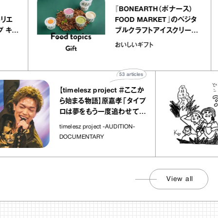
ier
『BONEARTH（ボナース）
ー アトリエ
FOOD MARKET』のベジタ
クレープ キャ
ブルクラフトアイスクリーム
か｜chico
｜真野知子の「おいしいギ
おいしいギフト
”
ト」
53
articles
【timelesz project ＃ここか
ら始まる物語】原嘉孝「タイプ
ロは夢をもう一度追わせてく
れた場所」
timelesz project -AUDITION-
DOCUMENTARY
View all