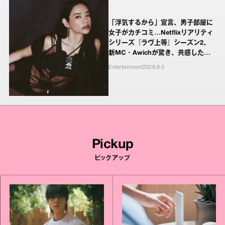
「浮気するから」宣言、男子部屋に
女子がカチコミ…Netflixリアリティ
シリーズ『ラヴ上等』シーズン2、
新MC・Awichが驚き、共感したヤ
ンキーたちの本気の恋模様
Entertainment
2026.8.5
Pickup
ピックアップ