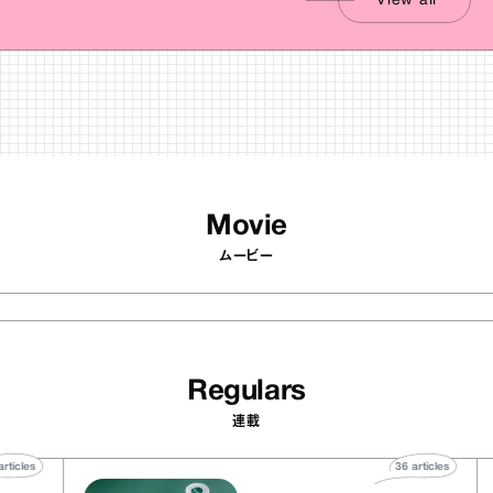
View all
Movie
ムービー
Regulars
連載
40
articles
36
articles