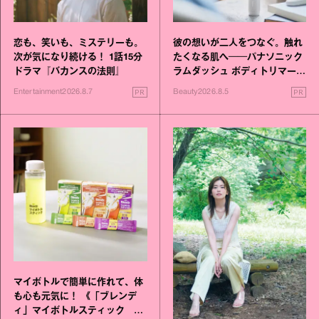
恋も、笑いも、ミステリーも。
彼の想いが二人をつなぐ。触れ
次が気になり続ける！ 1話15分
たくなる肌へ──パナソニック
ドラマ『バカンスの法則』
ラムダッシュ ボディトリマーが
進化！
PR
PR
Entertainment
2026.8.7
Beauty
2026.8.5
マイボトルで簡単に作れて、体
も心も元気に！ 《「ブレンデ
ィ」マイボトルスティック い