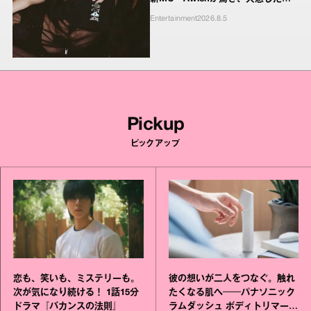
ンキーたちの本気の恋模様
Entertainment
2026.8.5
Pickup
ピックアップ
恋も、笑いも、ミステリーも。
彼の想いが二人をつなぐ。触れ
次が気になり続ける！ 1話15分
たくなる肌へ──パナソニック
ドラマ『バカンスの法則』
ラムダッシュ ボディトリマーが