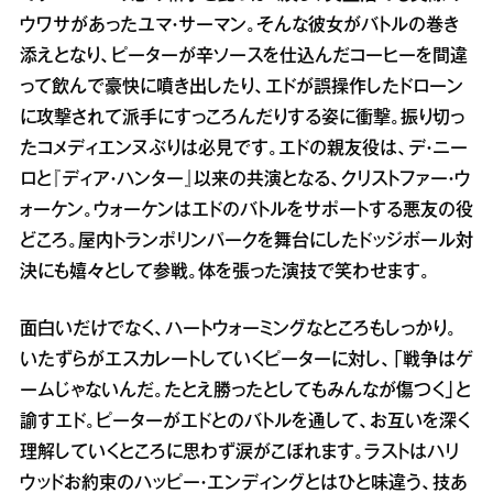
ウワサがあったユマ・サーマン。そんな彼女がバトルの巻き
添えとなり、ピーターが辛ソースを仕込んだコーヒーを間違
って飲んで豪快に噴き出したり、エドが誤操作したドローン
に攻撃されて派手にすっころんだりする姿に衝撃。振り切っ
たコメディエンヌぶりは必見です。エドの親友役は、デ・ニー
ロと『ディア・ハンター』以来の共演となる、クリストファー・ウ
ォーケン。ウォーケンはエドのバトルをサポートする悪友の役
どころ。屋内トランポリンパークを舞台にしたドッジボール対
決にも嬉々として参戦。体を張った演技で笑わせます。
面白いだけでなく、ハートウォーミングなところもしっかり。
いたずらがエスカレートしていくピーターに対し、「戦争はゲ
ームじゃないんだ。たとえ勝ったとしてもみんなが傷つく」と
諭すエド。ピーターがエドとのバトルを通して、お互いを深く
理解していくところに思わず涙がこぼれます。ラストはハリ
ウッドお約束のハッピー・エンディングとはひと味違う、技あ