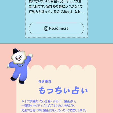
負けないだけの希望を⾒出すことが肝
要な⽇です。気持ちの整理がつかなくて
⾏動⼒が鈍っているのであれば、なおさ
ら判断材料を揃えることが積極的な⼀歩
を踏み出すのに役⽴つはず。また、広い
意味での「癒し」や「治療」が必要な⽇で
Read more
もあり、特に⼈間関係の改善は課題の⼀
つです。
毎週更新
五十六謀星もっちぃ先生による十二星座占い。
一週間をポジティブに過ごすためのお告げを、
先生の分身である星座案内人・もっちぃがお届けします。