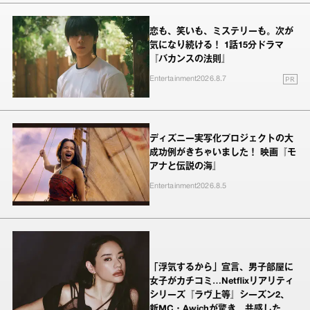
恋も、笑いも、ミステリーも。次が
気になり続ける！ 1話15分ドラマ
『バカンスの法則』
PR
Entertainment
2026.8.7
ディズニー実写化プロジェクトの大
成功例がきちゃいました！ 映画『モ
アナと伝説の海』
Entertainment
2026.8.5
「浮気するから」宣言、男子部屋に
女子がカチコミ…Netflixリアリティ
シリーズ『ラヴ上等』シーズン2、
新MC・Awichが驚き、共感したヤ