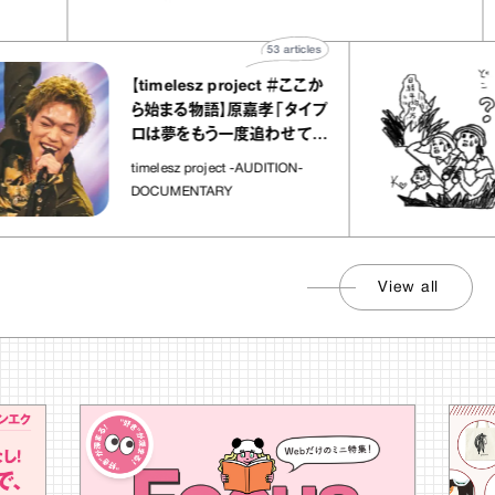
”
ト」
53
articles
【timelesz project ＃ここか
ら始まる物語】原嘉孝「タイプ
ロは夢をもう一度追わせてく
れた場所」
timelesz project -AUDITION-
DOCUMENTARY
View all