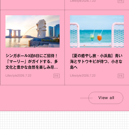
PR
Lifestyle
2026.7.23
シンガポール3泊5日にご招待！
【夏の癒やし旅・小浜島】青い
「マーリー」がガイドする、多
海とサトウキビが待つ、小さな
文化と豊かな自然を楽しみ尽く
島へ
す旅
PR
PR
Lifestyle
2026.7.22
Lifestyle
2026.7.22
View all