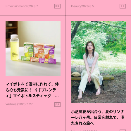
進化！
PR
PR
Entertainment
2026.8.7
Beauty
2026.8.5
マイボトルで簡単に作れて、体
も心も元気に！ 《「ブレンデ
ィ」マイボトルスティック い
いこと毎日》シリーズが誕生
PR
Wellness
2026.7.27
小芝風花が出合う、夏のリゾナ
ーレ八ヶ岳。日常を離れて、満
たされる旅へ