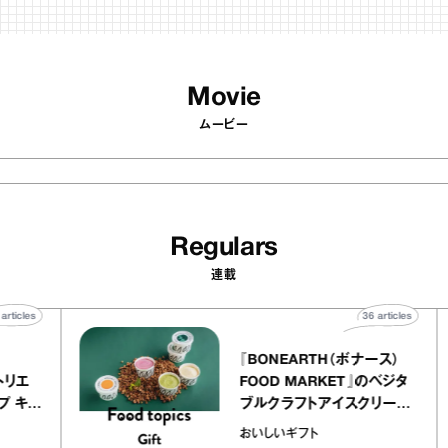
Movie
ムービー
Regulars
連載
40
articles
36
articles
er
『BONEARTH（ボナース）
ー アトリエ
FOOD MARKET』のベジタ
レープ キャ
ブルクラフトアイスクリーム
｜chico
｜真野知子の「おいしいギフ
おいしいギフト