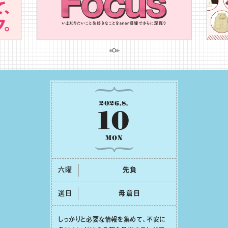
2026
.
8
.
10
MON
六曜
先負
選日
⺟倉⽇
しっかりと必要な情報を集めて、不安に