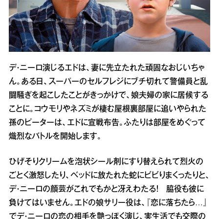
デ・ニーロ演じるエドは、妻に先立たれた頑固なおじいちゃ
ん。ある日、スーパーのセルフレジにブチ切れて警備員と乱
闘騒ぎを起こしたことがきっかけで、娘夫婦の家に居候する
ことに。コウモリやネズミが棲む屋根裏部屋に追いやられた
孫のピーターは、エドに宣戦布告。ふたりは部屋をめぐって
熾烈なバトルを開始します。
ひげそりクリームを泡状シール剤にすり替えられて烈火の
ごとく激怒したり、ベッドに放たれた蛇にビビりまくったりと、
デ・ニーロの顔芸がこれでもかと冴えわたる！ 脇役も彼に
負けてはいません。エドの娘サリー役は、『恋に落ちたら…』
でデ・ニーロの恋の相手を艶っぽく演じ、実生活でも交際の