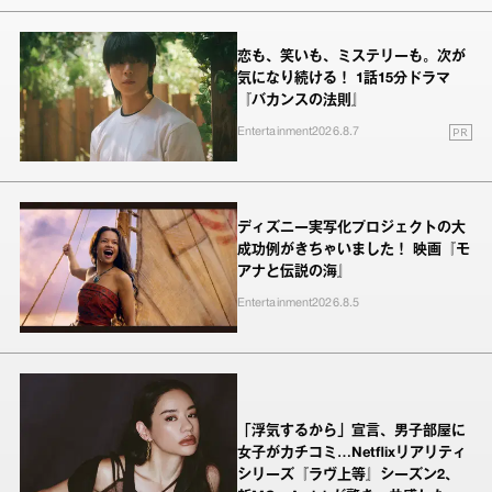
恋も、笑いも、ミステリーも。次が
気になり続ける！ 1話15分ドラマ
『バカンスの法則』
PR
Entertainment
2026.8.7
ディズニー実写化プロジェクトの大
成功例がきちゃいました！ 映画『モ
アナと伝説の海』
Entertainment
2026.8.5
「浮気するから」宣言、男子部屋に
女子がカチコミ…Netflixリアリティ
シリーズ『ラヴ上等』シーズン2、