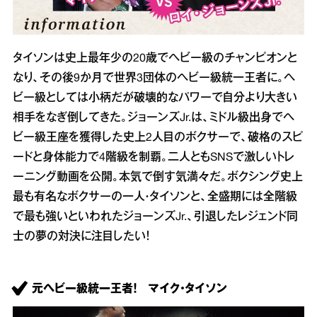
タイソンは史上最年少の20歳でヘビー級のチャンピオンと
なり、その後9か月で世界3団体のヘビー級統一王者に。ヘ
ビー級としては小柄だが破壊的なパワーで自分より大きい
相手をなぎ倒してきた。ジョーンズJr.は、ミドル級出身でヘ
ビー級王座を獲得した史上2人目のボクサーで、破格のスピ
ードと身体能力で4階級を制覇。二人ともSNSで激しいトレ
ーニング動画を公開。本気で倒す気満々だ。ボクシング史上
最も有名なボクサーの一人・タイソンと、全盛期には全階級
で最も強いといわれたジョーンズJr.、引退したレジェンド同
士の夢の対決に注目したい！
元ヘビー級統一王者！ マイク・タイソン