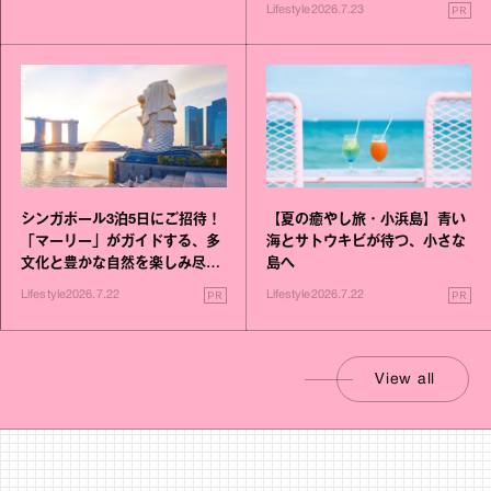
PR
Lifestyle
2026.7.23
シンガポール3泊5日にご招待！
【夏の癒やし旅・小浜島】青い
「マーリー」がガイドする、多
海とサトウキビが待つ、小さな
文化と豊かな自然を楽しみ尽く
島へ
す旅
PR
PR
Lifestyle
2026.7.22
Lifestyle
2026.7.22
View all