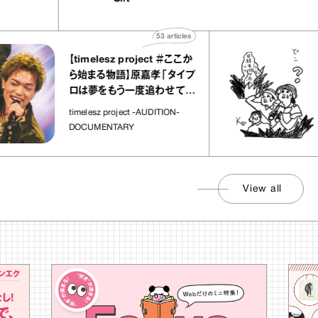
宝物”
ト」
53
articles
【timelesz project ＃ここか
ら始まる物語】原嘉孝「タイプ
ロは夢をもう一度追わせてく
れた場所」
timelesz project -AUDITION-
DOCUMENTARY
View all