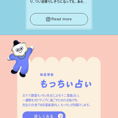
り、つい⽬移りしそうになっても、あれこ
れ迷う必要はありません。余計なノイズ
をそっと⼿放し、⽬の前のことに集中しま
しょう。そのブレない決意が、あなたにと
Read more
って有意義で安定した成果を引き寄せま
す。
毎週更新
五十六謀星もっちぃ先生による十二星座占い。
一週間をポジティブに過ごすためのお告げを、
先生の分身である星座案内人・もっちぃがお届けします。
詳しくみる