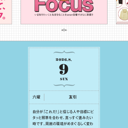
2026
.
8
.
9
SUN
六曜
友引
⾃分が「これだ！」と信じる⼈や⽬標にピ
タッと照準を合わせ、真っすぐ進みたい
時です。周囲の環境がめまぐるしく変わ