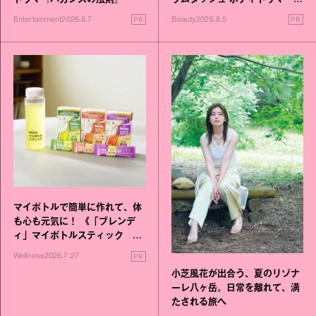
進化！
PR
PR
Entertainment
2026.8.7
Beauty
2026.8.5
マイボトルで簡単に作れて、体
も心も元気に！ 《「ブレンデ
ィ」マイボトルスティック い
いこと毎日》シリーズが誕生
PR
Wellness
2026.7.27
小芝風花が出合う、夏のリゾナ
ーレ八ヶ岳。日常を離れて、満
たされる旅へ