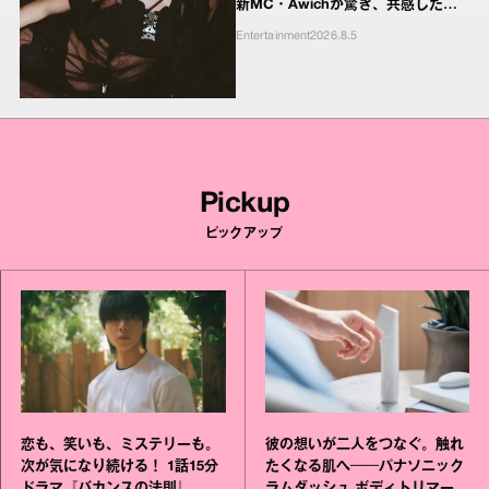
新MC・Awichが驚き、共感したヤ
ンキーたちの本気の恋模様
Entertainment
2026.8.5
Pickup
ピックアップ
恋も、笑いも、ミステリーも。
彼の想いが二人をつなぐ。触れ
次が気になり続ける！ 1話15分
たくなる肌へ──パナソニック
ドラマ『バカンスの法則』
ラムダッシュ ボディトリマーが