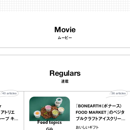
Movie
ムービー
Regulars
連載
40
articles
36
arti
elier
『BONEARTH（ボナース
アリー アトリエ
FOOD MARKET』のベ
ルクレープ キャ
ブルクラフトアイスクリ
ほか｜chico
｜真野知子の「おいしい
おいしいギフト