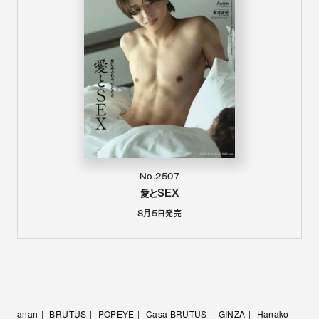
No.2507
愛とSEX
8月5日
発売
anan
BRUTUS
POPEYE
Casa BRUTUS
GINZA
Hanako