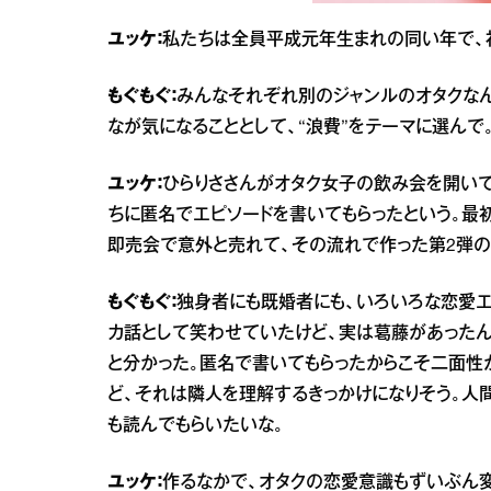
ユッケ：
私たちは全員平成元年生まれの同い年で、
もぐもぐ：
みんなそれぞれ別のジャンルのオタクな
なが気になることとして、“浪費”をテーマに選んで
ユッケ：
ひらりささんがオタク女子の飲み会を開いて
ちに匿名でエピソードを書いてもらったという。最初
即売会で意外と売れて、その流れで作った第2弾の
もぐもぐ：
独身者にも既婚者にも、いろいろな恋愛エ
カ話として笑わせていたけど、実は葛藤があった
と分かった。匿名で書いてもらったからこそ二面性
ど、それは隣人を理解するきっかけになりそう。人
も読んでもらいたいな。
ユッケ：
作るなかで、オタクの恋愛意識もずいぶん変