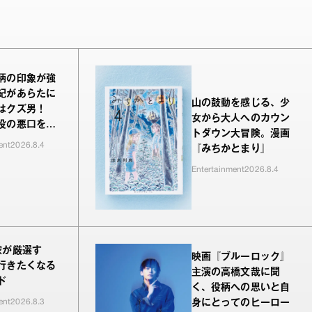
柄の印象が強
紀があらたに
山の鼓動を感じる、少
はクズ男！
女から大人へのカウン
役の悪口を言
トダウン大冒険。漫画
が新鮮でした
ent
2026.8.4
『みちかとまり』
Entertainment
2026.8.4
家が厳選す
映画『ブルーロック』
行きたくなる
主演の高橋文哉に聞
ド
く、役柄への思いと自
ent
2026.8.3
身にとってのヒーロー