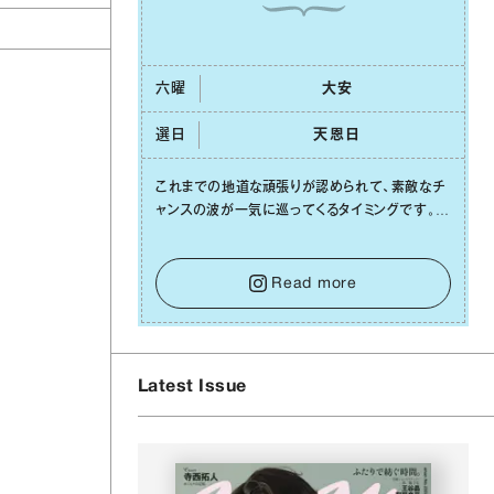
六曜
⼤安
選日
天恩⽇
これまでの地道な頑張りが認められて、素敵なチ
ャンスの波が⼀気に巡ってくるタイミングです。周
囲からの温かいサポートや嬉しいお誘いは、遠慮
せずに笑顔で受け取りましょう。みんなと⼀緒に
幸せになっていくイメージを持って⼀歩を踏み出
Read more
して。⼀⼈⼀⼈の良いところが混ざり合い、ハッピ
ーな未来が形作られていきます。
Latest Issue