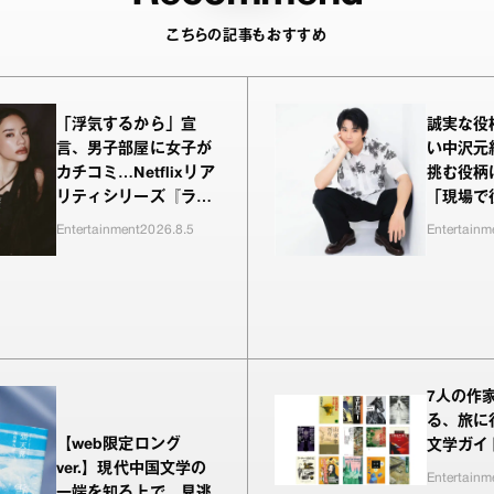
こちらの記事もおすすめ
「浮気するから」宣
誠実な役
言、男子部屋に女子が
い中沢元
カチコミ…Netflixリア
挑む役柄
リティシリーズ『ラヴ
「現場で
上等』シーズン2、新
われるの
Entertainment
2026.8.5
Entertainm
MC・Awichが驚き、
（笑）」
共感したヤンキーたち
の本気の恋模様
7人の作
る、旅に
【web限定ロング
文学ガイ
ver.】現代中国文学の
Entertainm
一端を知る上で、見逃