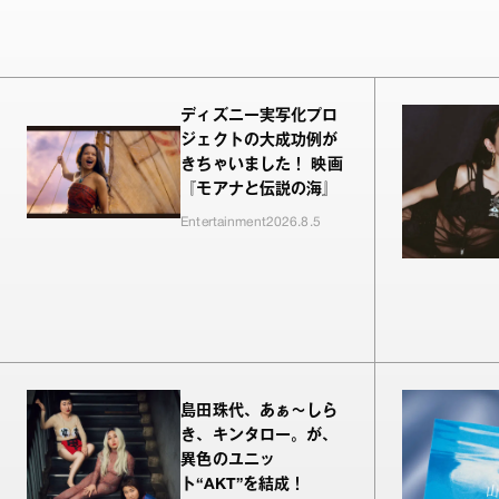
ディズニー実写化プロ
ジェクトの大成功例が
きちゃいました！ 映画
『モアナと伝説の海』
Entertainment
2026.8.5
島田珠代、あぁ〜しら
き、キンタロー。が、
異色のユニッ
ト“AKT”を結成！