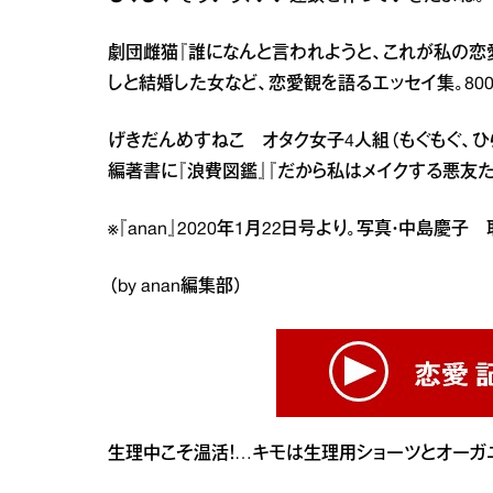
劇団雌猫『誰になんと言われようと、これが私の恋
しと結婚した女など、恋愛観を語るエッセイ集。80
げきだんめすねこ オタク女子4人組（もぐもぐ、ひら
編著書に『浪費図鑑』『だから私はメイクする悪友
※『anan』2020年1月22日号より。写真・中島慶子
（by anan編集部）
生理中こそ温活！…キモは生理用ショーツとオーガ