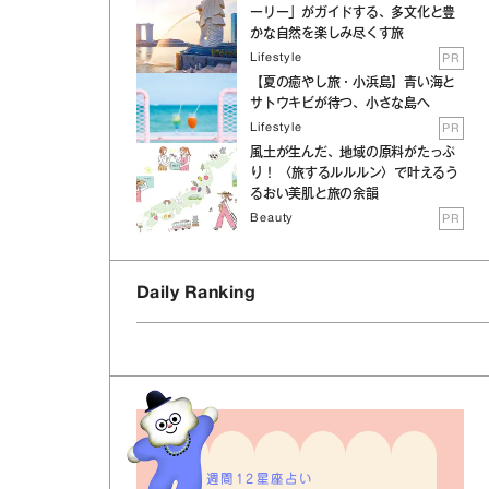
ーリー」がガイドする、多文化と豊
かな自然を楽しみ尽くす旅
Lifestyle
PR
【夏の癒やし旅・小浜島】青い海と
サトウキビが待つ、小さな島へ
Lifestyle
PR
風土が生んだ、地域の原料がたっぷ
り！ 〈旅するルルルン〉で叶えるう
るおい美肌と旅の余韻
Beauty
PR
Daily Ranking
週間12星座占い