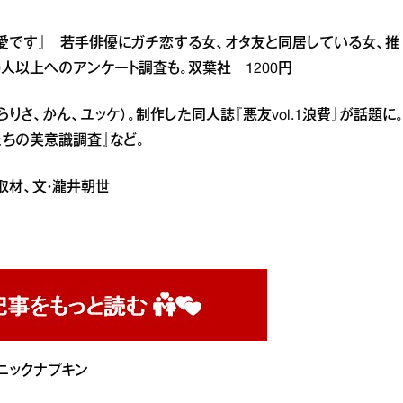
愛です』 若手俳優にガチ恋する女、オタ友と同居している女、推
0人以上へのアンケート調査も。双葉社 1200円
りさ、かん、ユッケ）。制作した同人誌『悪友vol.1浪費』が話題に
たちの美意識調査』など。
 取材、文・瀧井朝世
ニックナプキン