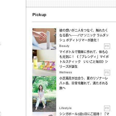
Pickup
彼の想いが二人をつなぐ。触れたく
なる肌へ──パナソニック ラムダッ
シュ ボディトリマーが進化！
た
Beauty
PR
マイボトルで簡単に作れて、体も心
も元気に！ 《「ブレンディ」マイボ
トルスティック いいこと毎日》シ
リーズが誕生
Wellness
PR
小芝風花が出合う、夏のリゾナーレ
八ヶ岳。日常を離れて、満たされる
旅へ
Lifestyle
PR
だ
シンガポール3泊5日にご招待！ 「マ