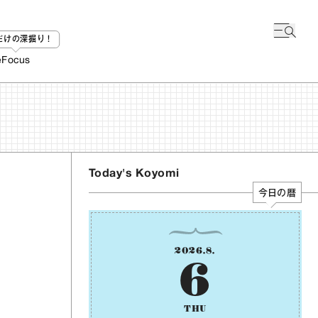
bだけの深掘り！
e
Focus
Today's Koyomi
今日の暦
2026
.
8
.
6
THU