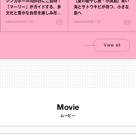
シンガポール3泊5日にご招待！
【夏の癒やし旅・小浜島】青い
「マーリー」がガイドする、多
海とサトウキビが待つ、小さな
文化と豊かな自然を楽しみ尽く
島へ
す旅
PR
PR
Lifestyle
2026.7.22
Lifestyle
2026.7.22
View all
Movie
ムービー