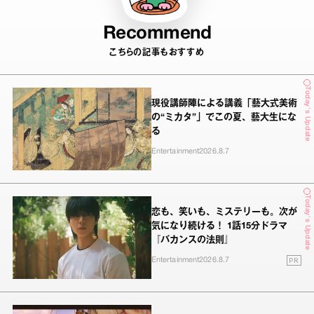
Recommend
こちらの記事もおすすめ
Today's Update
現役講師陣による講義「藝大式美術
の“ミカタ”」でこの夏、藝大生にな
る
Entertainment
2026.8.7
Today's Update
恋も、笑いも、ミステリーも。次が
気になり続ける！ 1話15分ドラマ
『バカンスの法則』
PR
Entertainment
2026.8.7