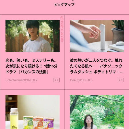
ピックアップ
Today's Update
恋も、笑いも、ミステリーも。
彼の想いが二人をつなぐ。触れ
次が気になり続ける！ 1話15分
たくなる肌へ──パナソニック
ドラマ『バカンスの法則』
ラムダッシュ ボディトリマーが
進化！
PR
PR
Entertainment
2026.8.7
Beauty
2026.8.5