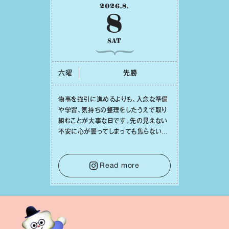
2026
.
8
.
8
SAT
六曜
先勝
物事を強引に進めるよりも、⼊念な準備
や学習、気持ちの整理をしたうえで取り
組むことが⼤事な⽇です。先の⾒えない
不安に⼼が曇ってしまっても焦らない
で。意思を伝える⼯夫をしたり、あなた⾃
⾝や疲れていそうな⼈をいたわることに
時間を使いましょう。ここでしっかりとエ
Read more
ネルギーを蓄え、困難を乗り越える⼒に
変えましょう。