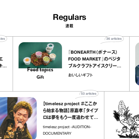
Regulars
連載
0
articles
36
articles
『BONEARTH（ボナース）
アトリエ
FOOD MARKET』のベジタ
プ キャ
ブルクラフトアイスクリーム
hico
｜真野知子の「おいしいギフ
おいしいギフト
ト」
53
articles
【timelesz project ＃ここか
ら始まる物語】原嘉孝「タイプ
ロは夢をもう一度追わせてく
れた場所」
timelesz project -AUDITION-
DOCUMENTARY