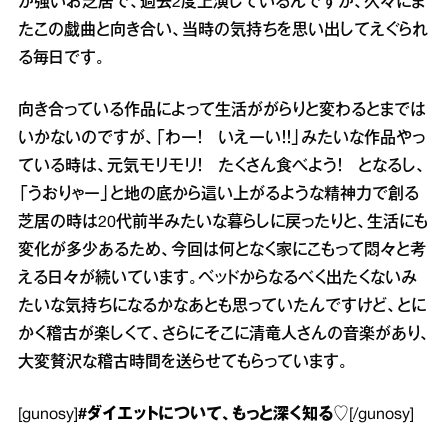
が強いお芝居で、過去2度上演しているんですが、久々にま
たこの戯曲と向き合い、当時の気持ちを思い出してえぐられ
る毎日です。
向き合っている作品によって生活ががらりと変わるとまでは
いかないのですが、「わー！ いえーい！！」みたいな作品やっ
ている時は、元気モリモリ！ たくさん食べよう！ となるし、
「うおりゃー」と地の底から這い上がるような精神力で創る
芝居の時は20代前半みたいな暮らしに戻ったりと、生活にも
変化が多少あるため、今回は何となく家にこもって悶々と考
える日々が続いています。ベッドからなるべく出たくないみ
たいな気持ちになるかなあとも思っていたんですけど、とに
かく稽古が楽しくて、さらにそこに清竜人さんの音楽があり、
大変贅沢な稽古時間を送らせてもらっています。
[gunosy]
#ダイエット
について、もっと深く知る♡
[/gunosy]