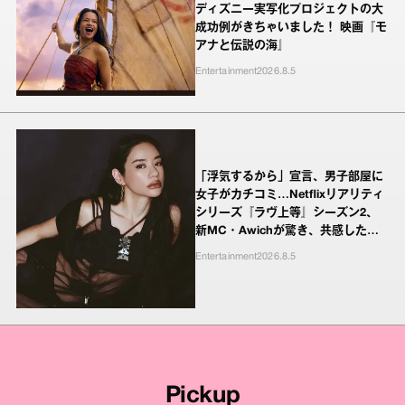
ディズニー実写化プロジェクトの大
成功例がきちゃいました！ 映画『モ
アナと伝説の海』
Entertainment
2026.8.5
「浮気するから」宣言、男子部屋に
女子がカチコミ…Netflixリアリティ
シリーズ『ラヴ上等』シーズン2、
新MC・Awichが驚き、共感したヤ
ンキーたちの本気の恋模様
Entertainment
2026.8.5
Pickup