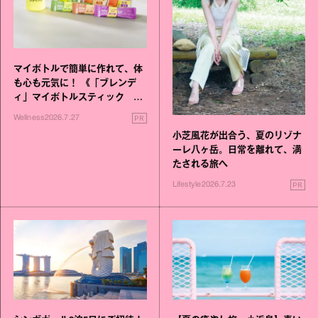
マイボトルで簡単に作れて、体
も心も元気に！ 《「ブレンデ
ィ」マイボトルスティック い
いこと毎日》シリーズが誕生
PR
Wellness
2026.7.27
小芝風花が出合う、夏のリゾナ
ーレ八ヶ岳。日常を離れて、満
たされる旅へ
PR
Lifestyle
2026.7.23