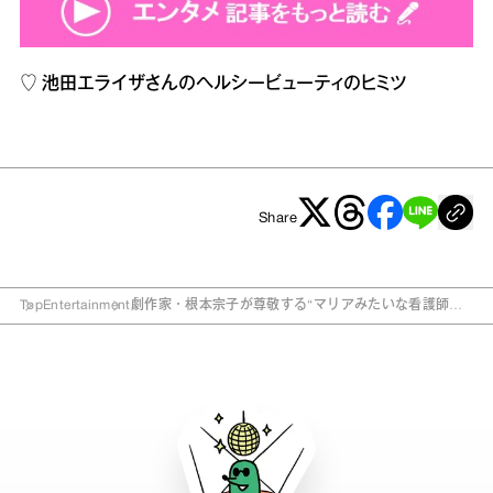
♡
池田エライザさんのヘルシービューティのヒミツ
Share
Top
Entertainment
劇作家・根本宗子が尊敬する“マリアみたいな看護師さ
ん”って？