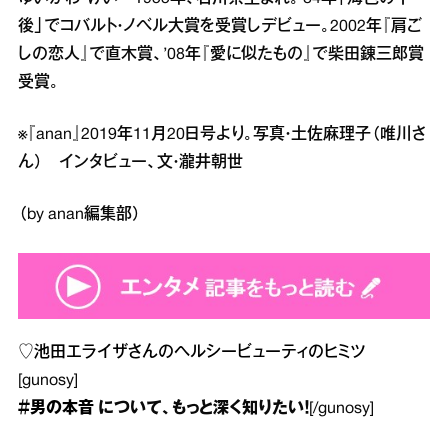
後」でコバルト・ノベル大賞を受賞しデビュー。2002年『肩ご
しの恋人』で直木賞、’08年『愛に似たもの』で柴田錬三郎賞
受賞。
※『anan』2019年11月20日号より。写真・土佐麻理子（唯川さ
ん） インタビュー、文・瀧井朝世
（by anan編集部）
♡
池田エライザさんのヘルシービューティのヒミツ
[gunosy]
＃男の本音
について、もっと深く知りたい！
[/gunosy]