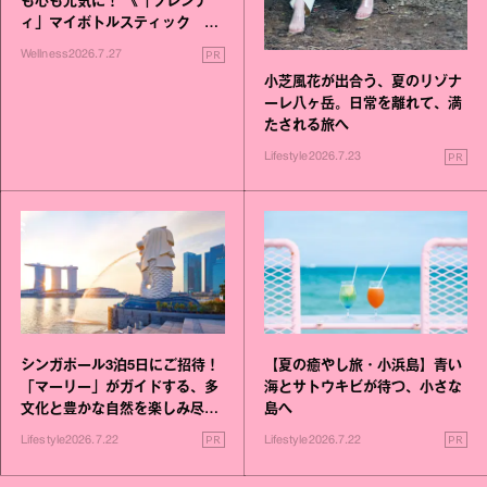
も心も元気に！ 《「ブレンデ
ィ」マイボトルスティック い
いこと毎日》シリーズが誕生
PR
Wellness
2026.7.27
小芝風花が出合う、夏のリゾナ
ーレ八ヶ岳。日常を離れて、満
たされる旅へ
PR
Lifestyle
2026.7.23
シンガポール3泊5日にご招待！
【夏の癒やし旅・小浜島】青い
「マーリー」がガイドする、多
海とサトウキビが待つ、小さな
文化と豊かな自然を楽しみ尽く
島へ
す旅
PR
PR
Lifestyle
2026.7.22
Lifestyle
2026.7.22