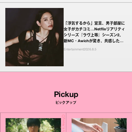
「浮気するから」宣言、男子部屋に
女子がカチコミ…Netflixリアリティ
シリーズ『ラヴ上等』シーズン2、
新MC・Awichが驚き、共感したヤ
ンキーたちの本気の恋模様
Entertainment
2026.8.5
Pickup
ピックアップ
Today's Update