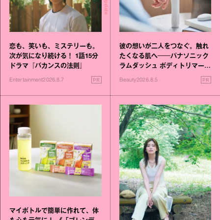
恋も、笑いも、ミステリーも。
彼の想いが二人をつなぐ。触れ
次が気になり続ける！ 1話15分
たくなる肌へ──パナソニック
ドラマ『バカンスの法則』
ラムダッシュ ボディトリマーが
進化！
PR
PR
Entertainment
2026.8.7
Beauty
2026.8.5
マイボトルで簡単に作れて、体