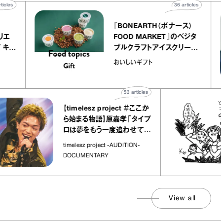
40
articles
36
articles
er
『BONEARTH（ボナース）
 アトリエ
FOOD MARKET』のベジタ
レープ キャ
ブルクラフトアイスクリーム
｜chico
｜真野知子の「おいしいギフ
おいしいギフト
ト」
53
articles
【timelesz project ＃ここか
ら始まる物語】原嘉孝「タイプ
ロは夢をもう一度追わせてく
れた場所」
timelesz project -AUDITION-
DOCUMENTARY
View all