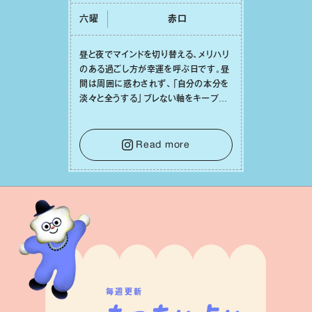
六曜
⾚⼝
昼と夜でマインドを切り替える、メリハリ
のある過ごし⽅が幸運を呼ぶ⽇です。昼
間は周囲に惑わされず、「⾃分の本分を
淡々と全うする」ブレない軸をキープし
て。そして夜は、疲れや寂しさから⽢い
⾔葉に流されないよう、⼼にしっかりブ
レーキをかけること。この意識の切り替
Read more
えが、あなたに確かな安⼼感をもたらす
はずです。
毎週更新