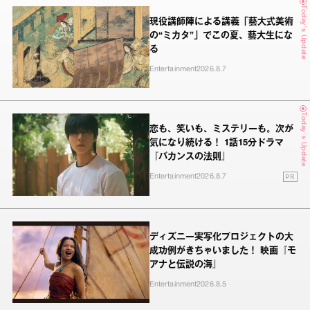
Today's Update
現役講師陣による講義「藝大式美術
の“ミカタ”」でこの夏、藝大生にな
る
Entertainment
2026.8.7
Today's Update
恋も、笑いも、ミステリーも。次が
気になり続ける！ 1話15分ドラマ
『バカンスの法則』
PR
Entertainment
2026.8.7
ディズニー実写化プロジェクトの大
成功例がきちゃいました！ 映画『モ
アナと伝説の海』
Entertainment
2026.8.5