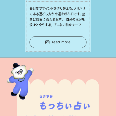
昼と夜でマインドを切り替える、メリハリ
のある過ごし⽅が幸運を呼ぶ⽇です。昼
間は周囲に惑わされず、「⾃分の本分を
淡々と全うする」ブレない軸をキープし
て。そして夜は、疲れや寂しさから⽢い
⾔葉に流されないよう、⼼にしっかりブ
レーキをかけること。この意識の切り替
Read more
えが、あなたに確かな安⼼感をもたらす
はずです。
毎週更新