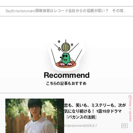
Top
Entertainment
岡崎体育はレコード会社からの信頼が厚い？ その理由
を本人は…
Recommend
こちらの記事もおすすめ
Today's Update
恋も、笑いも、ミステリーも。次が
気になり続ける！ 1話15分ドラマ
『バカンスの法則』
PR
Entertainment
2026.8.7