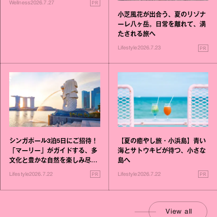
PR
Wellness
2026.7.27
小芝風花が出合う、夏のリゾナ
ーレ八ヶ岳。日常を離れて、満
たされる旅へ
PR
Lifestyle
2026.7.23
シンガポール3泊5日にご招待！
【夏の癒やし旅・小浜島】青い
「マーリー」がガイドする、多
海とサトウキビが待つ、小さな
文化と豊かな自然を楽しみ尽く
島へ
す旅
PR
PR
Lifestyle
2026.7.22
Lifestyle
2026.7.22
View all