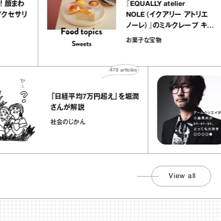
わる！ 顔まわ
『EQUALLY atelier
するアクセサリ
NOLE（イクアリー アトリ
た
ノーレ）』のミルクレープ 
ラメルバニーユほか｜chi
on
お菓子な宝物
の“お菓子な宝物”
478
articles
「日経平均7万円超え」を堀潤
さんが解説
社会のじかん
View all