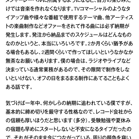
メジャーレーベルに所属するようになると、自分の楽しみだ
けでは音楽を作れなくなります。TVコマーシャルのようなタ
イアップ曲や様々な番組で使用するテーマ曲、他アーティス
トの楽曲制作などオファーをされて作る曲には必ず納期が
発生します。発注から納品までのスケジュールはどんなもの
なのかというと、本当にいろいろです。2か月くらい猶予があ
る場合もあるし、2週間くらいで作ってほしいというなかなか
無茶なお願いもあります。僕の場合は、ラジオやライブなど
決まっている通常業務があるので、その隙間で制作をしな
いといけない。オフの日をまるまる制作にあてることもよく
ある話です。
気づけば一年中、何かしらの納期に追われている僕ですが、
基本的に締め切りを厳守する性格なので、レコード会社から
の信頼も厚いほうだと思います（多分）。受験勉強や夏休み
の宿題も早めにスタートしないと不安になるタイプだったの
で、それがそのまま今につながっている。周りの顔色を窺い