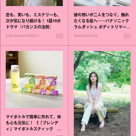
恋も、笑いも、ミステリーも。
彼の想いが二人をつなぐ。触れ
次が気になり続ける！ 1話15分
たくなる肌へ──パナソニック
ドラマ『バカンスの法則』
ラムダッシュ ボディトリマーが
進化！
PR
PR
Entertainment
2026.8.7
Beauty
2026.8.5
マイボトルで簡単に作れて、体
も心も元気に！ 《「ブレンデ
ィ」マイボトルスティック い
いこと毎日》シリーズが誕生