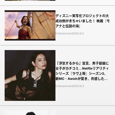
ディズニー実写化プロジェクトの大
成功例がきちゃいました！ 映画『モ
アナと伝説の海』
Entertainment
2026.8.5
「浮気するから」宣言、男子部屋に
女子がカチコミ…Netflixリアリティ
シリーズ『ラヴ上等』シーズン2、
新MC・Awichが驚き、共感したヤ
ンキーたちの本気の恋模様
Entertainment
2026.8.5