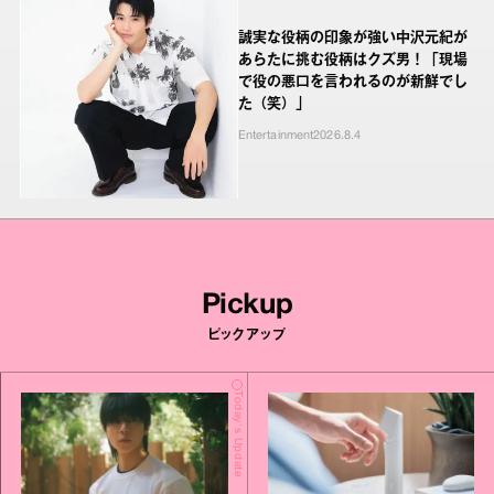
誠実な役柄の印象が強い中沢元紀が
あらたに挑む役柄はクズ男！「現場
で役の悪口を言われるのが新鮮でし
た（笑）」
Entertainment
2026.8.4
Pickup
ピックアップ
Today's Update