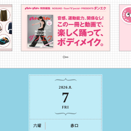
2026
.
8
.
7
FRI
六曜
⾚⼝