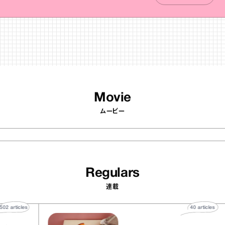
Movie
ムービー
Regulars
連載
502
articles
40
artic