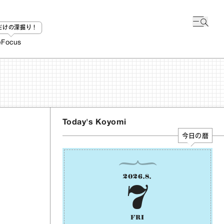
bだけの深掘り！
e
Focus
Today's Koyomi
今日の暦
2026
.
8
.
7
FRI