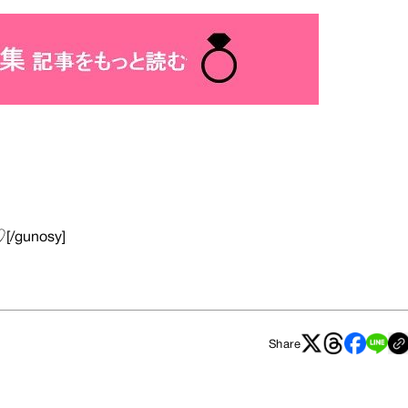
♡
[/gunosy]
Share