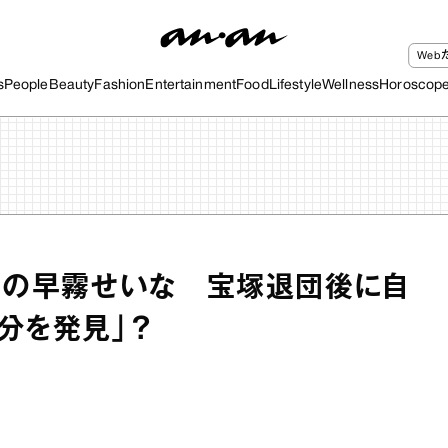
We
s
People
Beauty
Fashion
Entertainment
Food
Lifestyle
Wellness
Horoscop
』の早霧せいな 宝塚退団後に自
分を発見」？