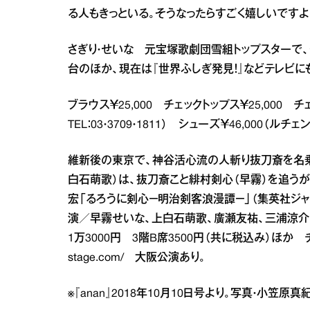
る人もきっといる。そうなったらすごく嬉しいですよ
さぎり・せいな 元宝塚歌劇団雪組トップスターで
台のほか、現在は『世界ふしぎ発見！』などテレビに
ブラウス￥25,000 チェックトップス￥25,000
TEL：03・3709・1811） シューズ￥46,000（ルチェ
維新後の東京で、神谷活心流の人斬り抜刀斎を名
白石萌歌）は、抜刀斎こと緋村剣心（早霧）を追うが…
宏「るろうに剣心－明治剣客浪漫譚－」（集英社ジャ
演／早霧せいな、上白石萌歌、廣瀬友祐、三浦涼介
1万3000円 3階B席3500円（共に税込み）ほか チケ
stage.com/
大阪公演あり。
※『anan』2018年10月10日号より。写真・小笠