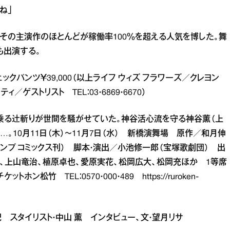
ね」
、その主演作のほとんどが稼働率100％を超える人気を博した。舞
も出演する。
 チェックパンツ￥39,000（以上ライフ ウィズ フラワーズ／クレヨン
ンティ／ゲストリスト TEL：03・6869・6670）
乗る辻斬りが世間を騒がせていた。神谷活心流を守る神谷薫（上
。10月11日（木）～11月7日（水） 新橋演舞場 原作／和月伸
ンプ コミックス刊） 脚本・演出／小池修一郎（宝塚歌劇団） 出
、上山竜治、植原卓也、愛原実花、松岡広大、松岡充ほか 1等席
ットホン松竹 TEL：0570・000・489
https://ruroken-
原真紀 スタイリスト・中山 薫 インタビュー、文・望月リサ