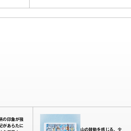
柄の印象が強
紀があらたに
山の鼓動を感じる、少