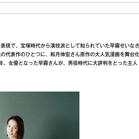
な表現で、宝塚時代から演技派として知られていた早霧せいな
代の代表作のひとつに、和月伸宏さん原作の大人気漫画を舞台
年。女優となった早霧さんが、男役時代に大評判をとった主人