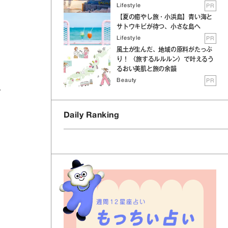
Lifestyle
PR
【夏の癒やし旅・小浜島】青い海と
サトウキビが待つ、小さな島へ
Lifestyle
PR
風土が生んだ、地域の原料がたっぷ
り！ 〈旅するルルルン〉で叶えるう
るおい美肌と旅の余韻
Beauty
PR
気
Daily Ranking
週間12星座占い