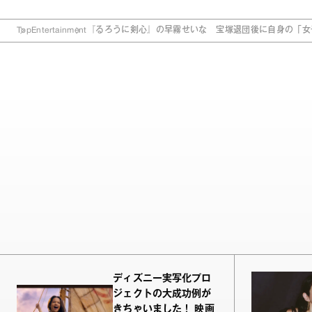
Top
Entertainment
『るろうに剣心』の早霧せいな 宝塚退団後に自身の「女
ディズニー実写化プロ
ジェクトの大成功例が
きちゃいました！ 映画