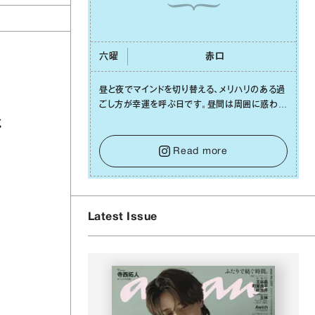
六曜
⾚⼝
昼と夜でマインドを切り替える、メリハリのある過
さ
ごし⽅が幸運を呼ぶ⽇です。昼間は周囲に惑わさ
れず、「⾃分の本分を淡々と全うする」ブレない軸
化
をキープして。そして夜は、疲れや寂しさから⽢
い⾔葉に流されないよう、⼼にしっかりブレーキ
Read more
をかけること。この意識の切り替えが、あなたに
確かな安⼼感をもたらすはずです。
Latest Issue