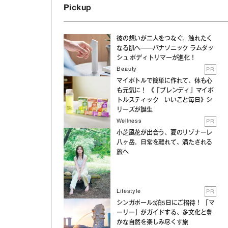
Pickup
彼の想いが二人をつなぐ。触れたく
なる肌へ──パナソニック ラムダッ
シュ ボディトリマーが進化！
Beauty
PR
マイボトルで簡単に作れて、体も心
も元気に！ 《「ブレンディ」マイボ
トルスティック いいこと毎日》シ
リーズが誕生
Wellness
PR
小芝風花が出合う、夏のリゾナーレ
八ヶ岳。日常を離れて、満たされる
旅へ
Lifestyle
PR
シンガポール3泊5日にご招待！ 「マ
の
ーリー」がガイドする、多文化と豊
かな自然を楽しみ尽くす旅