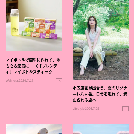
マイボトルで簡単に作れて、体
も心も元気に！ 《「ブレンデ
ィ」マイボトルスティック い
いこと毎日》シリーズが誕生
PR
Wellness
2026.7.27
小芝風花が出合う、夏のリゾナ
ーレ八ヶ岳。日常を離れて、満
たされる旅へ
PR
Lifestyle
2026.7.23