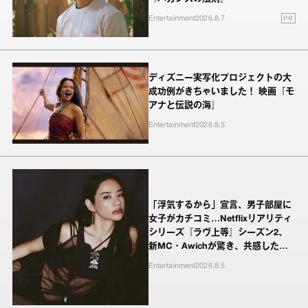
PR
Entertainment
2026.8.7
ディズニー実写化プロジェクトの大
成功例がきちゃいました！ 映画『モ
アナと伝説の海』
Entertainment
2026.8.5
「浮気するから」宣言、男子部屋に
女子がカチコミ…Netflixリアリティ
シリーズ『ラヴ上等』シーズン2、
新MC・Awichが驚き、共感したヤ
ンキーたちの本気の恋模様
Entertainment
2026.8.5