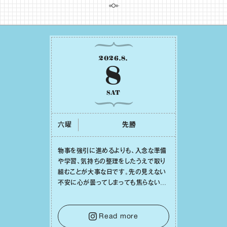
2026
.
8
.
8
SAT
六曜
先勝
物事を強引に進めるよりも、⼊念な準備
や学習、気持ちの整理をしたうえで取り
組むことが⼤事な⽇です。先の⾒えない
不安に⼼が曇ってしまっても焦らない
で。意思を伝える⼯夫をしたり、あなた⾃
⾝や疲れていそうな⼈をいたわることに
時間を使いましょう。ここでしっかりとエ
Read more
ネルギーを蓄え、困難を乗り越える⼒に