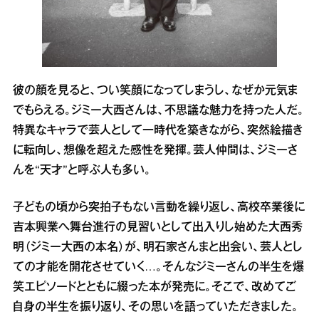
彼の顔を見ると、つい笑顔になってしまうし、なぜか元気ま
でもらえる。ジミー大西さんは、不思議な魅力を持った人だ。
特異なキャラで芸人として一時代を築きながら、突然絵描き
に転向し、想像を超えた感性を発揮。芸人仲間は、ジミーさ
んを“天才”と呼ぶ人も多い。
子どもの頃から突拍子もない言動を繰り返し、高校卒業後に
吉本興業へ舞台進行の見習いとして出入りし始めた大西秀
明（ジミー大西の本名）が、明石家さんまと出会い、芸人とし
ての才能を開花させていく…。そんなジミーさんの半生を爆
笑エピソードとともに綴った本が発売に。そこで、改めてご
自身の半生を振り返り、その思いを語っていただきました。