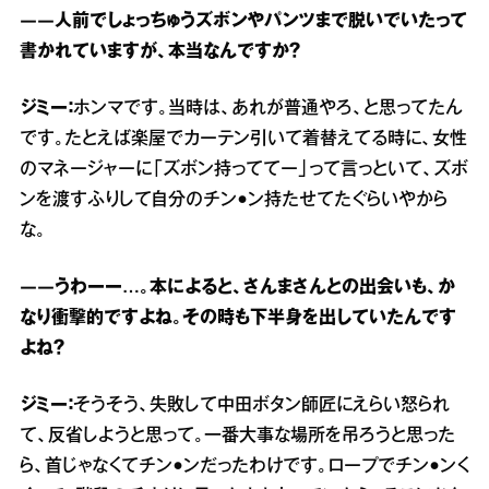
――人前でしょっちゅうズボンやパンツまで脱いでいたって
書かれていますが、本当なんですか？
ジミー：
ホンマです。当時は、あれが普通やろ、と思ってたん
です。たとえば楽屋でカーテン引いて着替えてる時に、女性
のマネージャーに「ズボン持っててー」って言っといて、ズボ
ンを渡すふりして自分のチン●ン持たせてたぐらいやから
な。
――うわーー…。本によると、さんまさんとの出会いも、か
なり衝撃的ですよね。その時も下半身を出していたんです
よね？
ジミー：
そうそう、失敗して中田ボタン師匠にえらい怒られ
て、反省しようと思って。一番大事な場所を吊ろうと思った
ら、首じゃなくてチン●ンだったわけです。ロープでチン●ンく