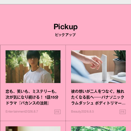
Pickup
ピックアップ
恋も、笑いも、ミステリーも。
彼の想いが二人をつなぐ。触れ
次が気になり続ける！ 1話15分
たくなる肌へ──パナソニック
ドラマ『バカンスの法則』
ラムダッシュ ボディトリマーが
進化！
PR
PR
Entertainment
2026.8.7
Beauty
2026.8.5