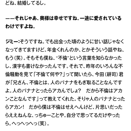
どね、結婚してるし。
――それじゃあ、奥様は幸せですね。一途に愛されている
わけですよね。
ジミー：
そうですね。でも出会った頃のように甘い話じゃなく
なってきてますけど。年金くれんのか、とかそういう話やね、
もう（笑）。そもそも僕ね、“不倫”という言葉を知らなかった
し、漢字も書けなかったんです。それで、昨年のいろんな不
倫騒動を見て「不倫て何や？」って聞いたら、今田（耕司）君
が「兄さん、不倫とは、人のバナナをもぎ取ることなんです
よ。人のバナナとったらアカんでしょ？ だから不倫はアカ
ンことなんです」って教えてくれた。そりゃ人のバナナとった
らアカン！ だから僕は不倫はせえへんけど、片思いだった
らええねんな、っちゅーことや。自分で思ってるだけやった
ら。へっへっへっ（笑）。