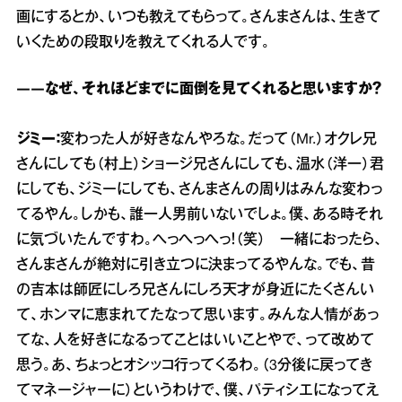
画にするとか、いつも教えてもらって。さんまさんは、生きて
いくための段取りを教えてくれる人です。
――なぜ、それほどまでに面倒を見てくれると思いますか？
ジミー：
変わった人が好きなんやろな。だって（Mr.）オクレ兄
さんにしても（村上）ショージ兄さんにしても、温水（洋一）君
にしても、ジミーにしても、さんまさんの周りはみんな変わっ
てるやん。しかも、誰一人男前いないでしょ。僕、ある時それ
に気づいたんですわ。へっへっへっ！（笑） 一緒におったら、
さんまさんが絶対に引き立つに決まってるやんな。でも、昔
の吉本は師匠にしろ兄さんにしろ天才が身近にたくさんい
て、ホンマに恵まれてたなって思います。みんな人情があっ
てな、人を好きになるってことはいいことやで、って改めて
思う。あ、ちょっとオシッコ行ってくるわ。（3分後に戻ってき
てマネージャーに）というわけで、僕、パティシエになってえ