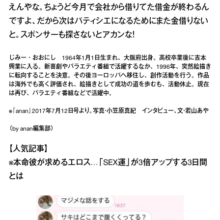
えんやな。ちょうど今月で会社から借りてた借金が終わるん
ですよ、だから次はパティシエになるためにまた金借りない
と。スポンサーも探さないとアカンな！
じみー・おおにし 1964年1月1日生まれ、大阪府出身。高校卒業後に吉本
興業に入る。新喜劇やバラエティ番組で活躍するなか、1996年、突然絵描き
に転向することを決意。その後ヨーロッパへ移住し、創作活動を行う。作品
は海外でも高く評価され、絵描きとして成功の道を歩むも、活動休止。現在
は再び、バラエティ番組などで活躍中。
※『anan』2017年7月12日号より。写真・小笠原真紀 インタビュー、文・若山あや
（by anan編集部）
【人気記事】
※本命彼が求めるエロス…「SEX運」が3倍アップする3日間
とは