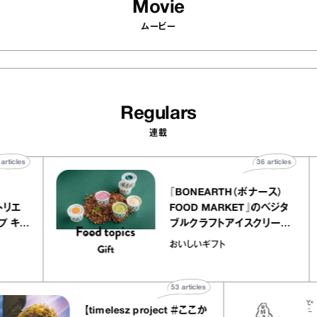
Movie
ムービー
Regulars
連載
40
articles
36
arti
telier
『BONEARTH（ボナース
アリー アトリエ
FOOD MARKET』のベ
ルクレープ キャ
ブルクラフトアイスクリ
ユほか｜chico
｜真野知子の「おいしい
おいしいギフト
宝物”
ト」
53
articles
【timelesz project ＃ここか