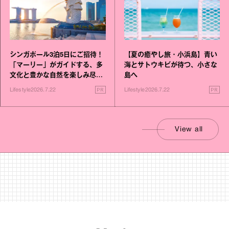
シンガポール3泊5日にご招待！
【夏の癒やし旅・小浜島】青い
「マーリー」がガイドする、多
海とサトウキビが待つ、小さな
文化と豊かな自然を楽しみ尽く
島へ
す旅
PR
PR
Lifestyle
2026.7.22
Lifestyle
2026.7.22
View all