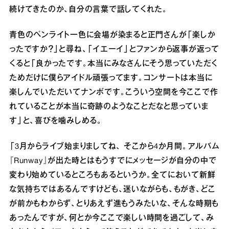
続けてきたのか、⾃分の⾔葉で話してくれた。
⻘⾊のペンライト⼀⾊に会場が染まると正⾨さんが「楽しか
ったですか？」と尋ね、「イエーイ」とファンから返事が返って
くると「良かったです。本当にみなさんにそう思っていただく
ためだけに僕らアイドル頑張ってます。コンサートは本当に
楽しんでいただいてナンボです。こういう空間を今ここで作
れていることが本当に奇跡のようなことだなと思っていま
す」と、喜びを噛みしめる。
「3⽉からライブ始まりましてね、 そこから4か⽉間。アルバム
『Runway』が出た時とはもうすでにメッセージが⾃分の中で
変わり始めているところもあるというか。全てにおいて新鮮
な気持ちではあるんですけども、迷いながらも、もがき、どこ
が前かもわからず、とりあえず進もうみたいな、そんな時期も
あったんですが、何とか今ここで楽しい時間を過ごして、み