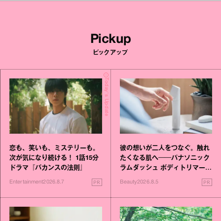
Pickup
ピックアップ
Today's Update
恋も、笑いも、ミステリーも。
彼の想いが二人をつなぐ。触れ
次が気になり続ける！ 1話15分
たくなる肌へ──パナソニック
ドラマ『バカンスの法則』
ラムダッシュ ボディトリマーが
進化！
PR
PR
Entertainment
2026.8.7
Beauty
2026.8.5