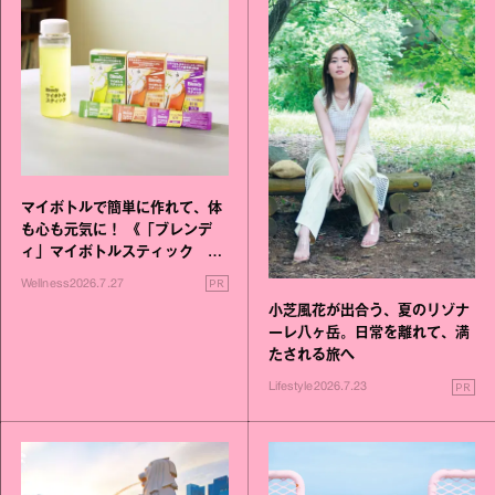
マイボトルで簡単に作れて、体
も心も元気に！ 《「ブレンデ
ィ」マイボトルスティック い
いこと毎日》シリーズが誕生
PR
Wellness
2026.7.27
小芝風花が出合う、夏のリゾナ
ーレ八ヶ岳。日常を離れて、満
たされる旅へ
PR
Lifestyle
2026.7.23