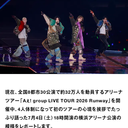
現在、全国8都市30公演で約32万⼈を動員するアリーナ
ツアー「Aぇ! group LIVE TOUR 2026 Runway」を開
催中。4⼈体制になって初のツアーの⼼境を挨拶でたっ
ぷり語った7⽉4⽇（⼟）18時開演の横浜アリーナ公演の
模様をレポートします。