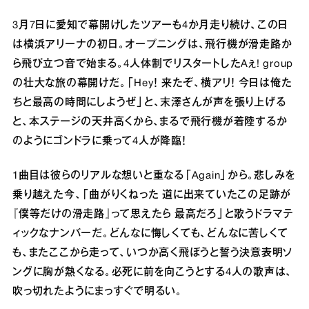
3⽉7⽇に愛知で幕開けしたツアーも4か⽉⾛り続け、この⽇
は横浜アリーナの初⽇。オープニングは、⾶⾏機が滑⾛路か
ら⾶び⽴つ⾳で始まる。4⼈体制でリスタートしたAぇ! group
の壮⼤な旅の幕開けだ。「Hey！ 来たぞ、横アリ！ 今⽇は俺た
ちと最⾼の時間にしようぜ」と、末澤さんが声を張り上げる
と、本ステージの天井⾼くから、まるで⾶⾏機が着陸するか
のようにゴンドラに乗って4⼈が降臨！
1曲⽬は彼らのリアルな想いと重なる「Again」から。悲しみを
乗り越えた今、「曲がりくねった 道に出来ていたこの⾜跡が
『僕等だけの滑⾛路』って思えたら 最⾼だろ」と歌うドラマテ
ィックなナンバーだ。どんなに悔しくても、どんなに苦しくて
も、またここから⾛って、いつか⾼く⾶ぼうと誓う決意表明ソ
ングに胸が熱くなる。必死に前を向こうとする4⼈の歌声は、
吹っ切れたようにまっすぐで明るい。