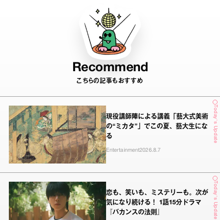
Recommend
こちらの記事もおすすめ
Today's Update
現役講師陣による講義「藝大式美術
の“ミカタ”」でこの夏、藝大生にな
る
Entertainment
2026.8.7
Today's Update
恋も、笑いも、ミステリーも。次が
気になり続ける！ 1話15分ドラマ
『バカンスの法則』