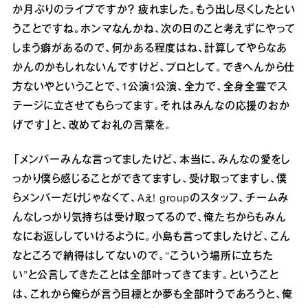
か⽉ぶりのライブですか？ 疲れました。もう出し尽くしたとい
うことですね。ホンマなんかね、次の⽇のこと考えずにやって
しまう癖があるので、何かある程度はね、計算してやらなあ
かんのかもしれないんですけど、プロとして。できへんから仕
⽅ないやということで、1公演1公演、全⼒で、全⾝全霊でス
テージに⽴させてもらってます。それはみんなの応援のおか
げです」と、改めてお礼の⾔葉を。
「メンバーみんな⾔ってましたけど、本当に、みんなの愛をし
っかり僕ら感じることができてますし、受け取ってますし、僕
らメンバーだけじゃなくて、Aぇ! groupのスタッフ、チームみ
んなしっかり気持ちは受け取ってるので、俺たちからもみん
なにお返ししていけるように。⼩島も⾔ってましたけど、こん
なところで納得はしてないので。“こういう場所に⽴ちた
い”と公⾔してきたことは全部叶ってきてます。ということ
は、これから俺らが⾔う⽬標とか夢も全部叶うであろうと、俺