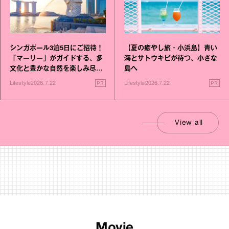
シンガポール3泊5日にご招待！
【夏の癒やし旅・小浜島】青い
「マーリー」がガイドする、多
海とサトウキビが待つ、小さな
文化と豊かな自然を楽しみ尽く
島へ
す旅
PR
PR
Lifestyle
2026.7.22
Lifestyle
2026.7.22
View all
Movie