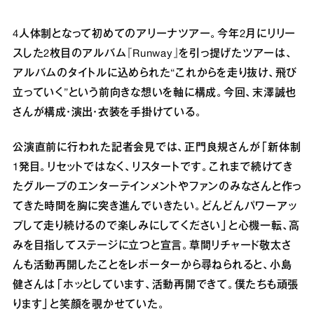
4⼈体制となって初めてのアリーナツアー。今年2⽉にリリー
スした2枚⽬のアルバム『Runway』を引っ提げたツアーは、
アルバムのタイトルに込められた“これからを⾛り抜け、⾶び
⽴っていく”という前向きな想いを軸に構成。今回、末澤誠也
さんが構成・演出・⾐装を⼿掛けている。
公演直前に⾏われた記者会⾒では、正⾨良規さんが「新体制
1発⽬。リセットではなく、リスタートです。これまで続けてき
たグループのエンターテインメントやファンのみなさんと作っ
てきた時間を胸に突き進んでいきたい。どんどんパワーアッ
プして⾛り続けるので楽しみにしてください」と⼼機⼀転、⾼
みを⽬指してステージに⽴つと宣⾔。草間リチャード敬太さ
んも活動再開したことをレポーターから尋ねられると、⼩島
健さんは「ホッとしています、活動再開できて。僕たちも頑張
ります」と笑顔を覗かせていた。