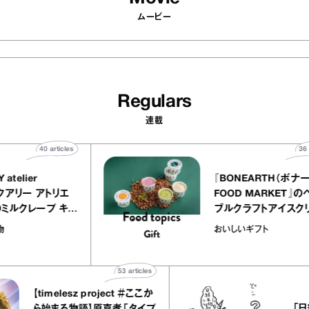
ムービー
Regulars
連載
40
articles
EQUALLY atelier
『BONEAR
NOLE（イクアリー アトリエ
FOOD MA
ノーレ）』のミルクレープ キャ
ブルクラフト
ラメルバニーユほか｜chico
｜真野知子の
お菓子な宝物
おいしいギフト
の“お菓子な宝物”
ト」
53
articles
timelesz project ＃ここか
「日経平均7