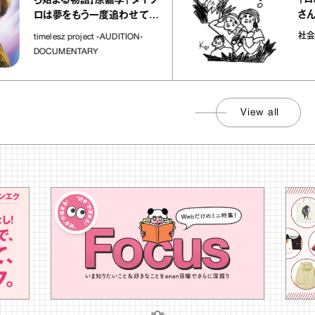
ら始まる物語】原嘉孝「タイプ
さんが解説
ロは夢をもう一度追わせてく
れた場所」
社会のじかん
imelesz project -AUDITION-
DOCUMENTARY
View all