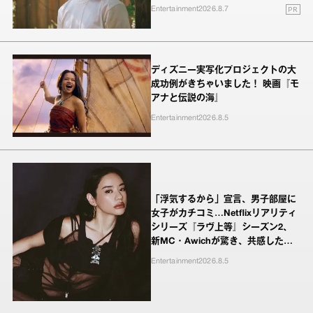
PR
Entertainment
2026.8.7
ディズニー実写化プロジェクトの大
成功例がきちゃいました！ 映画『モ
アナと伝説の海』
Entertainment
2026.8.5
「浮気するから」宣言、男子部屋に
女子がカチコミ…Netflixリアリティ
シリーズ『ラヴ上等』シーズン2、
新MC・Awichが驚き、共感したヤ
ンキーたちの本気の恋模様
Entertainment
2026.8.5