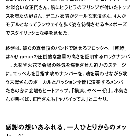
お似合いな正⾨さん。腕にヒラヒラのフリンジが付いたトップ
スを着た佐野さん。デニム⾐装がクールな末澤さん。4⼈が
モデルとなってランウェイを歩く姿を彷彿させるキメポーズ
でスタイリッシュな姿を⾒せた。
終盤は、彼らの真⾻頂のバンドで魅せるブロックへ。「咆哮」
はAぇ! groupの圧倒的な熱量の⾼さを証明するロックナンバ
ー。⽕薬や⽕花で会場の熱気を爆発させた迫⼒のステージ
に。てっぺんを⽬指す攻めナンバーを、魂を震わせながら歌
う末澤さんのボーカルとパッション全開に演奏するメンバー
たちの姿に会場もヒートアップ。「横浜、やべーぞ！」。⼩島さ
んが叫べば、正⾨さんも「ヤバイってよ」とニヤリ。
感謝の想いあふれる、⼀⼈ひとりからのメッ