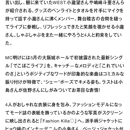
⾔い出し、観に来ていたWEST.⼩瀧望さんや嶋﨑⽃亜さんら
が紹介される。グッズのペンライトとタオルを⽚⼿にマイクを
持って話す⼩瀧さんに沸くメンバー。舞台稽古の合間を縫っ
てライブに参戦し、リフレッシュできたと笑顔を覗かせる⼩瀧
さん。しゃぶしゃぶをまた⼀緒にやろうと4⼈と約束をしてい
た。
MC明けには5⽉の⼤阪城ホールで初披露された最新シング
ル「でこぼこライフ」を。キャッチ―なメロディと「これでいい
のさ」というポジティブなワードが印象的な楽曲はコミカルな
振り付けが特徴で、“シェー”ポーズでキメる姿も。ラストは⼩
島さんが佐野さんにしがみついてお茶⽬な表情！
4⼈がおしゃれな⾐装に⾝を包み、ファッションモデルになっ
てモード誌の表紙を飾っているかのような写真がスクリーン
に映し出されると「Fashion Killa♡」へ。派⼿柄ジャケットに
ヒョウ柄のインナーデニムの⼩島さん。ベージュジャケットが