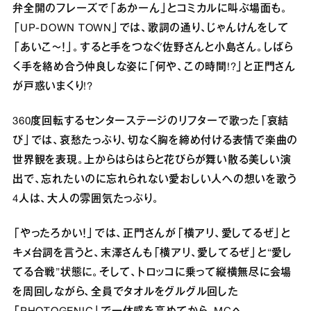
弁全開のフレーズで「あかーん」とコミカルに叫ぶ場⾯も。
「UP-DOWN TOWN」では、歌詞の通り、じゃんけんをして
「あいこ〜！」。すると⼿をつなぐ佐野さんと⼩島さん。しばら
く⼿を絡め合う仲良しな姿に「何や、この時間!?」と正⾨さん
が⼾惑いまくり!?
360度回転するセンターステージのリフターで歌った「哀結
び」では、哀愁たっぷり、切なく胸を締め付ける表情で楽曲の
世界観を表現。上からはらはらと花びらが舞い散る美しい演
出で、忘れたいのに忘れられない愛おしい⼈への想いを歌う
4⼈は、⼤⼈の雰囲気たっぷり。
「やったろかい！」では、正⾨さんが「横アリ、愛してるぜ」と
キメ台詞を⾔うと、末澤さんも「横アリ、愛してるぜ」と“愛し
てる合戦”状態に。そして、トロッコに乗って縦横無尽に会場
を周回しながら、全員でタオルをグルグル回した