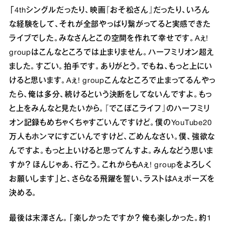
「4thシングルだったり、映画『おそ松さん』だったり、いろん
な経験をして、それが全部やっぱり繋がってると実感できた
ライブでした。みなさんとこの空間を作れて幸せです。Aぇ!
groupはこんなところでは⽌まりません。ハーフミリオン超え
ました。すごい。拍⼿です。ありがとう。でもね、もっと上にい
けると思います。Aぇ! groupこんなところで⽌まってるんやっ
たら、俺は多分、続けるという決断をしてないんですよ。もっ
と上をみんなと⾒たいから。『でこぼこライフ』のハーフミリ
オン記録もめちゃくちゃすごいんですけど。僕のYouTube20
万⼈もホンマにすごいんですけど、ごめんなさい。僕、強欲な
んですよ。もっと上いけると思ってんすよ。みんなどう思いま
すか？ ほんじゃあ、⾏こう。これからもAぇ! groupをよろしく
お願いします」と、さらなる⾶躍を誓い、ラストはAぇポーズを
決める。
最後は末澤さん。「楽しかったですか？ 俺も楽しかった。約1