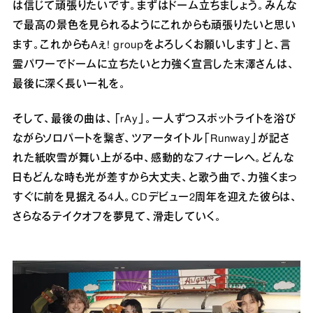
は信じて頑張りたいです。まずはドーム⽴ちましょう。みんな
で最⾼の景⾊を⾒られるようにこれからも頑張りたいと思い
ます。これからもAぇ! groupをよろしくお願いします」と、⾔
霊パワーでドームに⽴ちたいと⼒強く宣⾔した末澤さんは、
最後に深く⻑い⼀礼を。
そして、最後の曲は、「rAy」。⼀⼈ずつスポットライトを浴び
ながらソロパートを繋ぎ、ツアータイトル「Runway」が記さ
れた紙吹雪が舞い上がる中、感動的なフィナーレへ。どんな
⽇もどんな時も光が差すから⼤丈夫、と歌う曲で、⼒強くまっ
すぐに前を⾒据える4⼈。CDデビュー2周年を迎えた彼らは、
さらなるテイクオフを夢⾒て、滑⾛していく。