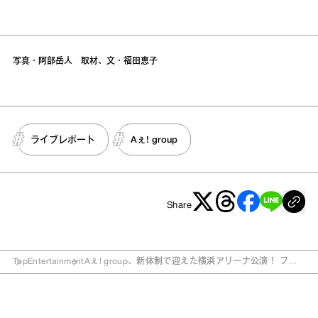
写真・阿部岳⼈ 取材、⽂・福⽥恵⼦
ライブレポート
Aぇ! group
Share
Top
Entertainment
Aぇ! group、新体制で迎えた横浜アリーナ公演！ ファ
ンへの感謝を胸に、圧倒的な熱量で会場を魅了