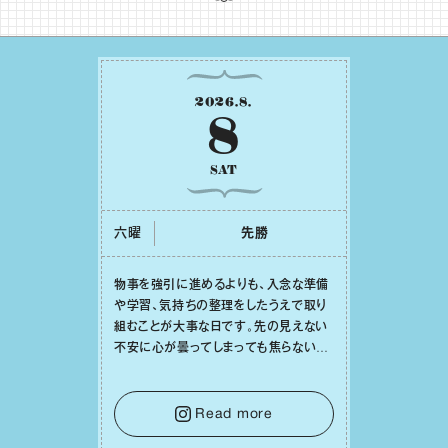
2026
.
8
.
8
SAT
六曜
先勝
物事を強引に進めるよりも、⼊念な準備
や学習、気持ちの整理をしたうえで取り
組むことが⼤事な⽇です。先の⾒えない
不安に⼼が曇ってしまっても焦らない
で。意思を伝える⼯夫をしたり、あなた⾃
⾝や疲れていそうな⼈をいたわることに
時間を使いましょう。ここでしっかりとエ
Read more
ネルギーを蓄え、困難を乗り越える⼒に