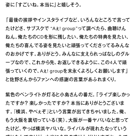
姿に「すごいね。本当に」と嬉しそう。
「最後の挨拶やインスタライブなど、いろんなところで⾔って
たけどさ、サブスクで “Aぇ! group”って調べたら、曲聴けん
ねん。俺たちのCDを形に残したい、俺たちの特典を⾒たい、
俺たちの喜んでる姿を⾒たいと頑張ってくださってるみんな
のおかげです。ありがとう。みんなに⽀えられっぱなしのグル
ープなので、これから先、お返しできるように、この4⼈で頑
張っていくので、Aぇ! groupを末永くよろしくお願いします」
と佐野さんからファンへの感謝の⾔葉があふれまくり。
紫⾊のペンライトが灯ると⼩島さんの番だ。「ライブ楽しかっ
たですか？ 楽しかったですか？ 本当にありがとうございま
す。『横浜、やべぇぞ』という⾔葉が出てきちゃいました。俺、
もう⼤阪を裏切っている（笑）。⼤阪が⼀番ヤバいなと思って
たけど、やっぱ横浜ヤバいな。ライバルが現れたなっていう