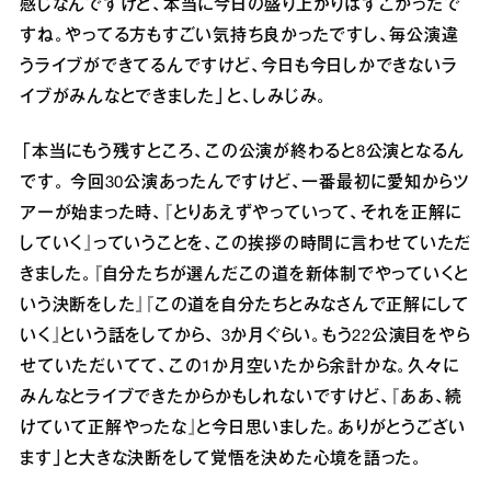
感じなんですけど、本当に今⽇の盛り上がりはすごかったで
すね。やってる⽅もすごい気持ち良かったですし、毎公演違
うライブができてるんですけど、今⽇も今⽇しかできないラ
イブがみんなとできました」と、しみじみ。
「本当にもう残すところ、この公演が終わると8公演となるん
です。 今回30公演あったんですけど、⼀番最初に愛知からツ
アーが始まった時、『とりあえずやっていって、それを正解に
していく』っていうことを、この挨拶の時間に⾔わせていただ
きました。『⾃分たちが選んだこの道を新体制でやっていくと
いう決断をした』『この道を⾃分たちとみなさんで正解にして
いく』という話をしてから、 3か⽉ぐらい。もう22公演⽬をやら
せていただいてて、この1か⽉空いたから余計かな。久々に
みんなとライブできたからかもしれないですけど、『ああ、続
けていて正解やったな』と今⽇思いました。ありがとうござい
ます」と⼤きな決断をして覚悟を決めた⼼境を語った。