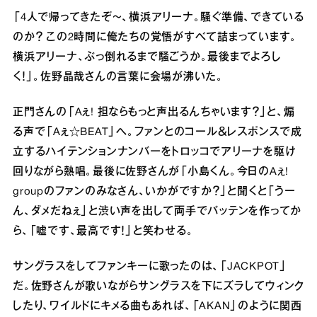
「4⼈で帰ってきたぞ〜、横浜アリーナ。騒ぐ準備、できている
のか？ この2時間に俺たちの覚悟がすべて詰まっています。
横浜アリーナ、ぶっ倒れるまで騒ごうか。最後までよろし
く！」。佐野晶哉さんの⾔葉に会場が沸いた。
正⾨さんの「Aぇ! 担ならもっと声出るんちゃいます？」と、煽
る声で「Aぇ☆BEAT」へ。ファンとのコール＆レスポンスで成
⽴するハイテンションナンバーをトロッコでアリーナを駆け
回りながら熱唱。最後に佐野さんが「⼩島くん。今⽇のAぇ!
groupのファンのみなさん、いかがですか？」と聞くと「うー
ん、ダメだねぇ」と渋い声を出して両⼿でバッテンを作ってか
ら、「嘘です、最⾼です！」と笑わせる。
サングラスをしてファンキーに歌ったのは、「JACKPOT」
だ。佐野さんが歌いながらサングラスを下にズラしてウィンク
したり、ワイルドにキメる曲もあれば、「AKAN」のように関⻄