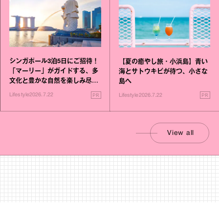
シンガポール3泊5日にご招待！
【夏の癒やし旅・小浜島】青い
「マーリー」がガイドする、多
海とサトウキビが待つ、小さな
文化と豊かな自然を楽しみ尽く
島へ
す旅
PR
PR
Lifestyle
2026.7.22
Lifestyle
2026.7.22
View all