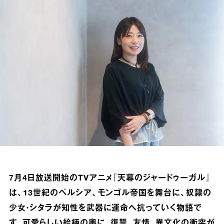
7月4日放送開始のTVアニメ『天幕のジャードゥーガル』
は、13世紀のペルシア、モンゴル帝国を舞台に、奴隷の
少女・シタラが知性を武器に運命へ抗っていく物語で
す。可愛らしい絵柄の奥に、復讐、友情、異文化の衝突が