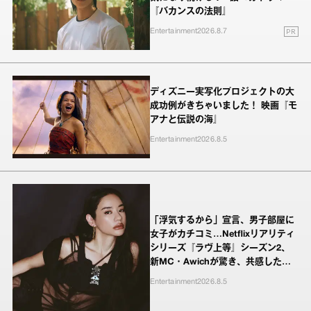
『バカンスの法則』
PR
Entertainment
2026.8.7
ディズニー実写化プロジェクトの大
成功例がきちゃいました！ 映画『モ
アナと伝説の海』
Entertainment
2026.8.5
「浮気するから」宣言、男子部屋に
女子がカチコミ…Netflixリアリティ
シリーズ『ラヴ上等』シーズン2、
新MC・Awichが驚き、共感したヤ
ンキーたちの本気の恋模様
Entertainment
2026.8.5