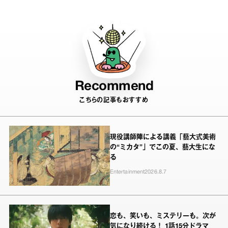
ニメの現在地
Recommend
こちらの記事もおすすめ
現役講師陣による講義「藝大式美術
の“ミカタ”」でこの夏、藝大生にな
る
Entertainment
2026.8.7
恋も、笑いも、ミステリーも。次が
気になり続ける！ 1話15分ドラマ