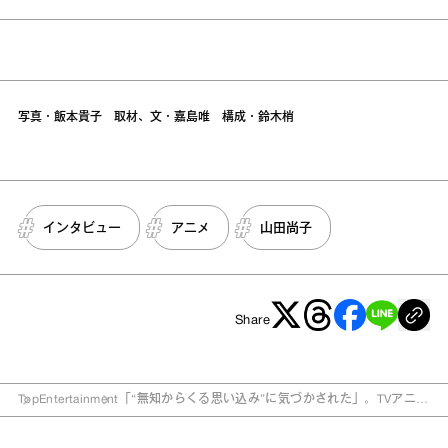
写真・飯本貴子 取材、文・嘉島唯 構成・鈴木梢
インタビュー
アニメ
山田尚子
Share
Top
Entertainment
「“無知からくる思い込み”に気づかされた」。TVアニメ
『天幕のジャードゥーガル』総監督・山田尚子が語るア