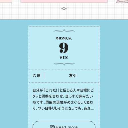
2026
.
8
.
9
SUN
六曜
友引
⾃分が「これだ！」と信じる⼈や⽬標にピ
タッと照準を合わせ、真っすぐ進みたい
時です。周囲の環境がめまぐるしく変わ
り、つい⽬移りしそうになっても、あれこ
れ迷う必要はありません。余計なノイズ
をそっと⼿放し、⽬の前のことに集中しま
しょう。そのブレない決意が、あなたにと
Read more