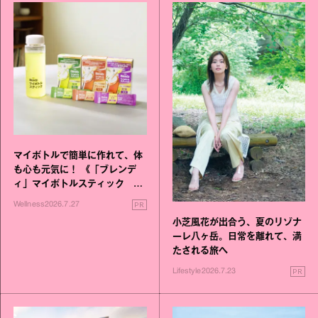
マイボトルで簡単に作れて、体
も心も元気に！ 《「ブレンデ
ィ」マイボトルスティック い
いこと毎日》シリーズが誕生
PR
Wellness
2026.7.27
小芝風花が出合う、夏のリゾナ
ーレ八ヶ岳。日常を離れて、満
たされる旅へ
PR
Lifestyle
2026.7.23