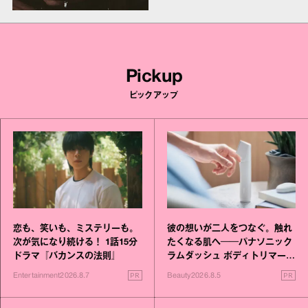
Pickup
ピックアップ
恋も、笑いも、ミステリーも。
彼の想いが二人をつなぐ。触れ
次が気になり続ける！ 1話15分
たくなる肌へ──パナソニック
ドラマ『バカンスの法則』
ラムダッシュ ボディトリマーが
進化！
PR
PR
Entertainment
2026.8.7
Beauty
2026.8.5