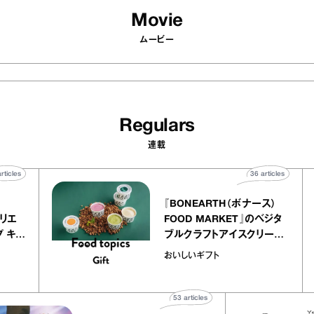
Movie
ムービー
Regulars
連載
40
articles
36
articl
lier
『BONEARTH（ボナース）
リー アトリエ
FOOD MARKET』のベジ
ルクレープ キャ
ブルクラフトアイスクリー
ほか｜chico
｜真野知子の「おいしいギ
おいしいギフト
物”
ト」
53
articles