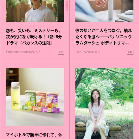
恋も、笑いも、ミステリーも。
彼の想いが二人をつなぐ。触れ
次が気になり続ける！ 1話15分
たくなる肌へ──パナソニック
ドラマ『バカンスの法則』
ラムダッシュ ボディトリマーが
進化！
PR
PR
Entertainment
2026.8.7
Beauty
2026.8.5
マイボトルで簡単に作れて、体