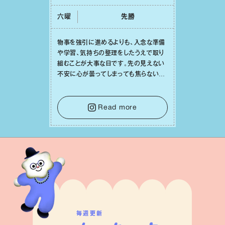
六曜
先勝
物事を強引に進めるよりも、⼊念な準備
や学習、気持ちの整理をしたうえで取り
組むことが⼤事な⽇です。先の⾒えない
不安に⼼が曇ってしまっても焦らない
で。意思を伝える⼯夫をしたり、あなた⾃
⾝や疲れていそうな⼈をいたわることに
時間を使いましょう。ここでしっかりとエ
Read more
ネルギーを蓄え、困難を乗り越える⼒に
変えましょう。
毎週更新