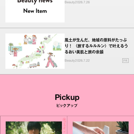
Beauty
2026.7.26
風土が生んだ、地域の原料がたっぷ
り！ 〈旅するルルルン〉で叶えるう
るおい美肌と旅の余韻
PR
Beauty
2026.7.22
Pickup
ピックアップ
Today's Update