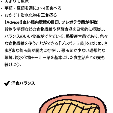
肉よりも魚派
芋類・豆類を週に3～4回食べる
おかず＋炭水化物を三食摂る
【Advice！】良い腸内環境の目印、プレボテラ菌が多数！
穀物や芋類などの食物繊維や発酵食品を日常的に摂取し、
バランスのいい食事ができている。酪酸産生菌であり、色々
な食物繊維を使うことができる「プレボテラ菌」をはじめ、さ
まざまな善玉菌が腸内に存在し、悪玉菌が少ない理想的な
環境。炭水化物＋一汁三菜を基本にした食生活をこの先も
続けよう。
洋食バランス