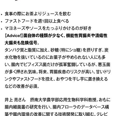
食事の際にお茶よりジュースを飲む
ファストフードを週1回以上食べる
マヨネーズやソースをたっぷりかけるのが好き
【Advice！】菌自体の種類が少なく、機能性胃腸炎や潰瘍性
大腸炎も危険信号。
タンパク質と脂質に加え、砂糖（特にショ糖）を摂りすぎ。炭
水化物を抜いているのにお菓子がやめられない人にも多
い。腸内でビフィズス菌だけが孤軍奮闘しているが、悪玉菌
が多く押され気味。将来、胃腸疾患のリスクが高い。甘いドリ
ンクやファストフードを控え、おやつを干し芋に置き換える
などの改善が必須。
井上 亮さん 摂南大学農学部応用生物科学科教授。おもに
腸内細菌叢の研究を行い、腸内フローラのデータベース構
築や腸内環境の改善に関する技術開発に取り組む。テレビ