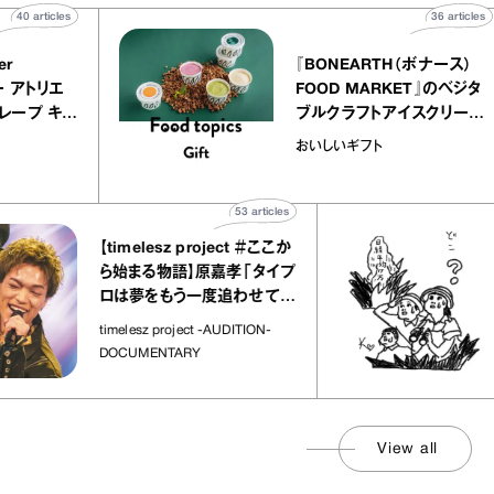
40
articles
36
 atelier
『BONEARTH（ボナ
イクアリー アトリエ
FOOD MARKET』
のミルクレープ キャ
ブルクラフトアイスク
ーユほか｜chico
｜真野知子の「おい
物
おいしいギフト
な宝物”
ト」
53
articles
【timelesz project ＃ここか
「日
ら始まる物語】原嘉孝「タイプ
さ
ロは夢をもう一度追わせてく
れた場所」
社会
timelesz project -AUDITION-
DOCUMENTARY
View all