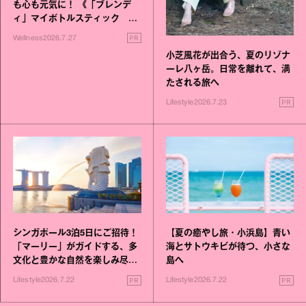
も心も元気に！ 《「ブレンデ
ィ」マイボトルスティック い
いこと毎日》シリーズが誕生
PR
Wellness
2026.7.27
小芝風花が出合う、夏のリゾナ
ーレ八ヶ岳。日常を離れて、満
たされる旅へ
PR
Lifestyle
2026.7.23
シンガポール3泊5日にご招待！
【夏の癒やし旅・小浜島】青い
「マーリー」がガイドする、多
海とサトウキビが待つ、小さな
文化と豊かな自然を楽しみ尽く
島へ
す旅
PR
PR
Lifestyle
2026.7.22
Lifestyle
2026.7.22