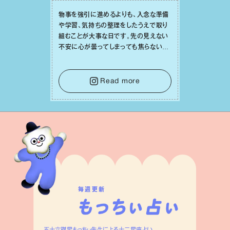
物事を強引に進めるよりも、⼊念な準備
や学習、気持ちの整理をしたうえで取り
組むことが⼤事な⽇です。先の⾒えない
不安に⼼が曇ってしまっても焦らない
で。意思を伝える⼯夫をしたり、あなた⾃
⾝や疲れていそうな⼈をいたわることに
時間を使いましょう。ここでしっかりとエ
Read more
ネルギーを蓄え、困難を乗り越える⼒に
変えましょう。
毎週更新
五十六謀星もっちぃ先生による十二星座占い。