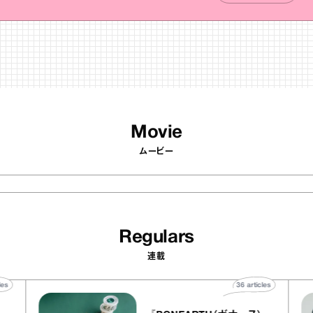
Movie
ムービー
Regulars
連載
40
articles
36
articles