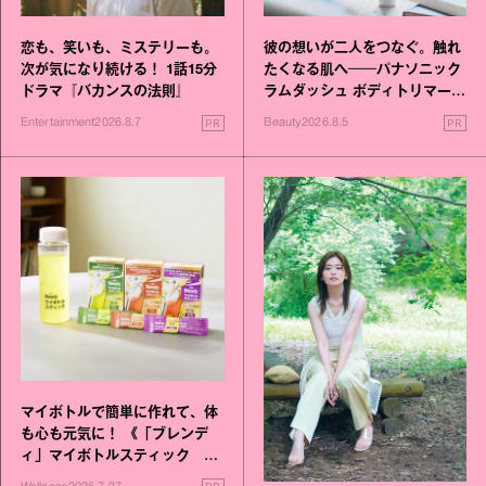
恋も、笑いも、ミステリーも。
彼の想いが二人をつなぐ。触れ
次が気になり続ける！ 1話15分
たくなる肌へ──パナソニック
ドラマ『バカンスの法則』
ラムダッシュ ボディトリマーが
進化！
PR
PR
Entertainment
2026.8.7
Beauty
2026.8.5
マイボトルで簡単に作れて、体
も心も元気に！ 《「ブレンデ
ィ」マイボトルスティック い
いこと毎日》シリーズが誕生