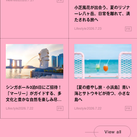
PR
Wellness
2026.7.27
小芝風花が出合う、夏のリゾナ
ーレ八ヶ岳。日常を離れて、満
たされる旅へ
PR
Lifestyle
2026.7.23
シンガポール3泊5日にご招待！
【夏の癒やし旅・小浜島】青い
「マーリー」がガイドする、多
海とサトウキビが待つ、小さな
文化と豊かな自然を楽しみ尽く
島へ
す旅
PR
PR
Lifestyle
2026.7.22
Lifestyle
2026.7.22
View all