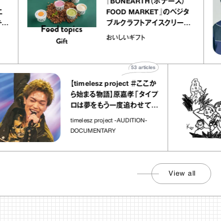
r
『BONEARTH（ボナース）
 アトリエ
FOOD MARKET』のベジタ
ープ キャ
ブルクラフトアイスクリーム
chico
｜真野知子の「おいしいギフ
おいしいギフト
ト」
53
articles
【timelesz project ＃ここか
ら始まる物語】原嘉孝「タイプ
ロは夢をもう一度追わせてく
れた場所」
timelesz project -AUDITION-
DOCUMENTARY
View all