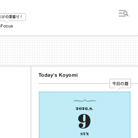
bだけの深掘り！
e
Focus
Today's Koyomi
今日の暦
2026
.
8
.
9
SUN