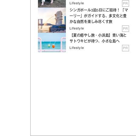
Lifestyle
PR
シンガポール3泊5日にご招待！ 「マ
ーリー」がガイドする、多文化と豊
かな自然を楽しみ尽くす旅
Lifestyle
PR
【夏の癒やし旅・小浜島】青い海と
サトウキビが待つ、小さな島へ
Lifestyle
PR
Daily Ranking
週間12星座占い