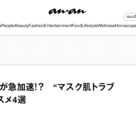
We
s
People
Beauty
Fashion
Entertainment
Food
Lifestyle
Wellness
Horoscop
が急加速！？ “マスク肌トラブ
スメ4選