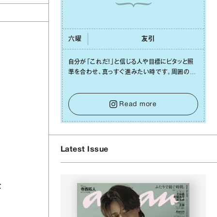
六曜
友引
⾃分が「これだ！」と信じる⼈や⽬標にピタッと照
準を合わせ、真っすぐ進みたい時です。周囲の環
境がめまぐるしく変わり、つい⽬移りしそうになっ
ても、あれこれ迷う必要はありません。余計なノイ
ズをそっと⼿放し、⽬の前のことに集中しましょ
Read more
う。そのブレない決意が、あなたにとって有意義
で安定した成果を引き寄せます。
Latest Issue
な