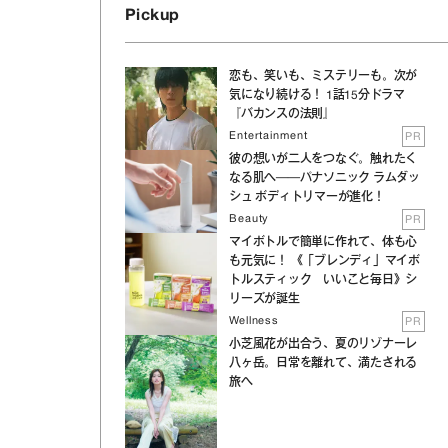
Pickup
恋も、笑いも、ミステリーも。次が
気になり続ける！ 1話15分ドラマ
『バカンスの法則』
Entertainment
PR
彼の想いが二人をつなぐ。触れたく
なる肌へ──パナソニック ラムダッ
シュ ボディトリマーが進化！
Beauty
PR
マイボトルで簡単に作れて、体も心
も元気に！ 《「ブレンディ」マイボ
トルスティック いいこと毎日》シ
リーズが誕生
Wellness
PR
小芝風花が出合う、夏のリゾナーレ
八ヶ岳。日常を離れて、満たされる
旅へ