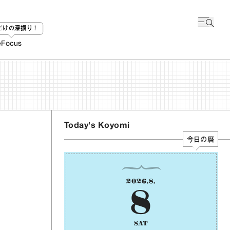
bだけの深掘り！
e
Focus
Today's Koyomi
今日の暦
2026
.
8
.
8
SAT