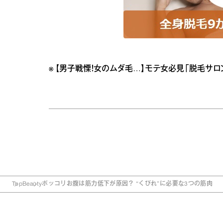
※
【男子戦慄！女のムダ毛…】モテ女必見「脱毛サロン」の
Top
Beauty
ポッコリお腹は筋力低下が原因？ “くびれ”に必要な3つの筋肉