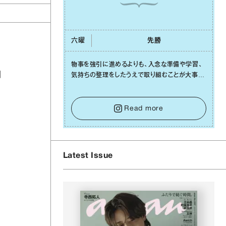
六曜
先勝
物事を強引に進めるよりも、⼊念な準備や学習、
因
気持ちの整理をしたうえで取り組むことが⼤事な
⽇です。先の⾒えない不安に⼼が曇ってしまって
も焦らないで。意思を伝える⼯夫をしたり、あなた
⾃⾝や疲れていそうな⼈をいたわることに時間を
Read more
使いましょう。ここでしっかりとエネルギーを蓄
え、困難を乗り越える⼒に変えましょう。
Latest Issue