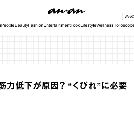
We
s
People
Beauty
Fashion
Entertainment
Food
Lifestyle
Wellness
Horoscop
筋力低下が原因？ “くびれ”に必要