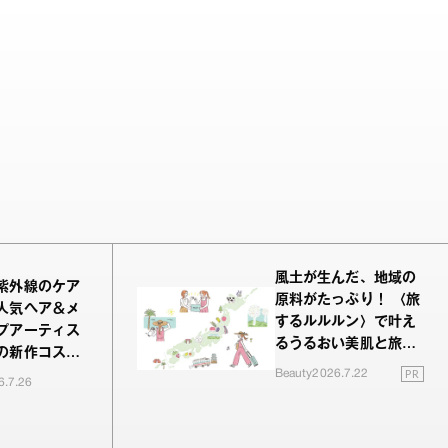
風土が生んだ、地域の
紫外線のケア
原料がたっぷり！ 〈旅
人気ヘア＆メ
するルルルン〉で叶え
プアーティス
るうるおい美肌と旅の
の新作コスメ
余韻
PR
Beauty
2026.7.22
レビュー
6.7.26