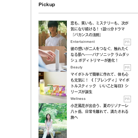
Pickup
恋も、笑いも、ミステリーも。次が
気になり続ける！ 1話15分ドラマ
『バカンスの法則』
Entertainment
PR
彼の想いが二人をつなぐ。触れたく
なる肌へ──パナソニック ラムダッ
シュ ボディトリマーが進化！
Beauty
PR
マイボトルで簡単に作れて、体も心
も元気に！ 《「ブレンディ」マイボ
トルスティック いいこと毎日》シ
リーズが誕生
Wellness
PR
小芝風花が出合う、夏のリゾナーレ
八ヶ岳。日常を離れて、満たされる
旅へ