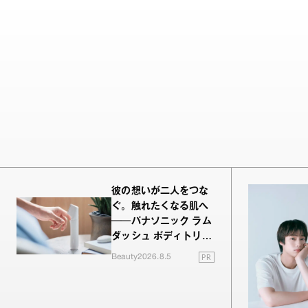
彼の想いが二人をつな
ぐ。触れたくなる肌へ
──パナソニック ラム
ダッシュ ボディトリマ
ーが進化！
PR
Beauty
2026.8.5