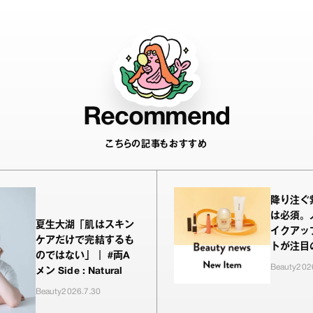
Recommend
こちらの記事もおすすめ
降り注ぐ
は必須。
夏生大湖「肌はスキン
イクアッ
ケアだけで完結するも
トが注目
のではない」｜ #両A
をお試し
Beauty
202
メン Side : Natural
Beauty
2026.7.30