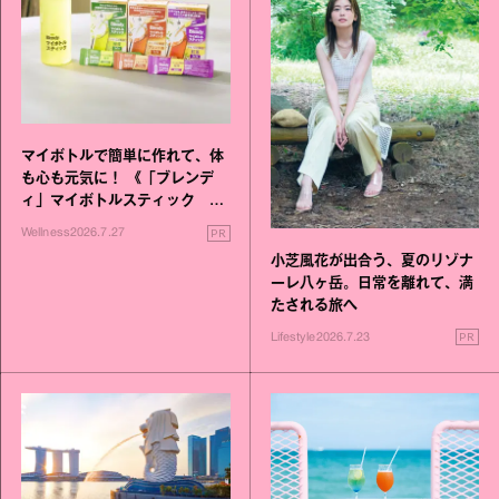
マイボトルで簡単に作れて、体
も心も元気に！ 《「ブレンデ
ィ」マイボトルスティック い
いこと毎日》シリーズが誕生
PR
Wellness
2026.7.27
小芝風花が出合う、夏のリゾナ
ーレ八ヶ岳。日常を離れて、満
たされる旅へ
PR
Lifestyle
2026.7.23