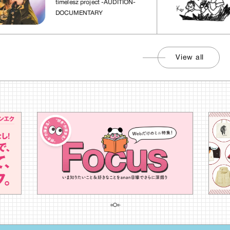
timelesz project -AUDITION-
DOCUMENTARY
View all