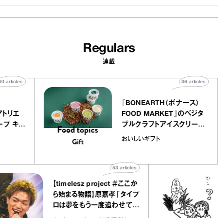
Regulars
連載
40
articles
36
arti
elier
『BONEARTH（ボナース
アリー アトリエ
FOOD MARKET』のベ
ルクレープ キャ
ブルクラフトアイスクリ
ほか｜chico
｜真野知子の「おいしい
おいしいギフト
宝物”
ト」
53
articles
【timelesz project ＃ここか
ら始まる物語】原嘉孝「タイプ
ロは夢をもう一度追わせてく
れた場所」