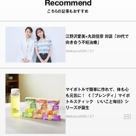
Recommend
こちらの記事もおすすめ
江野沢愛美×丸田佳奈 対談「20代で
向き合う不妊治療」
Wellness
2026.7.27
マイボトルで簡単に作れて、体も心
も元気に！ 《「ブレンディ」マイボ
トルスティック いいこと毎日》シ
リーズが誕生
PR
Wellness
2026.7.27