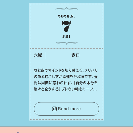
2026
.
8
.
7
FRI
六曜
⾚⼝
昼と夜でマインドを切り替える、メリハリ
のある過ごし⽅が幸運を呼ぶ⽇です。昼
間は周囲に惑わされず、「⾃分の本分を
淡々と全うする」ブレない軸をキープし
て。そして夜は、疲れや寂しさから⽢い
⾔葉に流されないよう、⼼にしっかりブ
レーキをかけること。この意識の切り替
Read more
えが、あなたに確かな安⼼感をもたらす
はずです。