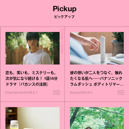
Pickup
ピックアップ
Today's Update
恋も、笑いも、ミステリーも。
彼の想いが二人をつなぐ。触れ
次が気になり続ける！ 1話15分
たくなる肌へ──パナソニック
ドラマ『バカンスの法則』
ラムダッシュ ボディトリマーが
進化！
PR
PR
Entertainment
2026.8.7
Beauty
2026.8.5