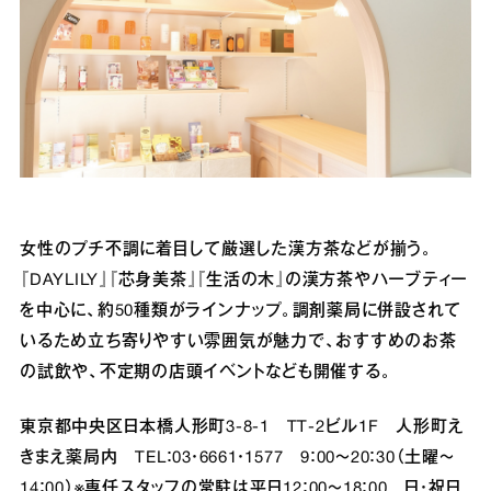
女性のプチ不調に着目して厳選した漢方茶などが揃う。
『DAYLILY』『芯身美茶』『生活の木』の漢方茶やハーブティー
を中心に、約50種類がラインナップ。調剤薬局に併設されて
いるため立ち寄りやすい雰囲気が魅力で、おすすめのお茶
の試飲や、不定期の店頭イベントなども開催する。
東京都中央区日本橋人形町3‐8‐1 TT‐2ビル1F 人形町え
きまえ薬局内 TEL：03・6661・1577 9：00～20：30（土曜～
14：00）※専任スタッフの常駐は平日12：00～18：00 日・祝日