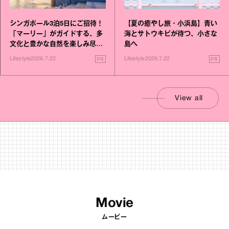
シンガポール3泊5日にご招待！
【夏の癒やし旅・小浜島】青い
「マーリー」がガイドする、多
海とサトウキビが待つ、小さな
文化と豊かな自然を楽しみ尽く
島へ
す旅
PR
PR
Lifestyle
2026.7.22
Lifestyle
2026.7.22
View all
Movie
ムービー