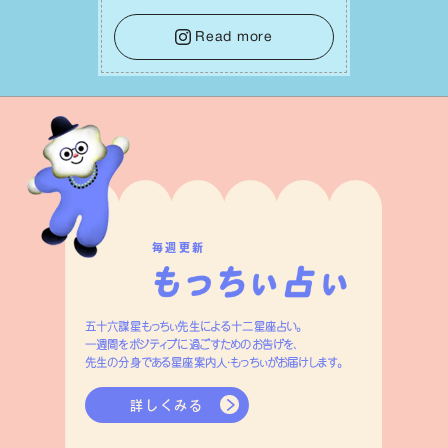
をそっと⼿放し、⽬の前のことに集中しま
しょう。そのブレない決意が、あなたにと
Read more
って有意義で安定した成果を引き寄せま
す。
毎週更新
五十六謀星もっちぃ先生による十二星座占い。
一週間をポジティブに過ごすためのお告げを、
先生の分身である星座案内人・もっちぃがお届けします。
詳しくみる