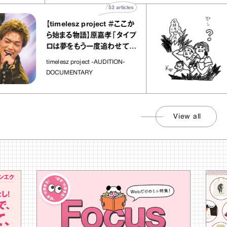
53
articles
【timelesz project ＃ここか
「
ら始まる物語】原嘉孝「タイプ
さ
ロは夢をもう一度追わせてく
れた場所」
社
timelesz project -AUDITION-
DOCUMENTARY
View all