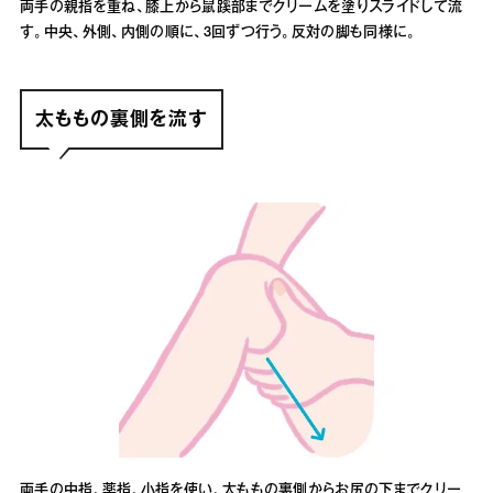
両手の親指を重ね、膝上から鼠蹊部までクリームを塗りスライドして流
す。中央、外側、内側の順に、3回ずつ行う。反対の脚も同様に。
太ももの裏側を流す
両手の中指、薬指、小指を使い、太ももの裏側からお尻の下までクリー