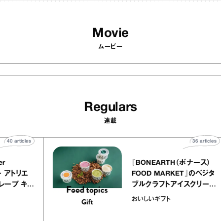
Movie
ムービー
Regulars
連載
40
articles
36
a
atelier
『BONEARTH（ボナー
クアリー アトリエ
FOOD MARKET』の
ミルクレープ キャ
ブルクラフトアイスク
ユほか｜chico
｜真野知子の「おいし
物
おいしいギフト
な宝物”
ト」