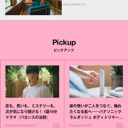
Lifestyle
2026.8.2
Pickup
ピックアップ
恋も、笑いも、ミステリーも。
彼の想いが二人をつなぐ。触れ
次が気になり続ける！ 1話15分
たくなる肌へ──パナソニック
ドラマ『バカンスの法則』
ラムダッシュ ボディトリマーが
進化！
PR
PR
Entertainment
2026.8.7
Beauty
2026.8.5