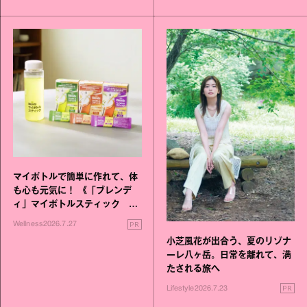
マイボトルで簡単に作れて、体
も心も元気に！ 《「ブレンデ
ィ」マイボトルスティック い
いこと毎日》シリーズが誕生
PR
Wellness
2026.7.27
小芝風花が出合う、夏のリゾナ
ーレ八ヶ岳。日常を離れて、満
たされる旅へ
PR
Lifestyle
2026.7.23