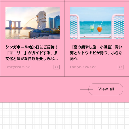
シンガポール3泊5日にご招待！
【夏の癒やし旅・小浜島】青い
「マーリー」がガイドする、多
海とサトウキビが待つ、小さな
文化と豊かな自然を楽しみ尽く
島へ
す旅
PR
PR
Lifestyle
2026.7.22
Lifestyle
2026.7.22
View all