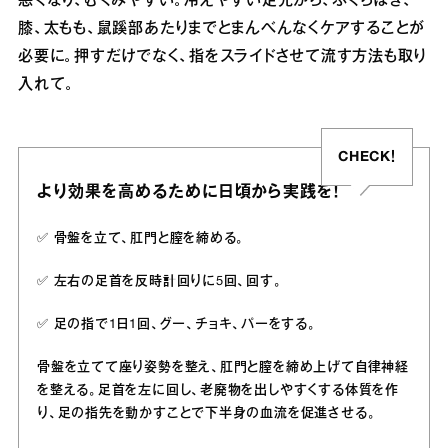
悪くなり、むくみやすい。冷えやすい足先から、ふくらはぎ、
膝、太もも、鼠蹊部あたりまでとまんべんなくケアすることが
必要に。押すだけでなく、指をスライドさせて流す方法も取り
入れて。
CHECK！
より効果を高めるために日頃から実践を！
✅️ 骨盤を立て、肛門と膣を締める。
✅️ 左右の足首を反時計回りに5回、回す。
✅️ 足の指で1日1回、グー、チョキ、パーをする。
骨盤を立てて座り姿勢を整え、肛門と膣を締め上げて自律神経
を整える。足首を左に回し、老廃物を出しやすくする体質を作
り、足の指先を動かすことで下半身の血流を促進させる。