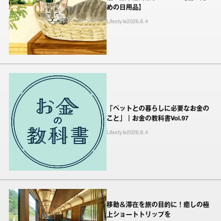
めの日用品】
Lifestyle
2026.8.4
「ペットとの暮らしに必要なお金の
こと」｜お金の教科書Vol.97
Lifestyle
2026.8.4
移動＆滞在を旅の目的に！癒しの極
上ショートトリップを