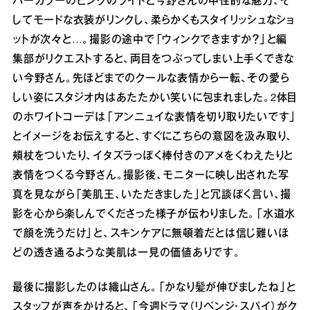
バーカラーのピンクのライトと今野さんの中性的な魅力、そ
してモードな衣装がリンクし、柔らかくもスタイリッシュなショ
ットが次々と…。撮影の途中で「ウィンクできますか？」と編
集部がリクエストすると、両目をつぶってしまい上手くできな
い今野さん。先ほどまでのクールな表情から一転、その愛ら
しい姿にスタジオ内はあたたかい笑いに包まれました。2体目
のホワイトコーデは「アンニュイな表情を切り取りたいです」
とイメージをお伝えすると、すぐにこちらの意図を汲み取り、
頬杖をついたり、イタズラっぽく棒付きのアメをくわえたりと
表情をつくる今野さん。撮影後、モニターに映し出された写
真を見ながら「美肌王、いただきました」と冗談ぽく言い、撮
影を心から楽しんでくださった様子が伝わりました。「水道水
で顔を洗うだけ」と、スキンケアに無頓着だとは信じ難いほ
どの透き通るような美肌は一見の価値ありです。
最後に撮影したのは織山さん。「かなり髪が伸びましたね」と
スタッフが声をかけると、「今週ドラマ（リベンジ・スパイ）がク