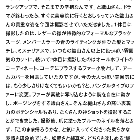
ランクアップで、そこまでの辛抱なんです」と織山さん。ドラ
マが終わったら、すぐに美容院に行くとおしゃっていた織山さ
んの貴重な姿を今回は撮影させていただきました。１体目に
撮影したのは、レザーの襟が特徴的なフォーマルなブラック
スーツ。メンバーカラーの青のライティングが伸びた髪とマッ
チし、ミステリアスで、いつもの織山さん以上に色っぽい雰囲
気のカットに。続いて2体目に撮影したのはオールホワイトの
コーディネート。コーデにプラスするファー小物として、アー
ムカバーを用意していたのですが、今の大人っぽい雰囲気に
は、もう少しさりげなくてもいいかも？と、バングルタイプのフ
ァーに変更。ファーが素敵に写り込むように腕を自在に動か
し、ポージングをする織山さん。そんな織山さんの高い表現
力のポテンシャルもあり、たくさんの神ショットを撮影するこ
とができました。撮影後、爪に塗ったブルーのネイルを落とさ
ず、「このまま帰ろうかな」と気に入ってくださった柔らかな
表情も印象的でした。妖艶さと純真さ、どちらも楽しめる“織