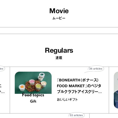
Movie
ムービー
Regulars
連載
40
articles
36
articles
『BONEARTH（ボナース）
アトリエ
FOOD MARKET』のベジタ
ープ キャ
ブルクラフトアイスクリーム
chico
｜真野知子の「おいしいギフ
おいしいギフト
ト」
53
articles