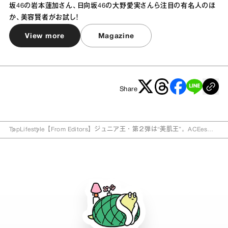
坂46の岩本蓮加さん、日向坂46の大野愛実さんら注目の有名人のほ
か、美容賢者がお試し！
View more
Magazine
Share
Top
Lifestyle
【From Editors】ジュニア王・第２弾は“美肌王”。ACEes・
佐藤龍我さん、B＆ZAI・今野大輝さん、少年忍者・織山尚大
さんが登場！