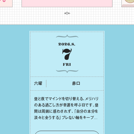
2026
.
8
.
7
FRI
六曜
⾚⼝
昼と夜でマインドを切り替える、メリハリ
のある過ごし⽅が幸運を呼ぶ⽇です。昼
間は周囲に惑わされず、「⾃分の本分を
淡々と全うする」ブレない軸をキープし
て。そして夜は、疲れや寂しさから⽢い
⾔葉に流されないよう、⼼にしっかりブ