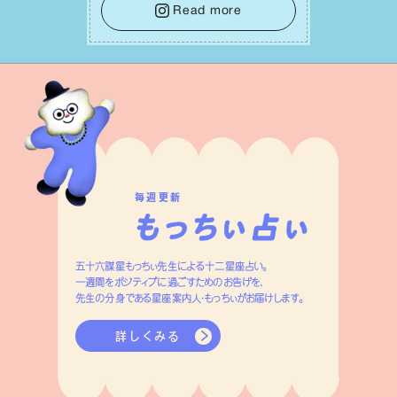
レーキをかけること。この意識の切り替
Read more
えが、あなたに確かな安⼼感をもたらす
はずです。
毎週更新
五十六謀星もっちぃ先生による十二星座占い。
一週間をポジティブに過ごすためのお告げを、
先生の分身である星座案内人・もっちぃがお届けします。
詳しくみる