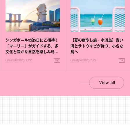
シンガポール3泊5日にご招待！
【夏の癒やし旅・小浜島】青い
「マーリー」がガイドする、多
海とサトウキビが待つ、小さな
文化と豊かな自然を楽しみ尽く
島へ
す旅
PR
PR
Lifestyle
2026.7.22
Lifestyle
2026.7.22
View all