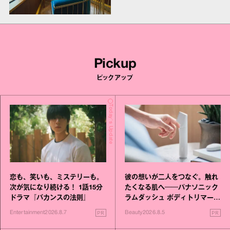
Pickup
ピックアップ
Today's Update
恋も、笑いも、ミステリーも。
彼の想いが二人をつなぐ。触れ
次が気になり続ける！ 1話15分
たくなる肌へ──パナソニック
ドラマ『バカンスの法則』
ラムダッシュ ボディトリマーが
進化！
PR
PR
Entertainment
2026.8.7
Beauty
2026.8.5