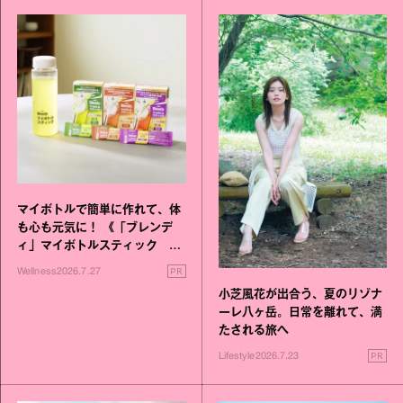
マイボトルで簡単に作れて、体
も心も元気に！ 《「ブレンデ
ィ」マイボトルスティック い
いこと毎日》シリーズが誕生
PR
Wellness
2026.7.27
小芝風花が出合う、夏のリゾナ
ーレ八ヶ岳。日常を離れて、満
たされる旅へ
PR
Lifestyle
2026.7.23