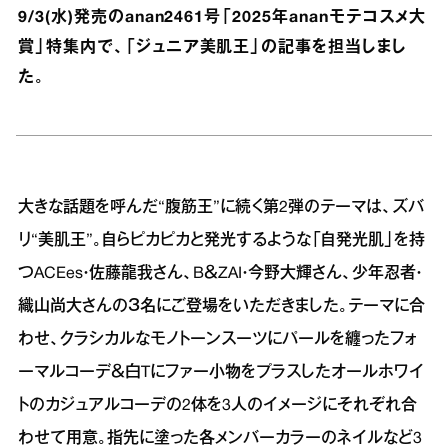
9/3(水)発売のanan2461号「2025年ananモテコスメ大
賞」特集内で、「ジュニア美肌王」の記事を担当しまし
た。
大きな話題を呼んだ“腹筋王”に続く第2弾のテーマは、ズバ
リ“美肌王”。自らピカピカと発光するような「自発光肌」を持
つACEes・佐藤龍我さん、B＆ZAI・今野大輝さん、少年忍者・
織山尚大さんの３名にご登場をいただきました。テーマに合
わせ、クラシカルなモノトーンスーツにパールを纏ったフォ
ーマルコーデ＆白Tにファー小物をプラスしたオールホワイ
トのカジュアルコーデの2体を3人のイメージにそれぞれ合
わせて用意。指先に塗った各メンバーカラーのネイルなど3