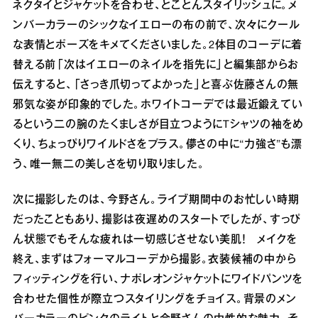
ネクタイとジャケットを合わせ、とことんスタイリッシュに。メ
ンバーカラーのシックなイエローの布の前で、次々にクール
な表情とポーズをキメてくださいました。2体目のコーデに着
替える前「次はイエローのネイルを指先に」と編集部からお
伝えすると、「さっき爪切ってよかった」と喜ぶ佐藤さんの無
邪気な姿が印象的でした。ホワイトコーデでは最近鍛えてい
るという二の腕のたくましさが目立つようにTシャツの袖をめ
くり、ちょっぴりワイルドさをプラス。儚さの中に“力強さ”も漂
う、唯一無二の美しさを切り取りました。
次に撮影したのは、今野さん。ライブ期間中のお忙しい時期
だったこともあり、撮影は夜遅めのスタートでしたが、すっぴ
ん状態でもそんな疲れは一切感じさせない美肌！ メイクを
終え、まずはフォーマルコーデから撮影。衣装候補の中から
フィッティングを行い、ナポレオンジャケットにワイドパンツを
合わせた個性が際立つスタイリングをチョイス。背景のメン