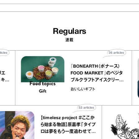
Regulars
連載
40
articles
36
articles
er
『BONEARTH（ボナース）
ー アトリエ
FOOD MARKET』のベジタ
レープ キャ
ブルクラフトアイスクリーム
｜chico
｜真野知子の「おいしいギフ
おいしいギフト
”
ト」
53
articles
【timelesz project ＃ここか
ら始まる物語】原嘉孝「タイプ
ロは夢をもう一度追わせてく
れた場所」