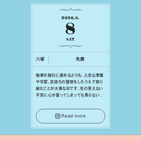
2026
.
8
.
8
SAT
六曜
先勝
物事を強引に進めるよりも、⼊念な準備
や学習、気持ちの整理をしたうえで取り
組むことが⼤事な⽇です。先の⾒えない
不安に⼼が曇ってしまっても焦らない
で。意思を伝える⼯夫をしたり、あなた⾃
⾝や疲れていそうな⼈をいたわることに
時間を使いましょう。ここでしっかりとエ
Read more
ネルギーを蓄え、困難を乗り越える⼒に
変えましょう。