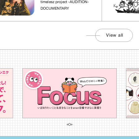
timelesz project -AUDITION-
DOCUMENTARY
View all