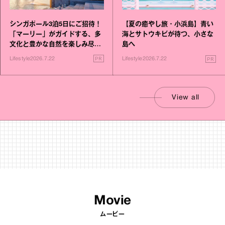
シンガポール3泊5日にご招待！
【夏の癒やし旅・小浜島】青い
「マーリー」がガイドする、多
海とサトウキビが待つ、小さな
文化と豊かな自然を楽しみ尽く
島へ
す旅
PR
PR
Lifestyle
2026.7.22
Lifestyle
2026.7.22
View all
Movie
ムービー