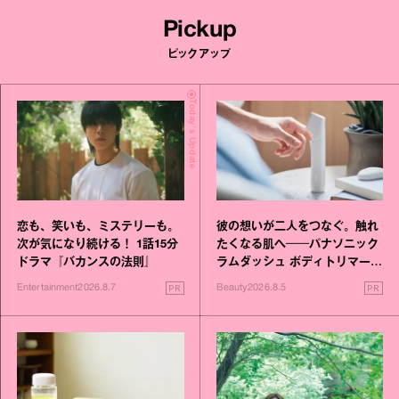
Pickup
ピックアップ
Today's Update
恋も、笑いも、ミステリーも。
彼の想いが二人をつなぐ。触れ
次が気になり続ける！ 1話15分
たくなる肌へ──パナソニック
ドラマ『バカンスの法則』
ラムダッシュ ボディトリマーが
進化！
PR
PR
Entertainment
2026.8.7
Beauty
2026.8.5