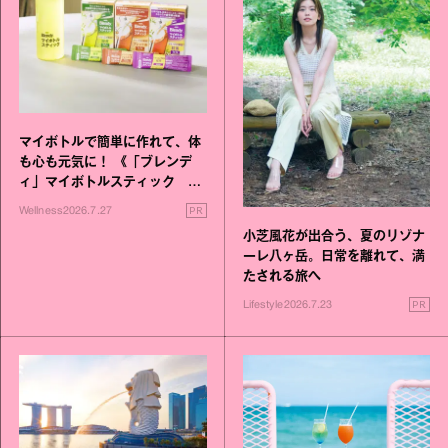
マイボトルで簡単に作れて、体
も心も元気に！ 《「ブレンデ
ィ」マイボトルスティック い
いこと毎日》シリーズが誕生
PR
Wellness
2026.7.27
小芝風花が出合う、夏のリゾナ
ーレ八ヶ岳。日常を離れて、満
たされる旅へ
PR
Lifestyle
2026.7.23