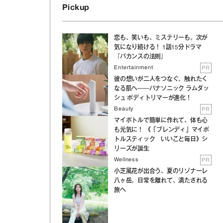
Pickup
恋も、笑いも、ミステリーも。次が
気になり続ける！ 1話15分ドラマ
『バカンスの法則』
Entertainment
PR
彼の想いが二人をつなぐ。触れたく
なる肌へ──パナソニック ラムダッ
シュ ボディトリマーが進化！
Beauty
PR
マイボトルで簡単に作れて、体も心
も元気に！ 《「ブレンディ」マイボ
トルスティック いいこと毎日》シ
リーズが誕生
Wellness
PR
小芝風花が出合う、夏のリゾナーレ
八ヶ岳。日常を離れて、満たされる
旅へ