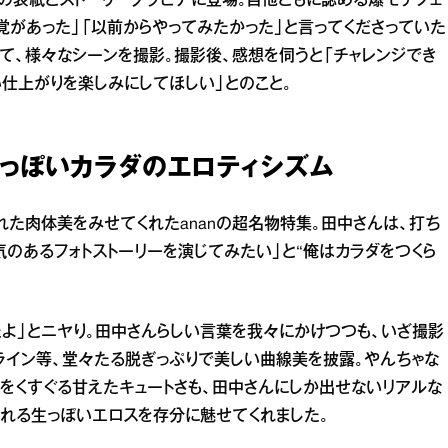
特集の表紙とストーリーグラビアに登場。自他ともに認める爆モテフェ
覚があった」「以前からやってみたかった」と言ってくださっていた
て、様々なシーンを撮影。撮影後、感想を伺うと「チャレンジでき
い仕上がりを楽しみにしてほしい」とのこと。
生っぽいカラダのエロティシズム
れた肉体美をみせてくれたananの超名物特集。田中さんは、打ち
のあるフォトストーリーを演じてみたい」と“俺はカラダをつくら
たよ」とニヤり。田中さんらしい言葉を我々にかけつつも、いざ撮影
ライン等、堂々たる脱ぎっぷりで美しい曲線美を披露。やんちゃな
能をくすぐる甘えたキュートさも、田中さんにしか出せないリアルな
たれる生っぽいエロスを存分に魅せてくれました。