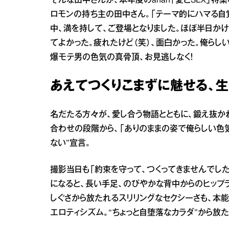
そんな田中さんが、本年度のanan「愛とSEX」
ロモンの持ち主の田中さん。「テーマ的にハマる自
中、満を持して、ご登場となりました。ほぼ半日かけ
てよかった。疲れたけど（笑）、面白かった。俺らし
爆モテ男の色気の真骨頂、お見逃しなく！
あえてつくりこまずに魅せる、
名だたる方々が、愛し合う物語とともに、鍛え抜か
合わせの段階から、「ありのままの姿で俺らしい色気
ない”宣言。
撮影当日も「約束を守って、つくってきませんでし
になると、長い手足、のびやかな背中からのヒップ
しぐさから放たれるスリリングなセクシーさも、本
エロティシズム。“ちょっと自堕落なカラダ”から放