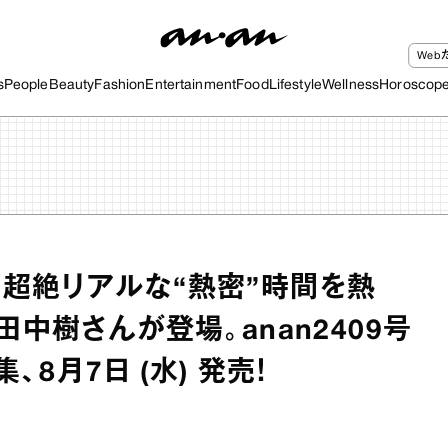
We
s
People
Beauty
Fashion
Entertainment
Food
Lifestyle
Wellness
Horoscop
超絶リアルな“熱密”時間を熱
田中樹さんが登場。anan2409号
集、8月7日 (水) 発売！