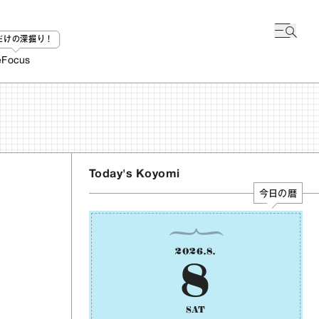
bだけの深掘り！
e
Focus
Today's Koyomi
今日の暦
2026
.
8
.
8
SAT