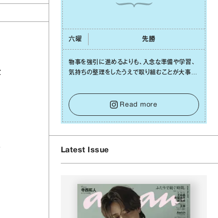
六曜
先勝
物事を強引に進めるよりも、⼊念な準備や学習、
企
気持ちの整理をしたうえで取り組むことが⼤事な
⽇です。先の⾒えない不安に⼼が曇ってしまって
も焦らないで。意思を伝える⼯夫をしたり、あなた
⾃⾝や疲れていそうな⼈をいたわることに時間を
Read more
使いましょう。ここでしっかりとエネルギーを蓄
え、困難を乗り越える⼒に変えましょう。
フ
Latest Issue