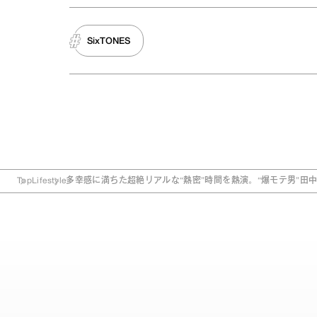
SixTONES
Top
Lifestyle
多幸感に満ちた超絶リアルな“熱密”時間を熱演。“爆モテ男”田中樹さん