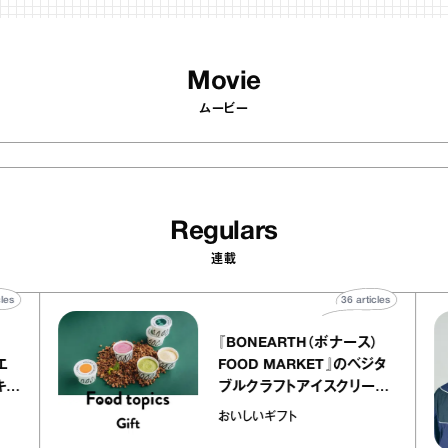
Movie
ムービー
Regulars
連載
0
articles
36
articles
『BONEARTH（ボナース）
アトリエ
FOOD MARKET』のベジタ
プ キャ
ブルクラフトアイスクリーム
hico
｜真野知子の「おいしいギフ
おいしいギフト
ト」