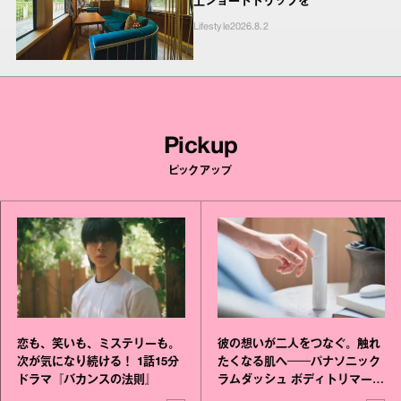
上ショートトリップを
Lifestyle
2026.8.2
Pickup
ピックアップ
恋も、笑いも、ミステリーも。
彼の想いが二人をつなぐ。触れ
次が気になり続ける！ 1話15分
たくなる肌へ──パナソニック
ドラマ『バカンスの法則』
ラムダッシュ ボディトリマーが
進化！