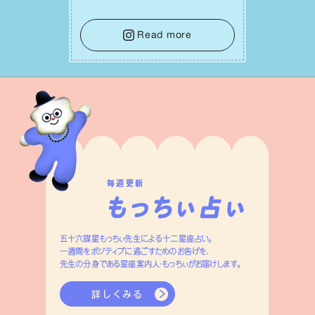
れ迷う必要はありません。余計なノイズ
をそっと⼿放し、⽬の前のことに集中しま
しょう。そのブレない決意が、あなたにと
Read more
って有意義で安定した成果を引き寄せま
す。
毎週更新
五十六謀星もっちぃ先生による十二星座占い。
一週間をポジティブに過ごすためのお告げを、
先生の分身である星座案内人・もっちぃがお届けします。
詳しくみる