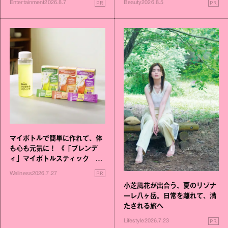
PR
PR
Entertainment
2026.8.7
Beauty
2026.8.5
マイボトルで簡単に作れて、体
も心も元気に！ 《「ブレンデ
ィ」マイボトルスティック い
いこと毎日》シリーズが誕生
PR
Wellness
2026.7.27
小芝風花が出合う、夏のリゾナ
ーレ八ヶ岳。日常を離れて、満
たされる旅へ
PR
Lifestyle
2026.7.23