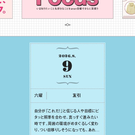
2026
.
8
.
9
SUN
六曜
友引
⾃分が「これだ！」と信じる⼈や⽬標にピ
タッと照準を合わせ、真っすぐ進みたい
時です。周囲の環境がめまぐるしく変わ
り、つい⽬移りしそうになっても、あれこ