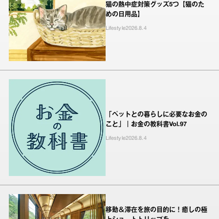
猫の熱中症対策グッズ5つ【猫のた
めの日用品】
Lifestyle
2026.8.4
「ペットとの暮らしに必要なお金の
こと」｜お金の教科書Vol.97
Lifestyle
2026.8.4
移動＆滞在を旅の目的に！癒しの極