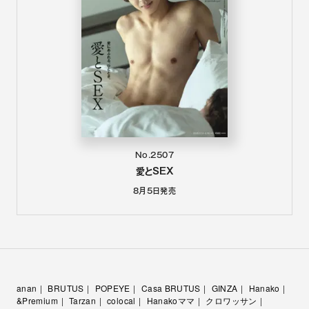
No.2507
愛とSEX
8月5日
発売
anan
BRUTUS
POPEYE
Casa BRUTUS
GINZA
Hanako
&Premium
Tarzan
colocal
Hanakoママ
クロワッサン