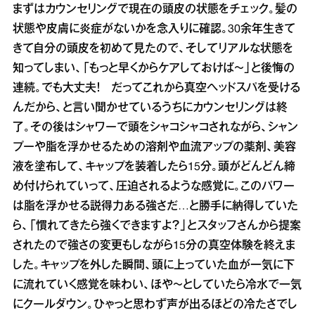
まずはカウンセリングで現在の頭皮の状態をチェック。髪の
状態や皮膚に炎症がないかを念入りに確認。30余年生きて
きて自分の頭皮を初めて見たので、そしてリアルな状態を
知ってしまい、「もっと早くからケアしておけば〜」と後悔の
連続。でも大丈夫！ だってこれから真空ヘッドスパを受ける
んだから、と言い聞かせているうちにカウンセリングは終
了。その後はシャワーで頭をシャコシャコされながら、シャン
プーや脂を浮かせるための溶剤や血流アップの薬剤、美容
液を塗布して、キャップを装着したら15分。頭がどんどん締
め付けられていって、圧迫されるような感覚に。このパワー
は脂を浮かせる説得力ある強さだ…と勝手に納得していた
ら、「慣れてきたら強くできますよ？」とスタッフさんから提案
されたので強さの変更もしながら15分の真空体験を終えま
した。キャップを外した瞬間、頭に上っていた血が一気に下
に流れていく感覚を味わい、ほや〜としていたら冷水で一気
にクールダウン。ひゃっと思わず声が出るほどの冷たさでし