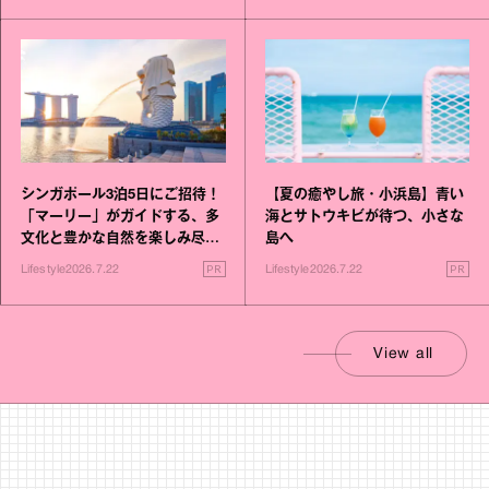
シンガポール3泊5日にご招待！
【夏の癒やし旅・小浜島】青い
「マーリー」がガイドする、多
海とサトウキビが待つ、小さな
文化と豊かな自然を楽しみ尽く
島へ
す旅
PR
PR
Lifestyle
2026.7.22
Lifestyle
2026.7.22
View all