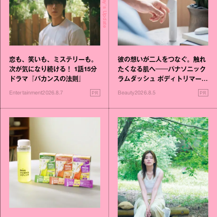
Today's Update
恋も、笑いも、ミステリーも。
彼の想いが二人をつなぐ。触れ
次が気になり続ける！ 1話15分
たくなる肌へ──パナソニック
ドラマ『バカンスの法則』
ラムダッシュ ボディトリマーが
進化！
PR
PR
Entertainment
2026.8.7
Beauty
2026.8.5