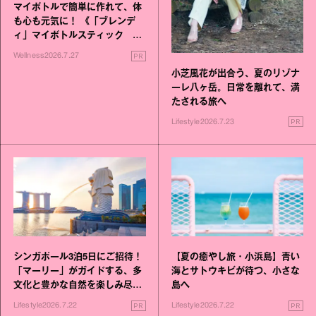
マイボトルで簡単に作れて、体
も心も元気に！ 《「ブレンデ
ィ」マイボトルスティック い
いこと毎日》シリーズが誕生
PR
Wellness
2026.7.27
小芝風花が出合う、夏のリゾナ
ーレ八ヶ岳。日常を離れて、満
たされる旅へ
PR
Lifestyle
2026.7.23
シンガポール3泊5日にご招待！
【夏の癒やし旅・小浜島】青い
「マーリー」がガイドする、多
海とサトウキビが待つ、小さな
文化と豊かな自然を楽しみ尽く
島へ
す旅
PR
PR
Lifestyle
2026.7.22
Lifestyle
2026.7.22