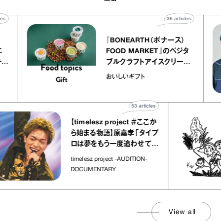
40
articles
36
articles
『BONEARTH（ボナース）
アトリエ
FOOD MARKET』のベジタ
ープ キャ
ブルクラフトアイスクリーム
chico
｜真野知子の「おいしいギフ
おいしいギフト
ト」
53
articles
【timelesz project ＃ここか
ら始まる物語】原嘉孝「タイプ
ロは夢をもう一度追わせてく
れた場所」
timelesz project -AUDITION-
DOCUMENTARY
View all