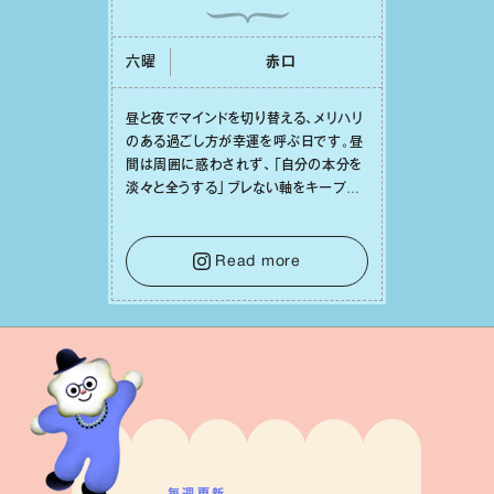
六曜
⾚⼝
昼と夜でマインドを切り替える、メリハリ
のある過ごし⽅が幸運を呼ぶ⽇です。昼
間は周囲に惑わされず、「⾃分の本分を
淡々と全うする」ブレない軸をキープし
て。そして夜は、疲れや寂しさから⽢い
⾔葉に流されないよう、⼼にしっかりブ
レーキをかけること。この意識の切り替
Read more
えが、あなたに確かな安⼼感をもたらす
はずです。