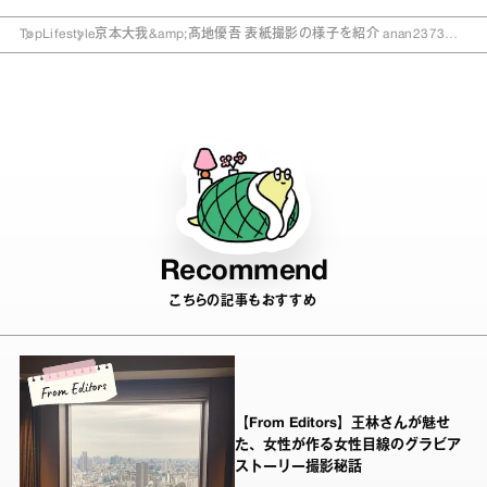
Top
Lifestyle
京本大我&amp;髙地優吾 表紙撮影の様子を紹介 anan2373号
「とっておきの贈り物 Best」
Recommend
こちらの記事もおすすめ
【From Editors】王林さんが魅せ
た、女性が作る女性目線のグラビア
ストーリー撮影秘話