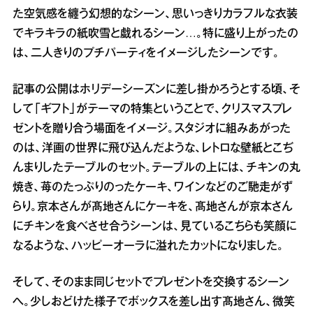
た空気感を纏う幻想的なシーン、思いっきりカラフルな衣装
でキラキラの紙吹雪と戯れるシーン…。特に盛り上がったの
は、二人きりのプチパーティをイメージしたシーンです。
記事の公開はホリデーシーズンに差し掛かろうとする頃、そ
して「ギフト」がテーマの特集ということで、クリスマスプレ
ゼントを贈り合う場面をイメージ。スタジオに組みあがった
のは、洋画の世界に飛び込んだような、レトロな壁紙とこぢ
んまりしたテーブルのセット。テーブルの上には、チキンの丸
焼き、苺のたっぷりのったケーキ、ワインなどのご馳走がず
らり。京本さんが髙地さんにケーキを、髙地さんが京本さん
にチキンを食べさせ合うシーンは、見ているこちらも笑顔に
なるような、ハッピーオーラに溢れたカットになりました。
そして、そのまま同じセットでプレゼントを交換するシーン
へ。少しおどけた様子でボックスを差し出す髙地さん、微笑