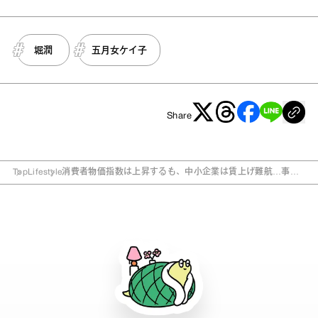
堀潤
五月女ケイ子
Share
Top
Lifestyle
消費者物価指数は上昇するも、中小企業は賃上げ難航…事態
改善のヒントは地方に？