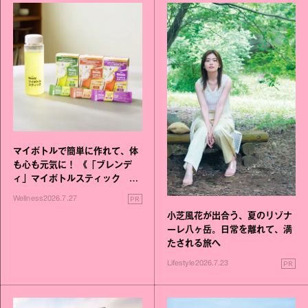
マイボトルで簡単に作れて、体
も心も元気に！ 《「ブレンデ
ィ」マイボトルスティック い
いこと毎日》シリーズが誕生
PR
Wellness
2026.7.27
小芝風花が出合う、夏のリゾナ
ーレ八ヶ岳。日常を離れて、満
たされる旅へ
PR
Lifestyle
2026.7.23