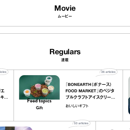
Movie
ムービー
Regulars
連載
40
articles
36
articles
『BONEARTH（ボナース）
 アトリエ
FOOD MARKET』のベジタ
ープ キャ
ブルクラフトアイスクリーム
chico
｜真野知子の「おいしいギフ
おいしいギフト
ト」
53
articles