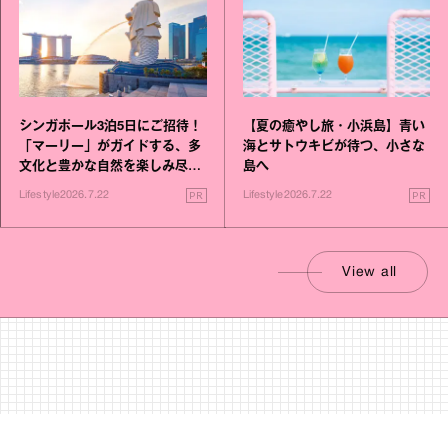
シンガポール3泊5日にご招待！
【夏の癒やし旅・小浜島】青い
「マーリー」がガイドする、多
海とサトウキビが待つ、小さな
文化と豊かな自然を楽しみ尽く
島へ
す旅
PR
PR
Lifestyle
2026.7.22
Lifestyle
2026.7.22
View all