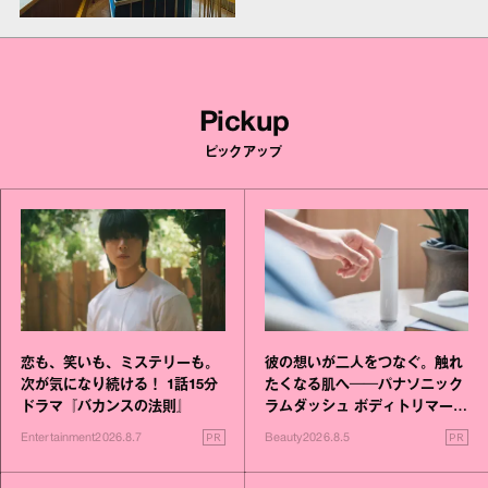
Pickup
ピックアップ
恋も、笑いも、ミステリーも。
彼の想いが二人をつなぐ。触れ
次が気になり続ける！ 1話15分
たくなる肌へ──パナソニック
ドラマ『バカンスの法則』
ラムダッシュ ボディトリマーが
進化！
PR
PR
Entertainment
2026.8.7
Beauty
2026.8.5