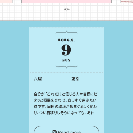
2026
.
8
.
9
SUN
六曜
友引
⾃分が「これだ！」と信じる⼈や⽬標にピ
タッと照準を合わせ、真っすぐ進みたい
時です。周囲の環境がめまぐるしく変わ
り、つい⽬移りしそうになっても、あれこ
れ迷う必要はありません。余計なノイズ
をそっと⼿放し、⽬の前のことに集中しま
しょう。そのブレない決意が、あなたにと
Read more