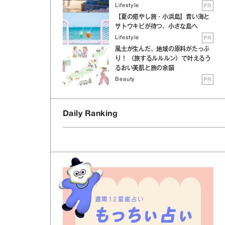
Lifestyle
PR
【夏の癒やし旅・小浜島】青い海と
サトウキビが待つ、小さな島へ
Lifestyle
PR
風土が生んだ、地域の原料がたっぷ
り！ 〈旅するルルルン〉で叶えるう
るおい美肌と旅の余韻
Beauty
PR
Daily Ranking
週間12星座占い