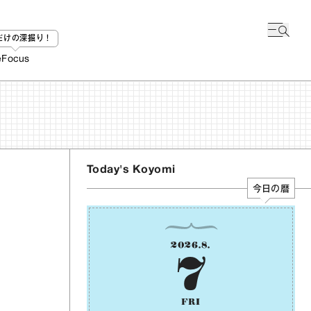
bだけの深掘り！
e
Focus
Today's Koyomi
今日の暦
2026
.
8
.
7
FRI