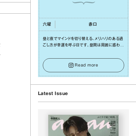
六曜
⾚⼝
昼と夜でマインドを切り替える、メリハリのある過
な
ごし⽅が幸運を呼ぶ⽇です。昼間は周囲に惑わさ
れず、「⾃分の本分を淡々と全うする」ブレない軸
ス
をキープして。そして夜は、疲れや寂しさから⽢
い⾔葉に流されないよう、⼼にしっかりブレーキ
Read more
をかけること。この意識の切り替えが、あなたに
確かな安⼼感をもたらすはずです。
Latest Issue