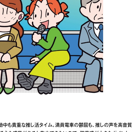
動中も貴重な推し活タイム。満員電車の鬱屈も、推しの声を高音質