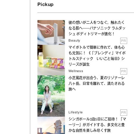
Pickup
彼の想いが二人をつなぐ。触れたく
なる肌へ──パナソニック ラムダッ
シュ ボディトリマーが進化！
Beauty
PR
マイボトルで簡単に作れて、体も心
も元気に！ 《「ブレンディ」マイボ
トルスティック いいこと毎日》シ
リーズが誕生
Wellness
PR
小芝風花が出合う、夏のリゾナーレ
八ヶ岳。日常を離れて、満たされる
旅へ
Lifestyle
PR
シンガポール3泊5日にご招待！ 「マ
ーリー」がガイドする、多文化と豊
かな自然を楽しみ尽くす旅