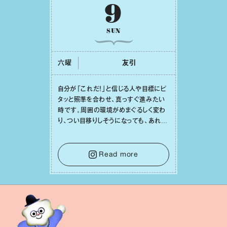
9
SUN
六曜
友引
⾃分が「これだ！」と信じる⼈や⽬標にピ
タッと照準を合わせ、真っすぐ進みたい
時です。周囲の環境がめまぐるしく変わ
り、つい⽬移りしそうになっても、あれこ
れ迷う必要はありません。余計なノイズ
をそっと⼿放し、⽬の前のことに集中しま
しょう。そのブレない決意が、あなたにと
Read more
って有意義で安定した成果を引き寄せま
す。