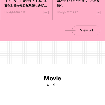
「マーリー」がガイドする、多
海とサトウキビが待つ、小さな
文化と豊かな自然を楽しみ尽く
島へ
す旅
PR
PR
Lifestyle
2026.7.22
Lifestyle
2026.7.22
View all
Movie
ムービー