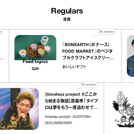
Regulars
連載
0
articles
36
articles
『BONEARTH（ボナース）
アトリエ
FOOD MARKET』のベジタ
プ キャ
ブルクラフトアイスクリーム
hico
｜真野知子の「おいしいギフ
おいしいギフト
ト」
53
articles
【timelesz project ＃ここか
ら始まる物語】原嘉孝「タイプ
ロは夢をもう一度追わせてく
れた場所」
timelesz project -AUDITION-
DOCUMENTARY