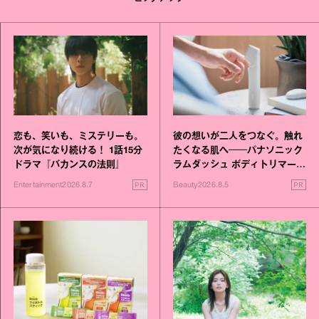
恋も、笑いも、ミステリーも。
彼の想いが二人をつなぐ。触れ
次が気になり続ける！ 1話15分
たくなる肌へ──パナソニック
ドラマ『バカンスの法則』
ラムダッシュ ボディトリマーが
進化！
PR
PR
Entertainment
2026.8.7
Beauty
2026.8.5