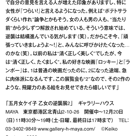
で自分の意見を言える人が増えた印象がありますし、特に
女性が『つらい！』と言えるようになった。例えば“ポテトサラ
ダくらい作れ”論争とかもそう。女の人も男の人も、“当たり
前”から少しずつ解放され始めている。そういう意味では、
逆襲は結構進んでいる気がします（笑）。だからこそ今、『頑
張っていきましょうよ～！』と、みんなに呼びかけたくなった…
のかな（笑）。以前の私は“清く正しく美しく”でしたが、今
は“清く正しく、たくましく”。私の好きな映画『ロッキー』と『ラ
ンボー』は、1は普通の映画だったのに、2になった途端、急
に肉体派になるんです。この展覧会も“2”なので、その2作の
ような、飛躍力のある絵をお見せできたら嬉しいです」
「五月女ケイ子 乙女の逆襲展2」 ギャラリーハウス
MAYA 東京都港区北青山2‐10‐26 開催中～12月20日
（日）11時30分～19時（土・日曜、最終日は17時まで） TEL：
03・3402・9849
www.gallery-h-maya.com/
©Keiko