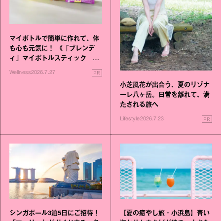
マイボトルで簡単に作れて、体
も心も元気に！ 《「ブレンデ
ィ」マイボトルスティック い
いこと毎日》シリーズが誕生
PR
Wellness
2026.7.27
小芝風花が出合う、夏のリゾナ
ーレ八ヶ岳。日常を離れて、満
たされる旅へ
PR
Lifestyle
2026.7.23
シンガポール3泊5日にご招待！
【夏の癒やし旅・小浜島】青い