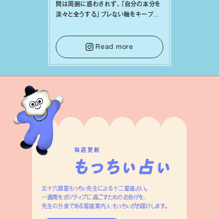
間は周囲に惑わされず、「⾃分の本分を
淡々と全うする」ブレない軸をキープし
て。そして夜は、疲れや寂しさから⽢い
⾔葉に流されないよう、⼼にしっかりブ
レーキをかけること。この意識の切り替
Read more
えが、あなたに確かな安⼼感をもたらす
はずです。
毎週更新
五十六謀星もっちぃ先生による十二星座占い。
一週間をポジティブに過ごすためのお告げを、
先生の分身である星座案内人・もっちぃがお届けします。