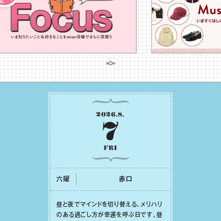
2026
.
8
.
7
FRI
六曜
⾚⼝
昼と夜でマインドを切り替える、メリハリ
のある過ごし⽅が幸運を呼ぶ⽇です。昼