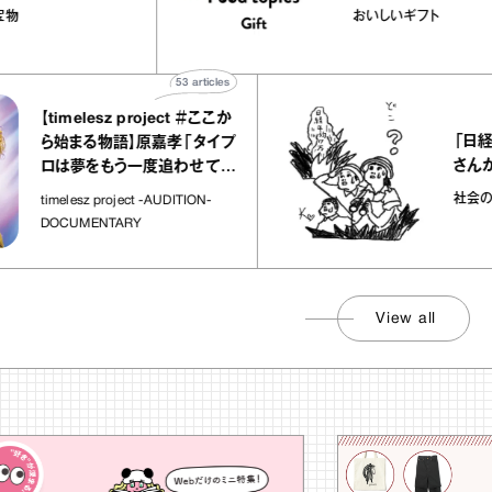
メルバニーユほか｜chico
｜真野知子の
菓子な宝物
おいしいギフト
“お菓子な宝物”
ト」
53
articles
【timelesz project ＃ここか
「日経平均
ら始まる物語】原嘉孝「タイプ
さんが解説
ロは夢をもう一度追わせてく
れた場所」
社会のじかん
timelesz project -AUDITION-
DOCUMENTARY
View all