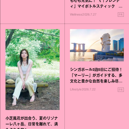
も心も元気に！ 《「ブレンデ
ィ」マイボトルスティック い
いこと毎日》シリーズが誕生
PR
Wellness
2026.7.27
シンガポール3泊5日にご招待！
「マーリー」がガイドする、多
文化と豊かな自然を楽しみ尽く
す旅
PR
Lifestyle
2026.7.22
小芝風花が出合う、夏のリゾナ
ーレ八ヶ岳。日常を離れて、満