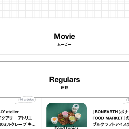
Movie
ムービー
Regulars
連載
40
articles
EQUALLY atelier
『BONEART
OLE（イクアリー アトリエ
FOOD MAR
ーレ）』のミルクレープ キャ
ブルクラフト