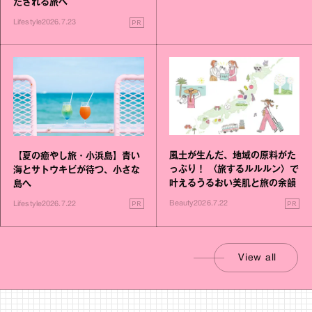
たされる旅へ
PR
Lifestyle
2026.7.23
風土が生んだ、地域の原料がた
【夏の癒やし旅・小浜島】青い
っぷり！ 〈旅するルルルン〉で
海とサトウキビが待つ、小さな
叶えるうるおい美肌と旅の余韻
島へ
PR
PR
Beauty
2026.7.22
Lifestyle
2026.7.22
View all