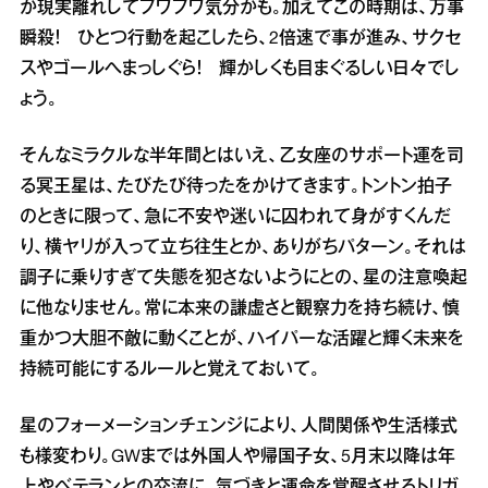
か現実離れしてフワフワ気分かも。加えてこの時期は、万事
瞬殺！ ひとつ行動を起こしたら、2倍速で事が進み、サクセ
スやゴールへまっしぐら！ 輝かしくも目まぐるしい日々でし
ょう。
そんなミラクルな半年間とはいえ、乙女座のサポート運を司
る冥王星は、たびたび待ったをかけてきます。トントン拍子
のときに限って、急に不安や迷いに囚われて身がすくんだ
り、横ヤリが入って立ち往生とか、ありがちパターン。それは
調子に乗りすぎて失態を犯さないようにとの、星の注意喚起
に他なりません。常に本来の謙虚さと観察力を持ち続け、慎
重かつ大胆不敵に動くことが、ハイパーな活躍と輝く未来を
持続可能にするルールと覚えておいて。
星のフォーメーションチェンジにより、人間関係や生活様式
も様変わり。GWまでは外国人や帰国子女、5月末以降は年