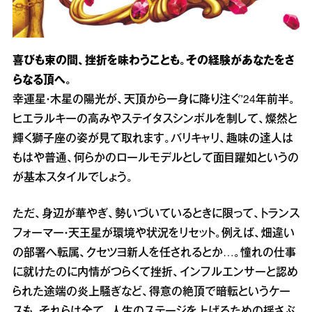
喜びも束の間、挫折を味わうことも。その経験があなたをさ
らなる頂へ。
幸運星・木星の陽光が、天頂から一身に降り注ぐ’24年前半。
ヒエラルキーの高みやステイタスシンボルを制して、燦然と
輝く獅子座の姿が見て取れます。バリキャリ、趣味の達人は
もはや普通、何らかのロールモデルとして面目躍如というの
が基本スタイルでしょう。
ただ、身辺が華やぎ、勢いづいているときに限って、トランス
フォーマー・天王星が環境や状況をリセット。例えば、畑違い
の部署へ転属、クセツヨ新人を任されるとか…。憧れの仕事
に就けたのに内情がつらくて挫折、インフルエンサーと認め
られた途端の炎上騒ぎなど、得意の絶頂で暗転というケー