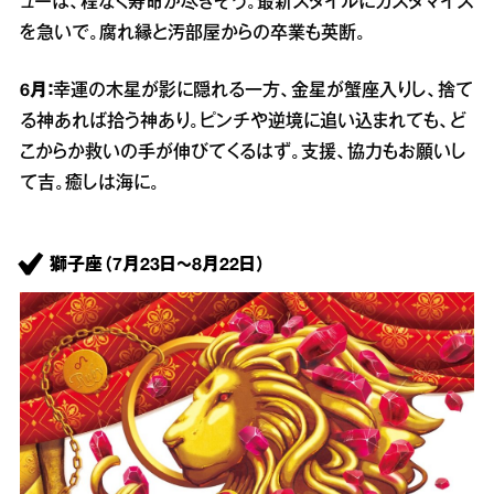
ューは、程なく寿命が尽きそう。最新スタイルにカスタマイズ
を急いで。腐れ縁と汚部屋からの卒業も英断。
6月：
幸運の木星が影に隠れる一方、金星が蟹座入りし、捨て
る神あれば拾う神あり。ピンチや逆境に追い込まれても、ど
こからか救いの手が伸びてくるはず。支援、協力もお願いし
て吉。癒しは海に。
獅子座（7月23日～8月22日）