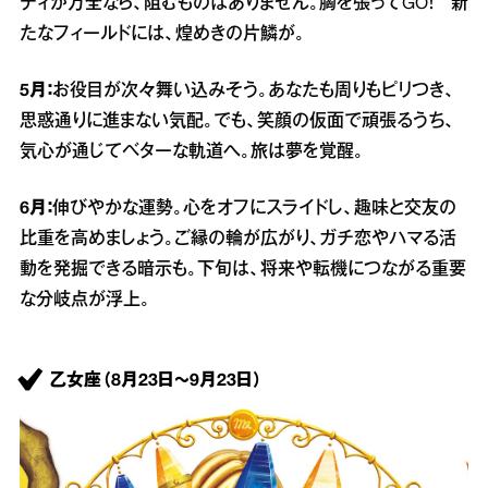
ディが万全なら、阻むものはありません。胸を張ってGO！ 新
たなフィールドには、煌めきの片鱗が。
5月：
お役目が次々舞い込みそう。あなたも周りもピリつき、
思惑通りに進まない気配。でも、笑顔の仮面で頑張るうち、
気心が通じてベターな軌道へ。旅は夢を覚醒。
6月：
伸びやかな運勢。心をオフにスライドし、趣味と交友の
比重を高めましょう。ご縁の輪が広がり、ガチ恋やハマる活
動を発掘できる暗示も。下旬は、将来や転機につながる重要
な分岐点が浮上。
乙女座（8月23日～9月23日）