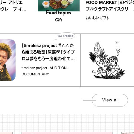
E（イクアリー アトリエ
FOOD MARKE
）』のミルクレープ キャ
ブルクラフトアイ
バニーユほか｜chico
｜真野知子の「お
な宝物
おいしいギフト
菓子な宝物”
ト」
53
articles
【timelesz project ＃ここか
「日経
ら始まる物語】原嘉孝「タイプ
さんが
ロは夢をもう一度追わせてく
れた場所」
社会のじ
timelesz project -AUDITION-
DOCUMENTARY
View all