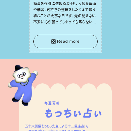
物事を強引に進めるよりも、⼊念な準備
や学習、気持ちの整理をしたうえで取り
組むことが⼤事な⽇です。先の⾒えない
不安に⼼が曇ってしまっても焦らない
で。意思を伝える⼯夫をしたり、あなた⾃
⾝や疲れていそうな⼈をいたわることに
時間を使いましょう。ここでしっかりとエ
Read more
ネルギーを蓄え、困難を乗り越える⼒に
変えましょう。
毎週更新
五十六謀星もっちぃ先生による十二星座占い。