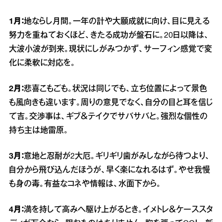
1月：
地ならし月間。一年の計や大願成就に向け、目に見える
努力を重ねておくほど、きたる成功が盤石に。20日以降は、
大波小波が到来。現状にしがみつかず、サーフィン感覚で変
化に柔軟に対応を。
2月：
悲喜こもごも。状況は同じでも、立ち位置によって景色
も風向きも違います。周りの意見でなく、自分の目と耳を信じ
て吉。交渉事は、ギブ＆テイクでサバサバと。強烈な個性の
持ち主は地雷原。
3月：
意地と忍耐が2大厄。ギリギリ歯がみしながら待つより、
自分から飛び込んだほうが、早く楽になれるはず。やせ我慢
も身の毒。有益なコネや情報は、水面下から。
4月：
満を持して高みへ駆け上がるとき。イメトレ＆ケーススタ