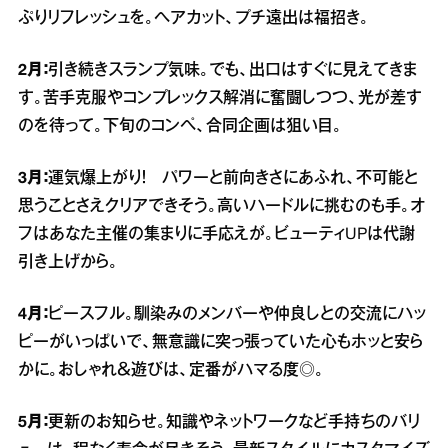
ぷりリフレッシュを。ヘアカット、プチ遠出は福招き。
2月：
引き続きスランプ気味。でも、出口はすぐに見えてきま
す。苦手克服やコンプレックス解消に奮闘しつつ、光が差す
のを待って。下旬のコンペ、合同企画は狙い目。
3月：
運気爆上がり！ パワーと前向きさにあふれ、不可能と
思うことさえクリアできそう。高いハードルに挑むのも手。オ
フはあなた主催の集まりに手応えが。ビューティUPは代謝
引き上げから。
4月：
ピースフル。馴染みのメンバーや仲良しとの交流にハッ
ピーがいっぱいで、無意識に突っ張っていた心もホッと安ら
かに。おしゃれ＆遊びは、定番がハマる度◎。
5月：
更新のお知らせ。知識やネットワークなど手持ちのバリ