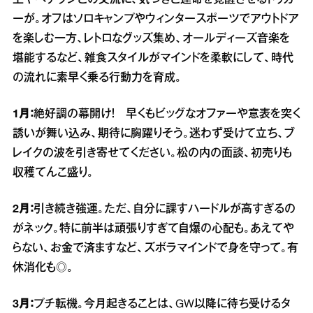
上やベテランとの交流に、気づきと運命を覚醒させるトリガ
ーが。オフはソロキャンプやウィンタースポーツでアウトドア
を楽しむ一方、レトロなグッズ集め、オールディーズ音楽を
堪能するなど、雑食スタイルがマインドを柔軟にして、時代
の流れに素早く乗る行動力を育成。
1月：
絶好調の幕開け！ 早くもビッグなオファーや意表を突く
誘いが舞い込み、期待に胸躍りそう。迷わず受けて立ち、ブ
レイクの波を引き寄せてください。松の内の面談、初売りも
収穫てんこ盛り。
2月：
引き続き強運。ただ、自分に課すハードルが高すぎるの
がネック。特に前半は頑張りすぎて自爆の心配も。あえてや
らない、お金で済ますなど、ズボラマインドで身を守って。有
休消化も◎。
3月：
プチ転機。今月起きることは、GW以降に待ち受けるタ