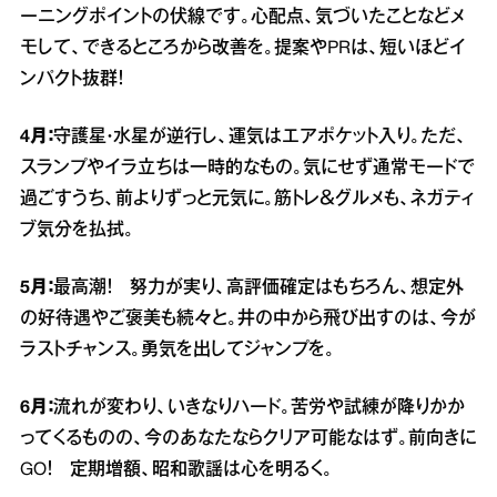
ーニングポイントの伏線です。心配点、気づいたことなどメ
モして、できるところから改善を。提案やPRは、短いほどイ
ンパクト抜群！
4月：
守護星・水星が逆行し、運気はエアポケット入り。ただ、
スランプやイラ立ちは一時的なもの。気にせず通常モードで
過ごすうち、前よりずっと元気に。筋トレ＆グルメも、ネガティ
ブ気分を払拭。
5月：
最高潮！ 努力が実り、高評価確定はもちろん、想定外
の好待遇やご褒美も続々と。井の中から飛び出すのは、今が
ラストチャンス。勇気を出してジャンプを。
6月：
流れが変わり、いきなりハード。苦労や試練が降りかか
ってくるものの、今のあなたならクリア可能なはず。前向きに
GO！ 定期増額、昭和歌謡は心を明るく。