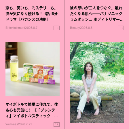
恋も、笑いも、ミステリーも。
彼の想いが二人をつなぐ。触れ
次が気になり続ける！ 1話15分
たくなる肌へ──パナソニック
ドラマ『バカンスの法則』
ラムダッシュ ボディトリマーが
進化！
PR
PR
Entertainment
2026.8.7
Beauty
2026.8.5
マイボトルで簡単に作れて、体
も心も元気に！ 《「ブレンデ
ィ」マイボトルスティック い
いこと毎日》シリーズが誕生
PR
Wellness
2026.7.27