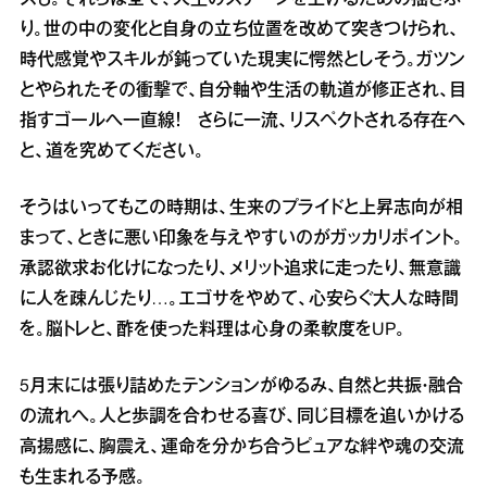
スも。それらは全て、人生のステージを上げるための揺さぶ
り。世の中の変化と自身の立ち位置を改めて突きつけられ、
時代感覚やスキルが鈍っていた現実に愕然としそう。ガツン
とやられたその衝撃で、自分軸や生活の軌道が修正され、目
指すゴールへ一直線！ さらに一流、リスペクトされる存在へ
と、道を究めてください。
そうはいってもこの時期は、生来のプライドと上昇志向が相
まって、ときに悪い印象を与えやすいのがガッカリポイント。
承認欲求お化けになったり、メリット追求に走ったり、無意識
に人を疎んじたり…。エゴサをやめて、心安らぐ大人な時間
を。脳トレと、酢を使った料理は心身の柔軟度をUP。
5月末には張り詰めたテンションがゆるみ、自然と共振・融合
の流れへ。人と歩調を合わせる喜び、同じ目標を追いかける
高揚感に、胸震え、運命を分かち合うピュアな絆や魂の交流
も生まれる予感。