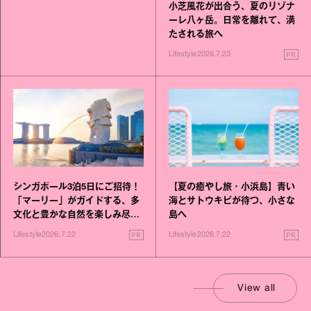
小芝風花が出合う、夏のリゾナ
ーレ八ヶ岳。日常を離れて、満
たされる旅へ
PR
Lifestyle
2026.7.23
シンガポール3泊5日にご招待！
【夏の癒やし旅・小浜島】青い
「マーリー」がガイドする、多
海とサトウキビが待つ、小さな
文化と豊かな自然を楽しみ尽く
島へ
す旅
PR
PR
Lifestyle
2026.7.22
Lifestyle
2026.7.22
View all