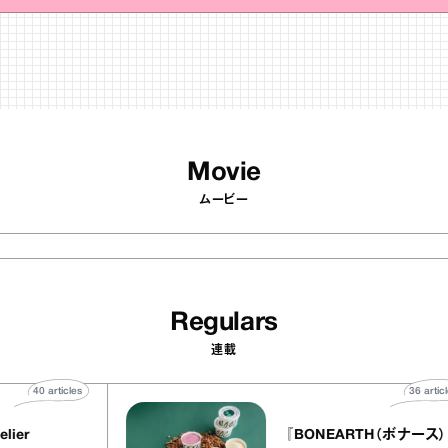
Movie
ムービー
Regulars
連載
40
articles
LLY atelier
『BONEARTH（