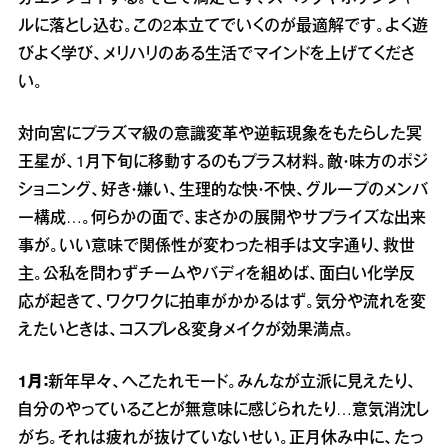
ルに落とし込む。この2本立てでいくのが最適解です。よく遊
びよく学び、メリハリのある生活でマインドを上げてくださ
い。
対向宮にプラズマ級の意識変革や逆転現象をもたらした冥
王星が、1月下旬に移動するのもプラス材料。敵・味方のポジ
ショニング、好き・嫌い、生理的な快・不快、グループのメンバ
ー構成…。何らかの面で、まさかの展開やサプライズな出来
事が。いい意味で関係性が変わった相手は文字通り、救世
主。公私を問わずチームやバディを組めば、面白い化学反
応が起きて、ワクワクに拍車がかかるはず。気分や流れを変
えたいときは、コスプレ＆変身メイクが効果満点。
1月：
新年早々、へこたれモード。みんなが立派に見えたり、
自分のやっていることが無意味に感じられたり…意気消沈し
がち。それは疲れが抜けていないせい。正月休み中に、たっ