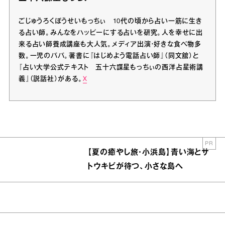
ごじゅうろくぼうせいもっちぃ 10代の頃から占い一筋に生き
る占い師。みんなをハッピーにする占いを研究。人を幸せに出
来る占い師養成講座も大人気。メディア出演・好きな食べ物多
数。一児のパパ。著書に『はじめよう電話占い師』（同文舘）と
『占い大学公式テキスト 五十六謀星もっちぃの西洋占星術講
義』（説話社）がある。
X
PR
【夏の癒やし旅・小浜島】青い海とサ
トウキビが待つ、小さな島へ