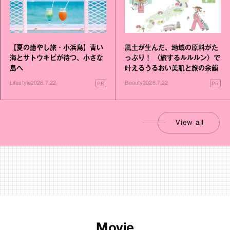
風土が生んだ、地域の原料がた
【夏の癒やし旅・小浜島】青い
っぷり！ 〈旅するルルルン〉で
海とサトウキビが待つ、小さな
叶えるうるおい美肌と旅の余韻
島へ
PR
PR
Beauty
2026.7.22
Lifestyle
2026.7.22
View all
Movie