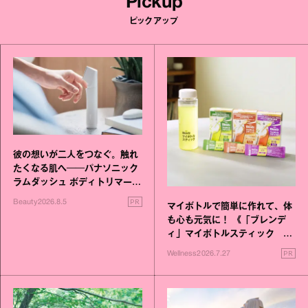
Pickup
ピックアップ
彼の想いが二人をつなぐ。触れ
たくなる肌へ──パナソニック
ラムダッシュ ボディトリマーが
進化！
PR
Beauty
2026.8.5
マイボトルで簡単に作れて、体
も心も元気に！ 《「ブレンデ
ィ」マイボトルスティック い
いこと毎日》シリーズが誕生
PR
Wellness
2026.7.27