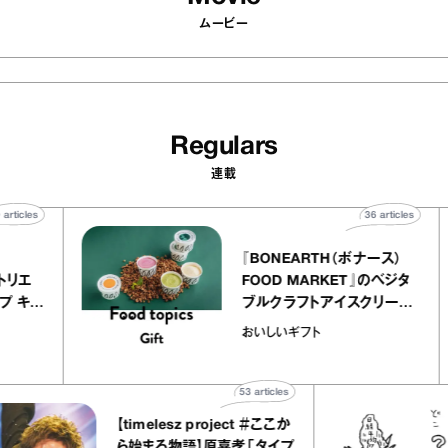
ムービー
Regulars
連載
40
articles
36
articles
ier
『BONEARTH（ボナース）
ー アトリエ
FOOD MARKET』のベジタ
クレープ キャ
ブルクラフトアイスクリーム
か｜chico
｜真野知子の「おいしいギ
おいしいギフト
”
ト」
53
articles
【timelesz project ＃ここか
ら始まる物語】原嘉孝「タイプ