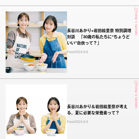
Today's Update
長谷川あかり×岩田絵里奈 特別調理
対談 「30歳の私たちに“ちょうど
いい”自炊って？」
Food
2026.8.6
Today's Update
長谷川あかり＆岩田絵里奈が考え
る、夏に必要な栄養素って？
Food
2026.8.6