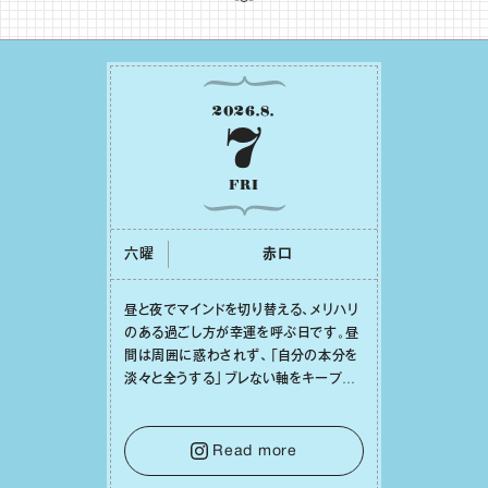
2026
.
8
.
7
FRI
六曜
⾚⼝
昼と夜でマインドを切り替える、メリハリ
のある過ごし⽅が幸運を呼ぶ⽇です。昼
間は周囲に惑わされず、「⾃分の本分を
淡々と全うする」ブレない軸をキープし
て。そして夜は、疲れや寂しさから⽢い
⾔葉に流されないよう、⼼にしっかりブ
レーキをかけること。この意識の切り替
Read more
えが、あなたに確かな安⼼感をもたらす