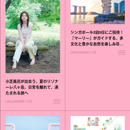
シンガポール3泊5日にご招待！
「マーリー」がガイドする、多
文化と豊かな自然を楽しみ尽く
す旅
PR
Lifestyle
2026.7.22
小芝風花が出合う、夏のリゾナ
ーレ八ヶ岳。日常を離れて、満
たされる旅へ
PR
Lifestyle
2026.7.23