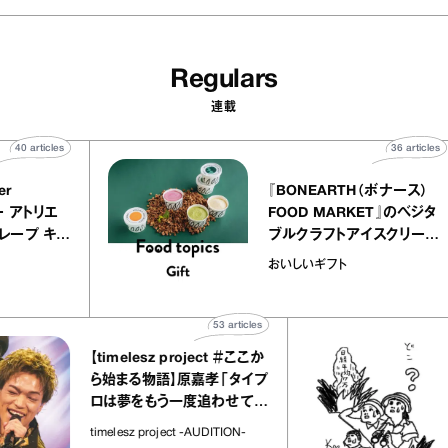
Regulars
連載
40
articles
LY atelier
『BONEARTH（ボ
（イクアリー アトリエ
FOOD MARKET
』のミルクレープ キャ
ブルクラフトアイス
ニーユほか｜chico
｜真野知子の「お
宝物
おいしいギフト
子な宝物”
ト」
53
articles
【timelesz project ＃ここか
「日経
ら始まる物語】原嘉孝「タイプ
さん
ロは夢をもう一度追わせてく
れた場所」
社会の
timelesz project -AUDITION-