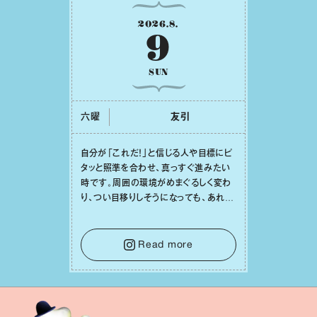
2026
.
8
.
9
SUN
六曜
友引
⾃分が「これだ！」と信じる⼈や⽬標にピ
タッと照準を合わせ、真っすぐ進みたい
時です。周囲の環境がめまぐるしく変わ
り、つい⽬移りしそうになっても、あれこ
れ迷う必要はありません。余計なノイズ
をそっと⼿放し、⽬の前のことに集中しま
しょう。そのブレない決意が、あなたにと
Read more
って有意義で安定した成果を引き寄せま
す。