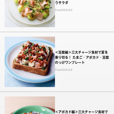
うサラダ
Food
2026.8.9
＜豆腐編＞三大チャージ食材で夏を
乗り切る！ たまご・アボカド・豆腐
のっけワンプレート
Food
2026.8.8
＜アボカド編＞三大チャージ食材で