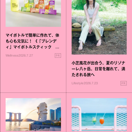
マイボトルで簡単に作れて、体
も心も元気に！ 《「ブレンデ
ィ」マイボトルスティック い
いこと毎日》シリーズが誕生
PR
Wellness
2026.7.27
小芝風花が出合う、夏のリゾナ
ーレ八ヶ岳。日常を離れて、満
たされる旅へ
PR
Lifestyle
2026.7.23