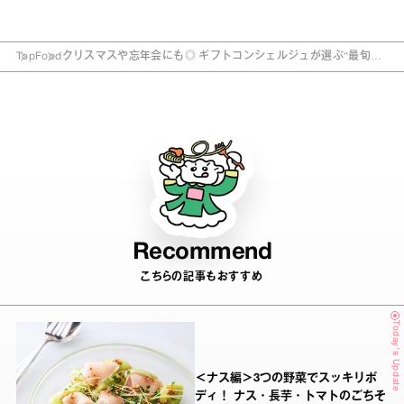
Top
Food
クリスマスや忘年会にも◎ ギフトコンシェルジュが選ぶ“最旬手
みやげ”5選
Recommend
こちらの記事もおすすめ
Today's Update
＜ナス編＞3つの野菜でスッキリボ
ディ！ ナス・長芋・トマトのごちそ