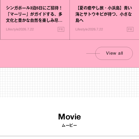
シンガポール3泊5日にご招待！
【夏の癒やし旅・小浜島】青い
「マーリー」がガイドする、多
海とサトウキビが待つ、小さな
文化と豊かな自然を楽しみ尽く
島へ
す旅
PR
PR
Lifestyle
2026.7.22
Lifestyle
2026.7.22
View all
Movie
ムービー