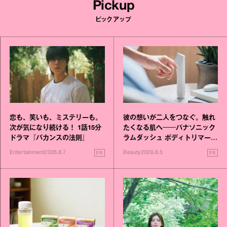
Pickup
ピックアップ
恋も、笑いも、ミステリーも。
彼の想いが二人をつなぐ。触れ
次が気になり続ける！ 1話15分
たくなる肌へ──パナソニック
ドラマ『バカンスの法則』
ラムダッシュ ボディトリマーが
進化！
PR
PR
Entertainment
2026.8.7
Beauty
2026.8.5