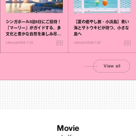
シンガポール3泊5日にご招待！
【夏の癒やし旅・小浜島】青い
「マーリー」がガイドする、多
海とサトウキビが待つ、小さな
文化と豊かな自然を楽しみ尽く
島へ
す旅
PR
PR
Lifestyle
2026.7.22
Lifestyle
2026.7.22
View all
Movie