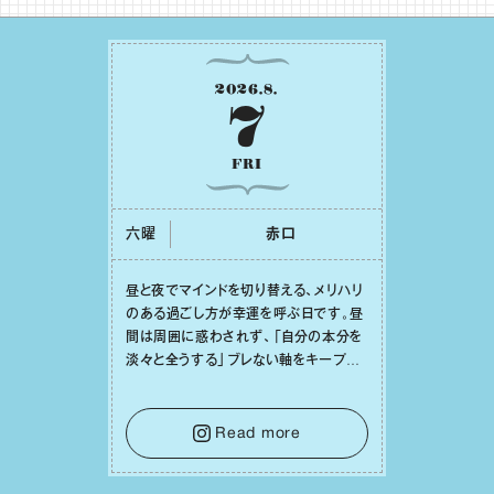
2026
.
8
.
7
FRI
六曜
⾚⼝
昼と夜でマインドを切り替える、メリハリ
のある過ごし⽅が幸運を呼ぶ⽇です。昼
間は周囲に惑わされず、「⾃分の本分を
淡々と全うする」ブレない軸をキープし
て。そして夜は、疲れや寂しさから⽢い
⾔葉に流されないよう、⼼にしっかりブ
レーキをかけること。この意識の切り替
Read more
えが、あなたに確かな安⼼感をもたらす
はずです。