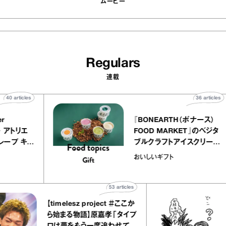
ムービー
Regulars
連載
40
articles
36
art
telier
『BONEARTH（ボナース
アリー アトリエ
FOOD MARKET』のベ
ミルクレープ キャ
ブルクラフトアイスクリ
ユほか｜chico
｜真野知子の「おいしい
おいしいギフト
宝物”
ト」
53
articles
【timelesz project ＃ここか
ら始まる物語】原嘉孝「タイプ