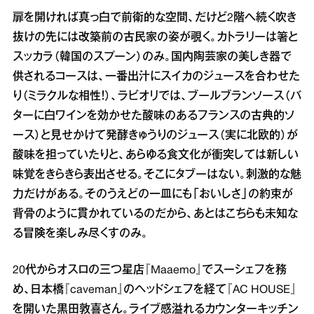
扉を開ければ真っ白で前衛的な空間、だけど2階へ続く吹き
抜けの先には改築前の古民家の姿が覗く。カトラリーは箸と
スッカラ（韓国のスプーン）のみ。国内陶芸家の美しき器で
供されるコースは、一番出汁にスイカのジュースを合わせた
り（ミラクルな相性！）、ラビオリでは、ブールブランソース（バ
ターに白ワインを効かせた酸味のあるフランスの古典的ソ
ース）と見せかけて発酵きゅうりのジュース（実に北欧的）が
酸味を担っていたりと、あらゆる食文化が衝突しては新しい
味覚をきらきら表出させる。そこにタブーはない。刺激的な魅
力だけがある。そのうえどの一皿にも「おいしさ」の約束が
背骨のように貫かれているのだから、あとはこちらも未知な
る冒険を楽しみ尽くすのみ。
20代からオスロの三つ星店『Maaemo』でスーシェフを務
め、日本橋『caveman』のヘッドシェフを経て『AC HOUSE』
を開いた黒田敦喜さん。ライブ感溢れるカウンターキッチン