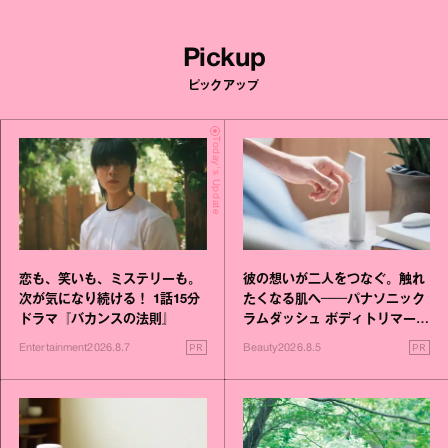
Pickup
ピックアップ
Today's Update
恋も、笑いも、ミステリーも。
彼の想いが二人をつなぐ。触れ
次が気になり続ける！ 1話15分
たくなる肌へ──パナソニック
ドラマ『バカンスの法則』
ラムダッシュ ボディトリマーが
進化！
PR
PR
Entertainment
2026.8.7
Beauty
2026.8.5