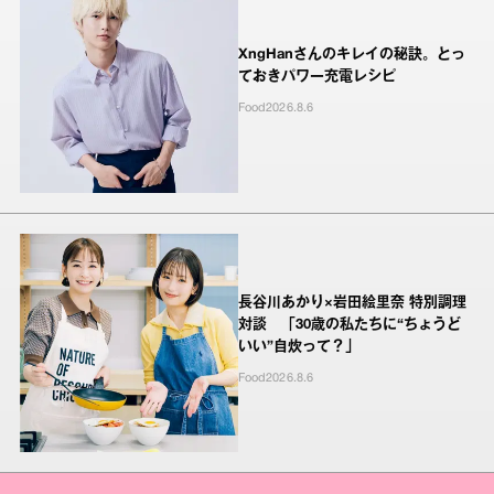
XngHanさんのキレイの秘訣。とっ
ておきパワー充電レシピ
Food
2026.8.6
長谷川あかり×岩田絵里奈 特別調理
対談 「30歳の私たちに“ちょうど
いい”自炊って？」
Food
2026.8.6