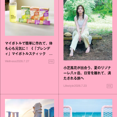
マイボトルで簡単に作れて、体
も心も元気に！ 《「ブレンデ
ィ」マイボトルスティック い
いこと毎日》シリーズが誕生
PR
Wellness
2026.7.27
小芝風花が出合う、夏のリゾナ
ーレ八ヶ岳。日常を離れて、満
たされる旅へ
PR
Lifestyle
2026.7.23