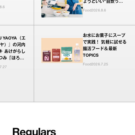
ょうどいい”自炊っ
8.6
て？」
Food
2026.8.6
お水にお菓子にスープ
U YAOYA（エ
で実践！ 気軽に試せる
オヤ）』の河内
腸活フード＆最新
キ あけがらし
TOPICS
つみ「ほろ酔
Food
2026.7.25
み」
7.27
Regulars