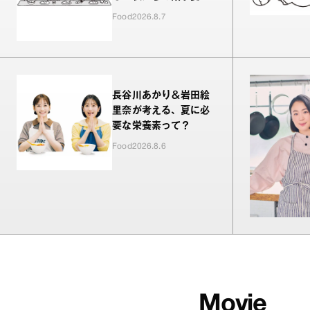
Food
2026.8.7
長谷川あかり＆岩田絵
里奈が考える、夏に必
要な栄養素って？
Food
2026.8.6
Movie