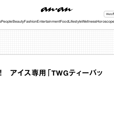
We
s
People
Beauty
Fashion
Entertainment
Food
Lifestyle
Wellness
Horoscop
！ アイス専用「TWGティーバッ