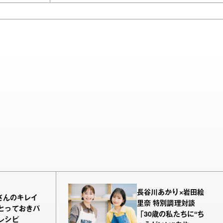
長谷川あかり×岩田絵
nさんのキレイ
里奈 特別調理対談
とっておきパ
「30歳の私たちに“ち
レシピ