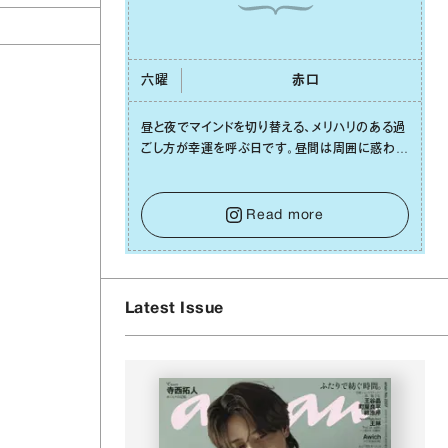
六曜
⾚⼝
昼と夜でマインドを切り替える、メリハリのある過
ごし⽅が幸運を呼ぶ⽇です。昼間は周囲に惑わさ
れず、「⾃分の本分を淡々と全うする」ブレない軸
をキープして。そして夜は、疲れや寂しさから⽢
い⾔葉に流されないよう、⼼にしっかりブレーキ
Read more
をかけること。この意識の切り替えが、あなたに
確かな安⼼感をもたらすはずです。
Latest Issue