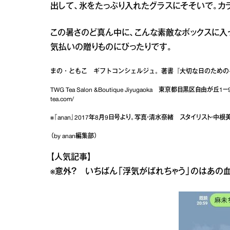
出して、氷をたっぷり入れたグラスにそそいで。カ
この暑さのど真ん中に、こんな素敵なボックスに入
気払いの贈りものにぴったりです。
まの・ともこ ギフトコンシェルジュ。著書『大切な日のための
TWG Tea Salon &Boutique Jiyugaoka 東京都目黒区自由が丘1
tea.com/
※『anan』2017年8月9日号より。写真・清水奈緒 スタイリスト・中
（by anan編集部）
【人気記事】
※意外？ いちばん「浮気がばれちゃう」のはあの血