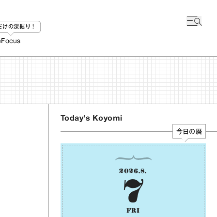
bだけの深掘り！
e
Focus
Today's Koyomi
今日の暦
2026
.
8
.
7
FRI