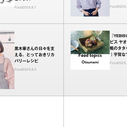
Food
2026.
Food
2026.8.7
『YEBIS
ビス ヤ
鴨のタタ
黒木華さんの日々を支
｜宇賀な
える、とっておきリカ
いおつま
バリーレシピ
Food
2026.
Food
2026.8.5