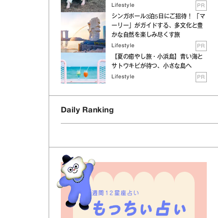
Lifestyle
PR
シンガポール3泊5日にご招待！ 「マ
ーリー」がガイドする、多文化と豊
かな自然を楽しみ尽くす旅
Lifestyle
PR
【夏の癒やし旅・小浜島】青い海と
サトウキビが待つ、小さな島へ
Lifestyle
PR
Daily Ranking
週間12星座占い