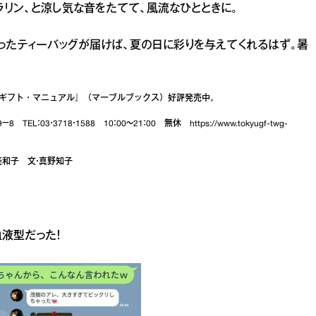
ラリン、と涼し気な音をたてて、風流なひとときに。
ったティーバッグが届けば、夏の日に彩りを与えてくれるはず。暑
ギフト・マニュアル』（マーブルブックス）好評発売中。
－9－8 TEL：03・3718・1588 10：00～21：00 無休
https://www.tokyugf-twg-
根美和子 文・真野知子
液型だった！