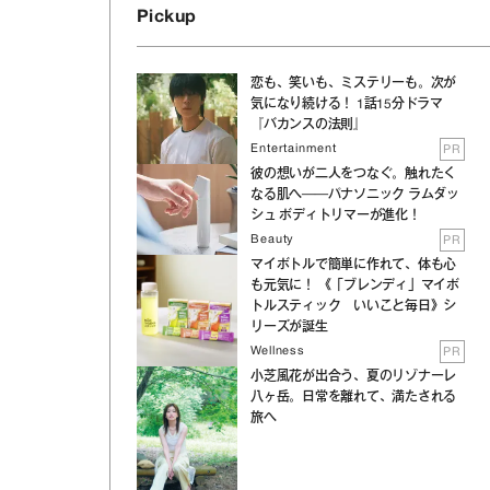
Pickup
恋も、笑いも、ミステリーも。次が
気になり続ける！ 1話15分ドラマ
『バカンスの法則』
Entertainment
PR
彼の想いが二人をつなぐ。触れたく
なる肌へ──パナソニック ラムダッ
シュ ボディトリマーが進化！
Beauty
PR
マイボトルで簡単に作れて、体も心
も元気に！ 《「ブレンディ」マイボ
トルスティック いいこと毎日》シ
リーズが誕生
Wellness
PR
小芝風花が出合う、夏のリゾナーレ
八ヶ岳。日常を離れて、満たされる
旅へ