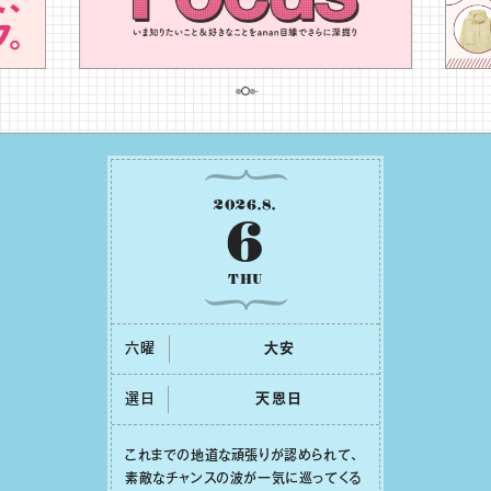
2026
.
8
.
6
THU
六曜
⼤安
選日
天恩⽇
これまでの地道な頑張りが認められて、
素敵なチャンスの波が⼀気に巡ってくる