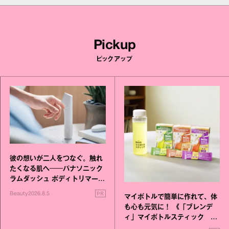
Pickup
ピックアップ
彼の想いが二人をつなぐ。触れ
たくなる肌へ──パナソニック
ラムダッシュ ボディトリマーが
進化！
PR
Beauty
2026.8.5
マイボトルで簡単に作れて、体
も心も元気に！ 《「ブレンデ
ィ」マイボトルスティック い
いこと毎日》シリーズが誕生