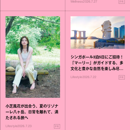
PR
Wellness
2026.7.27
シンガポール3泊5日にご招待！
「マーリー」がガイドする、多
文化と豊かな自然を楽しみ尽く
す旅
PR
Lifestyle
2026.7.22
小芝風花が出合う、夏のリゾナ
ーレ八ヶ岳。日常を離れて、満
たされる旅へ
PR
Lifestyle
2026.7.23