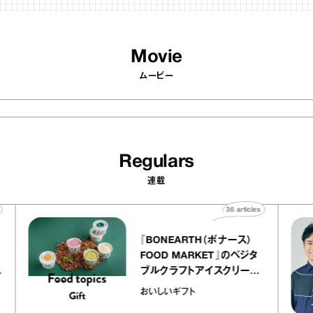
Movie
ムービー
Regulars
連載
ticles
36
articles
『BONEARTH（ボナース）
リエ
FOOD MARKET』のベジタ
 キャ
ブルクラフトアイスクリーム
ico
｜真野知子の「おいしいギフ
おいしいギフト
ト」