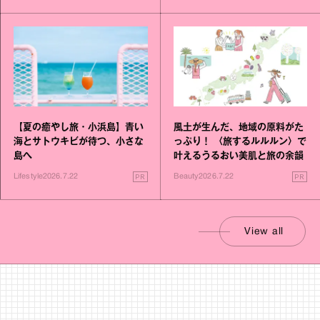
【夏の癒やし旅・小浜島】青い
風土が生んだ、地域の原料がた
海とサトウキビが待つ、小さな
っぷり！ 〈旅するルルルン〉で
島へ
叶えるうるおい美肌と旅の余韻
PR
PR
Lifestyle
2026.7.22
Beauty
2026.7.22
View all