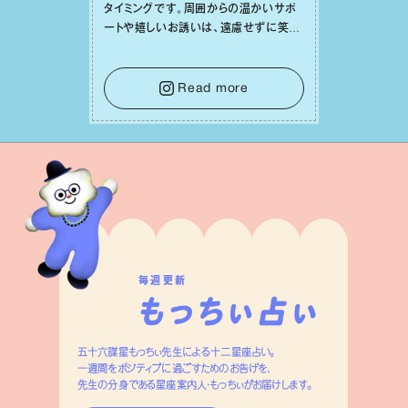
タイミングです。周囲からの温かいサポ
ートや嬉しいお誘いは、遠慮せずに笑顔
で受け取りましょう。みんなと⼀緒に幸
せになっていくイメージを持って⼀歩を
踏み出して。⼀⼈⼀⼈の良いところが混
Read more
ざり合い、ハッピーな未来が形作られて
いきます。
毎週更新
五十六謀星もっちぃ先生による十二星座占い。
一週間をポジティブに過ごすためのお告げを、
先生の分身である星座案内人・もっちぃがお届けします。