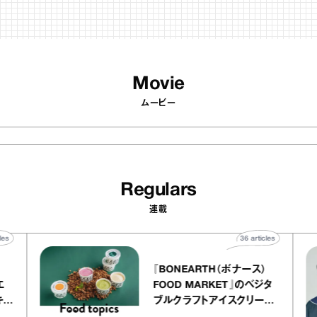
Movie
ムービー
Regulars
連載
40
articles
36
articles
『BONEARTH（ボナース）
アトリエ
FOOD MARKET』のベジタ
ープ キャ
ブルクラフトアイスクリーム
chico
｜真野知子の「おいしいギフ