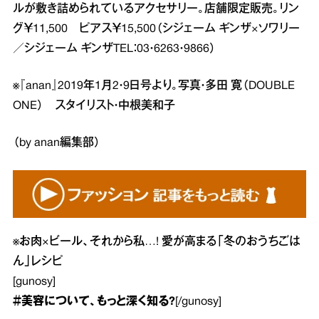
ルが敷き詰められているアクセサリー。店舗限定販売。リン
グ￥11,500 ピアス￥15,500（シジェーム ギンザ×ソワリー
／シジェーム ギンザTEL：03・6263・9866）
※『anan』2019年1月2・9日号より。写真・多田 寛（DOUBLE
ONE） スタイリスト・中根美和子
（by anan編集部）
※
お肉×ビール、それから私…! 愛が高まる「冬のおうちごは
ん」レシピ
[gunosy]
＃美容
について、もっと深く知る?
[/gunosy]