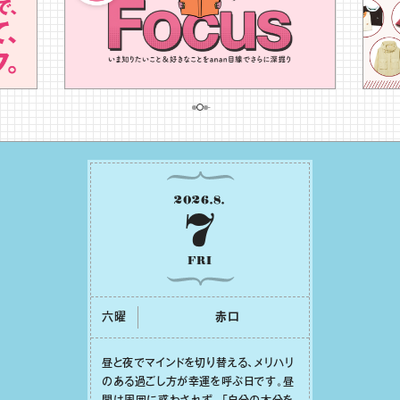
2026
.
8
.
7
FRI
六曜
⾚⼝
昼と夜でマインドを切り替える、メリハリ
のある過ごし⽅が幸運を呼ぶ⽇です。昼