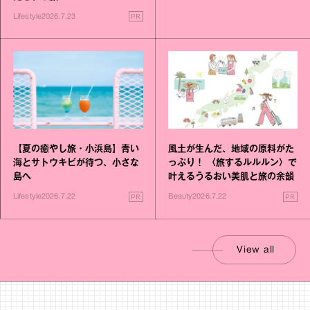
PR
Lifestyle
2026.7.23
【夏の癒やし旅・小浜島】青い
風土が生んだ、地域の原料がた
海とサトウキビが待つ、小さな
っぷり！ 〈旅するルルルン〉で
島へ
叶えるうるおい美肌と旅の余韻
PR
PR
Lifestyle
2026.7.22
Beauty
2026.7.22
View all