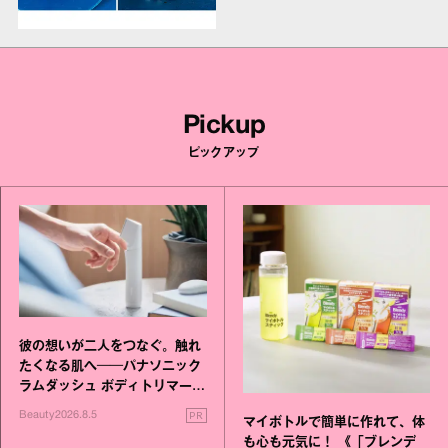
Pickup
ピックアップ
彼の想いが二人をつなぐ。触れ
たくなる肌へ──パナソニック
ラムダッシュ ボディトリマーが
進化！
PR
Beauty
2026.8.5
マイボトルで簡単に作れて、体
も心も元気に！ 《「ブレンデ