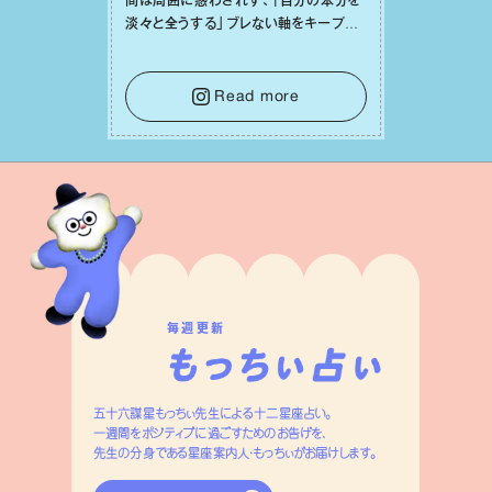
間は周囲に惑わされず、「⾃分の本分を
淡々と全うする」ブレない軸をキープし
て。そして夜は、疲れや寂しさから⽢い
⾔葉に流されないよう、⼼にしっかりブ
レーキをかけること。この意識の切り替
Read more
えが、あなたに確かな安⼼感をもたらす
はずです。
毎週更新
五十六謀星もっちぃ先生による十二星座占い。
一週間をポジティブに過ごすためのお告げを、
先生の分身である星座案内人・もっちぃがお届けします。