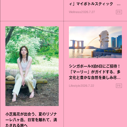
ィ」マイボトルスティック い
いこと毎日》シリーズが誕生
PR
Wellness
2026.7.27
シンガポール3泊5日にご招待！
「マーリー」がガイドする、多
文化と豊かな自然を楽しみ尽く
す旅
PR
Lifestyle
2026.7.22
小芝風花が出合う、夏のリゾナ
ーレ八ヶ岳。日常を離れて、満
たされる旅へ