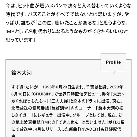
今は、ヒット曲が短いスパンで次々と入れ替わっていくような
時代です。バズることがすべてではないとは思いますが、や
っぱり、誰もが『この曲、聴いたことがあるな』と思うような、
IMP.として名刺代わりになるようなものができたらいいなと
思っています」
Profile
鈴木大河
すずき・たいが 1998年6月29日生まれ、千葉県出身。2023年
8月18日に『CRUISIN'』で世界同時配信デビュー。昨年『未恋〜
かくれぼっちたち〜』『三人夫婦』と２本のドラマに出演。現在、
北陸放送の情報番組『絶好調W』内のコーナー「鈴木大河の推
しタイガー」にレギュラー出演中。グループとしては、現在、初
の地上波冠番組『IMP.の「できません」は言いません』がTBS系
にて放送中。4月にリリースした新曲「INVADER」も好評配信
中。