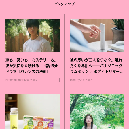
ピックアップ
恋も、笑いも、ミステリーも。
彼の想いが二人をつなぐ。触れ
次が気になり続ける！ 1話15分
たくなる肌へ──パナソニック
ドラマ『バカンスの法則』
ラムダッシュ ボディトリマーが
進化！
PR
PR
Entertainment
2026.8.7
Beauty
2026.8.5