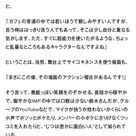
と。
「カフェの常連の中では若いほうで親しみやすい人ですが、
言う時ははっきり言う人でもあって、そこは少し自分と重なる
気がします。ただ、すぐに超能力を使いたがるような、ちょっ
と乱暴なところもあるキャラクターなんですよね」
ということは、当然、舞台上でサイコキネシスを使う場面も。
「まさにこの後、その場面のアクション稽古があるんです！」
そう言って、悪戯っぽい笑顔をのぞかせる。普段から穏やか
で、賑やかなIMP.の中では口数は少ない鈴木さんだが、グル
ープのYouTubeなどで、マイクが拾うか拾わないかくらいの
小声でボソッとボケたり、メンバーの小ボケにさりげなくツッ
コミを入れたりと、“じつは密かに面白い人”として知られて
いる。