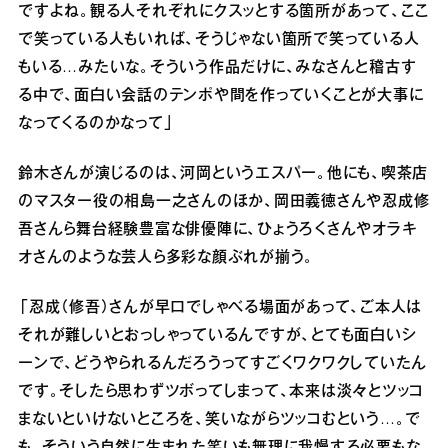
ですよね。観る人それぞれにクスッとする箇所があって、ここ
で笑っている人もいれば、そうじゃない箇所で笑っている人
もいる…みたいな。そういう作品だけに、みなさんと稽古す
る中で、面白い会話のテンポや間を作っていくことが大事に
なってくるのかなって」
鈴木さんが演じるのは、河岡というエスパー。他にも、喫茶店
のマスター役の相島一之さんのほか、岡田義徳さんや忍成修
吾さんら舞台経験豊富な俳優陣に、ひょうろくさんやオラキ
オさんのような芸人ら多彩な顔ぶれが揃う。
「忍成（修吾）さんが早口でしゃべる場面があって、ご本人は
それが難しいとおっしゃっているんですが、とても面白いシ
ーンで、どうやられるんだろうってすごくワクワクしていたん
です。そしたら思わずツボってしまって、本来は淡々とツッコ
まないといけないところを、笑いながらツッコむという…。で
も、そういう自然に生まれた笑いも無理に我慢する必要もな