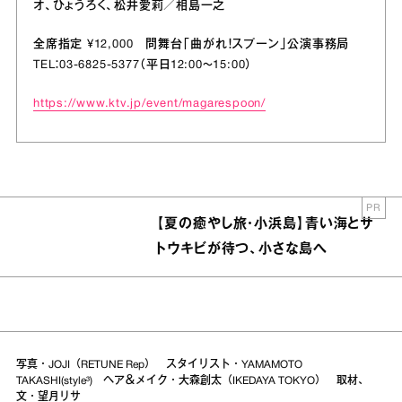
オ、ひょうろく、松井愛莉／相島一之
全席指定 ¥12,000 問舞台「曲がれ！スプーン」公演事務局
TEL：03-6825-5377（平日12:00～15:00）
https://www.ktv.jp/event/magarespoon/
PR
【夏の癒やし旅・小浜島】青い海とサ
トウキビが待つ、小さな島へ
写真・JOJI（RETUNE Rep） スタイリスト・YAMAMOTO
TAKASHI(style³) ヘア＆メイク・大森創太（IKEDAYA TOKYO） 取材、
文・望月リサ