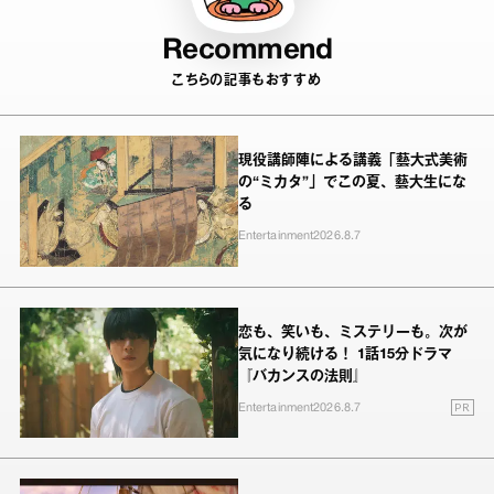
Recommend
こちらの記事もおすすめ
現役講師陣による講義「藝大式美術
の“ミカタ”」でこの夏、藝大生にな
る
Entertainment
2026.8.7
恋も、笑いも、ミステリーも。次が
気になり続ける！ 1話15分ドラマ
『バカンスの法則』
PR
Entertainment
2026.8.7