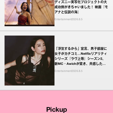
ディズニー実写化プロジェクトの大
成功例がきちゃいました！ 映画『モ
アナと伝説の海』
Entertainment
2026.8.5
「浮気するから」宣言、男子部屋に
女子がカチコミ…Netflixリアリティ
シリーズ『ラヴ上等』シーズン2、
新MC・Awichが驚き、共感したヤ
ンキーたちの本気の恋模様
Entertainment
2026.8.5
Pickup