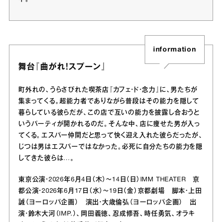
information
舞台『曲がれ！スプーン』
町外れの、うらさびれた喫茶店『カフェ・ド・念力』に、男たちが
集まってくる。超能力者でありながら普段はその能力を隠して
暮らしている彼らだが、この店で互いの能力を披露し合おうと
いうパーティが開かれるのだ。そんな中、店に痩せた男が入っ
てくる。エスパー仲間だと思って快く迎え入れた彼らだったが、
じつは男はエスパーではなかった。必死に自分たちの能力を隠
してきた彼らは…。
東京公演・2026年6月4日（木）～14日（日）IMM THEATER 京
都公演・2026年6月17日（水）～19日（金）京都劇場 脚本・上田
誠（ヨーロッパ企画） 演出・大歳倫弘（ヨーロッパ企画） 出
演・鈴木大河（IMP.）、岡田義徳、忍成修吾、時任勇気、オラキ