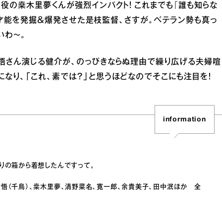
役の桒木里夢くんが強烈インパクト！ これまでも『誰も知らな
ーンの才能を発掘＆爆発させた是枝監督、さすが。ベテラン勢も真っ
いわ〜。
大悟さん演じる健介が、のっぴきならぬ理由で繰り広げる夫婦喧
なり、「これ、素では？」と思うほどなのでそこにも注目を！
information
りの箱から着想したんですって。
悟（千鳥）、桒木里夢、清野菜名、寛一郎、余貴美子、田中泯ほか 全