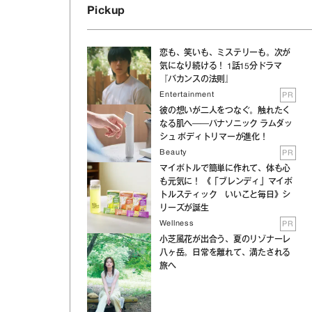
Pickup
恋も、笑いも、ミステリーも。次が
気になり続ける！ 1話15分ドラマ
『バカンスの法則』
Entertainment
PR
彼の想いが二人をつなぐ。触れたく
なる肌へ──パナソニック ラムダッ
ン
シュ ボディトリマーが進化！
Beauty
PR
マイボトルで簡単に作れて、体も心
も元気に！ 《「ブレンディ」マイボ
トルスティック いいこと毎日》シ
リーズが誕生
Wellness
PR
小芝風花が出合う、夏のリゾナーレ
八ヶ岳。日常を離れて、満たされる
旅へ
に