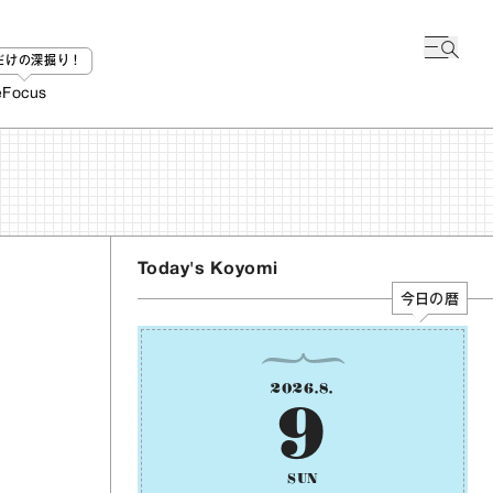
bだけの深掘り！
e
Focus
Today's Koyomi
今日の暦
2026
.
8
.
9
SUN