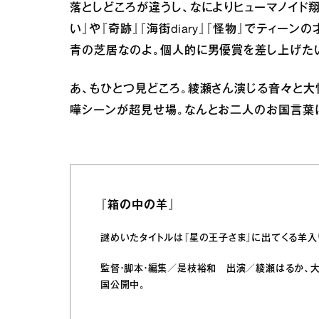
落としどころが違うし、なによりヒューマノイド翔
い』や『奇跡』『海街diary』『怪物』でティ
青の芝居なのよ。個人的に男優賞を差し上げた
あ、もひとつ見どころ。綾瀬さん演じる音々と
嘩シーンが超見せ場。なんとお二人のお国言葉に
『箱の中の羊』
謎めいたタイトルは『星の王子さま』に出てくる羊入
監督・脚本・編集／是枝裕和 出演／綾瀬はるか、大
国公開中。