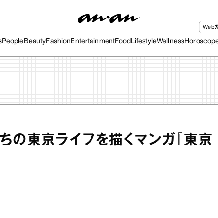
We
s
People
Beauty
Fashion
Entertainment
Food
Lifestyle
Wellness
Horoscop
ちの東京ライフを描くマンガ『東京
』