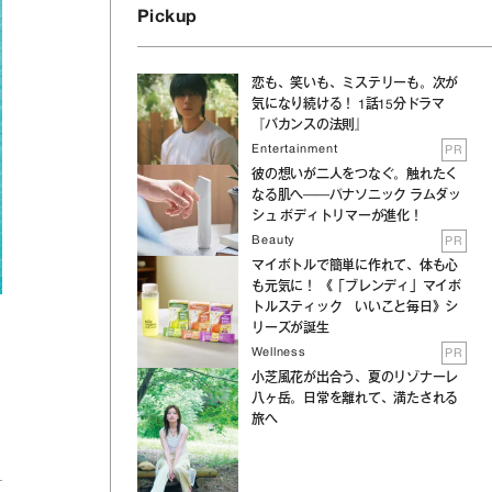
Pickup
恋も、笑いも、ミステリーも。次が
気になり続ける！ 1話15分ドラマ
『バカンスの法則』
Entertainment
PR
彼の想いが二人をつなぐ。触れたく
なる肌へ──パナソニック ラムダッ
シュ ボディトリマーが進化！
Beauty
PR
マイボトルで簡単に作れて、体も心
も元気に！ 《「ブレンディ」マイボ
トルスティック いいこと毎日》シ
リーズが誕生
Wellness
PR
小芝風花が出合う、夏のリゾナーレ
八ヶ岳。日常を離れて、満たされる
旅へ