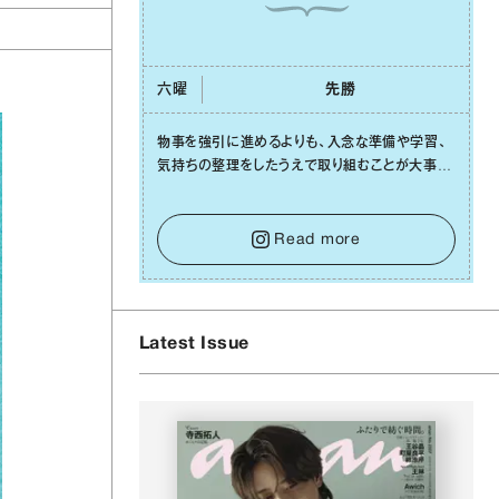
六曜
先勝
物事を強引に進めるよりも、⼊念な準備や学習、
気持ちの整理をしたうえで取り組むことが⼤事な
⽇です。先の⾒えない不安に⼼が曇ってしまって
も焦らないで。意思を伝える⼯夫をしたり、あなた
⾃⾝や疲れていそうな⼈をいたわることに時間を
Read more
使いましょう。ここでしっかりとエネルギーを蓄
え、困難を乗り越える⼒に変えましょう。
Latest Issue