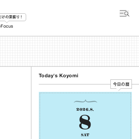
bだけの深掘り！
e
Focus
Today's Koyomi
今日の暦
2026
.
8
.
8
SAT