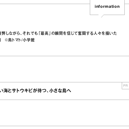
information
疲弊しながら、それでも「最高」の瞬間を信じて奮闘する人々を描いた
 ©鳥トマト/小学館
PR
青い海とサトウキビが待つ、小さな島へ