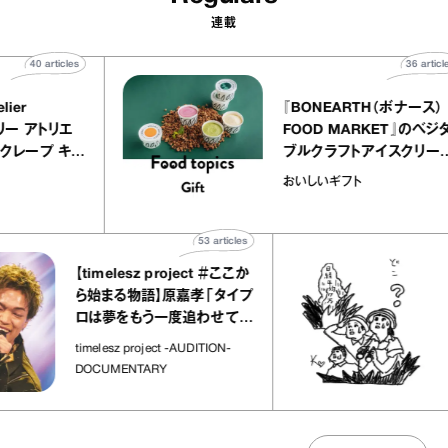
連載
40
articles
LY atelier
『BONEARTH（ボ
（イクアリー アトリエ
FOOD MARKET
』のミルクレープ キャ
ブルクラフトアイス
ニーユほか｜chico
｜真野知子の「おい
宝物
おいしいギフト
子な宝物”
ト」
53
articles
【timelesz project ＃ここか
「日経
ら始まる物語】原嘉孝「タイプ
さん
ロは夢をもう一度追わせてく
れた場所」
社会の
timelesz project -AUDITION-
DOCUMENTARY