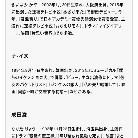
きよはら・かや 2002年1月30日生まれ、大阪府出身。2015年
に出演した連続テレビ小説『あさが来た』で俳優デビュー。今
年、『碁盤斬り』で日本アカデミー賞優秀助演女優賞を受賞。主
演作に連続テレビ小説『おかえりモネ』、ドラマ『マイダイアリ
ー』、映画『片思い世界』ほか多数。
ナ・イヌ
1994年9月17日生まれ、韓国出身。2013年にミュージカル『僕
らのイケメン青果店』で俳優デビュー。主な出演作にドラマ『彼
女のバケットリスト』『ジンクスの恋人』『私の夫と結婚して』、映
画『同感～時が交差する初恋～』などがある。
成田凌
なりた・りょう 1993年11月22日生まれ、埼玉県出身。主演作
にドラマ『転職の魔王様』『降り積もれ孤独な死よ』、映画『まと