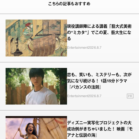
こちらの記事もおすすめ
現役講師陣による講義「藝大式美術
の“ミカタ”」でこの夏、藝大生にな
る
Entertainment
2026.8.7
恋も、笑いも、ミステリーも。次が
気になり続ける！ 1話15分ドラマ
『バカンスの法則』
PR
Entertainment
2026.8.7
ディズニー実写化プロジェクトの大
成功例がきちゃいました！ 映画『モ
アナと伝説の海』