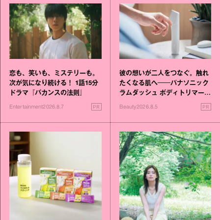
恋も、笑いも、ミステリーも。
彼の想いが二人をつなぐ。触れ
次が気になり続ける！ 1話15分
たくなる肌へ──パナソニック
ドラマ『バカンスの法則』
ラムダッシュ ボディトリマーが
進化！
PR
PR
Entertainment
2026.8.7
Beauty
2026.8.5