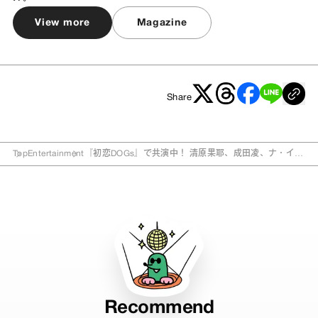
View more
Magazine
Share
Top
Entertainment
『初恋DOGs』で共演中！ 清原果耶、成田凌、ナ・イヌ
の“チャージ＆デトックス習慣”
Recommend