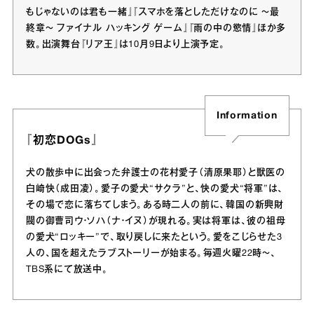
もじゃないのは君も一緒』『スマホを落としただけなのに ～最
終章～ ファイナル ハッキング ゲーム』『雨の中の慾情』ほか多
数。出演舞台『リア王』は10月9日より上演予定。
Information
『初恋DOGs』
犬の散歩中に出会った弁護士の花村愛子（清原果耶）と獣医の
白崎快（成田凌）。愛子の愛犬“サクラ”と、快の愛犬“将軍”は、
その場で恋に落ちてしまう。ある時二人の前に、韓国の新興財
閥の御曹司ウ・ソハ（ナ・イヌ）が現れる。実は将軍は、彼の祖母
の愛犬“ロッキー”で、取り戻しに来たという。愛をこじらせた3
人の、国を超えたラブストーリーが始まる。毎週火曜22時～、
TBS系にて放送中。