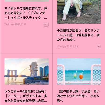
マイボトルで簡単に作れて、体
も心も元気に！ 《「ブレンデ
ィ」マイボトルスティック い
いこと毎日》シリーズが誕生
PR
Wellness
2026.7.27
小芝風花が出合う、夏のリゾナ
ーレ八ヶ岳。日常を離れて、満
たされる旅へ
PR
Lifestyle
2026.7.23
シンガポール3泊5日にご招待！
【夏の癒やし旅・小浜島】青い
「マーリー」がガイドする、多
海とサトウキビが待つ、小さな
文化と豊かな自然を楽しみ尽く
島へ