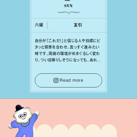
SUN
六曜
友引
⾃分が「これだ！」と信じる⼈や⽬標にピ
タッと照準を合わせ、真っすぐ進みたい
時です。周囲の環境がめまぐるしく変わ
り、つい⽬移りしそうになっても、あれこ
れ迷う必要はありません。余計なノイズ
をそっと⼿放し、⽬の前のことに集中しま
しょう。そのブレない決意が、あなたにと
Read more
って有意義で安定した成果を引き寄せま
す。