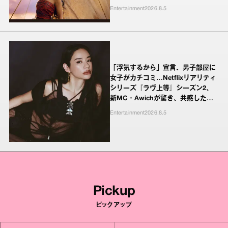
Entertainment
2026.8.5
「浮気するから」宣言、男子部屋に
女子がカチコミ…Netflixリアリティ
シリーズ『ラヴ上等』シーズン2、
新MC・Awichが驚き、共感したヤ
ンキーたちの本気の恋模様
Entertainment
2026.8.5
Pickup
ピックアップ