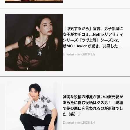
「浮気するから」宣言、男子部屋に
女子がカチコミ…Netflixリアリティ
シリーズ『ラヴ上等』シーズン2、
新MC・Awichが驚き、共感したヤ
ンキーたちの本気の恋模様
Entertainment
2026.8.5
誠実な役柄の印象が強い中沢元紀が
あらたに挑む役柄はクズ男！「現場
で役の悪口を言われるのが新鮮でし
た（笑）」
Entertainment
2026.8.4