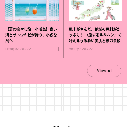
【夏の癒やし旅・小浜島】青い
風土が生んだ、地域の原料がた
海とサトウキビが待つ、小さな
っぷり！ 〈旅するルルルン〉で
島へ
叶えるうるおい美肌と旅の余韻
PR
PR
Lifestyle
2026.7.22
Beauty
2026.7.22
View all