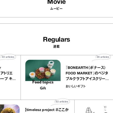
Movie
ムービー
Regulars
連載
40
articles
36
ar
atelier
『BONEARTH（ボナー
クアリー アトリエ
FOOD MARKET』の
ミルクレープ キャ
ブルクラフトアイスクリ
ユほか｜chico
｜真野知子の「おいし
おいしいギフト
宝物”
ト」
53
articles
【timelesz project ＃ここか