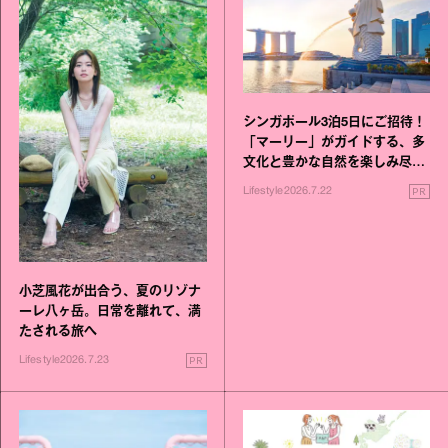
シンガポール3泊5日にご招待！
「マーリー」がガイドする、多
文化と豊かな自然を楽しみ尽く
す旅
PR
Lifestyle
2026.7.22
小芝風花が出合う、夏のリゾナ
ーレ八ヶ岳。日常を離れて、満
たされる旅へ
PR
Lifestyle
2026.7.23