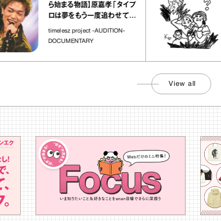
「
ら始まる物語】原嘉孝「タイプ
さ
ロは夢をもう一度追わせてく
れた場所」
社
timelesz project -AUDITION-
DOCUMENTARY
View all