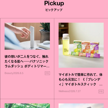
Pickup
ピックアップ
彼の想いが二人をつなぐ。触れ
たくなる肌へ──パナソニック
ラムダッシュ ボディトリマーが
進化！
PR
Beauty
2026.8.5
マイボトルで簡単に作れて、体
も心も元気に！ 《「ブレンデ
ィ」マイボトルスティック い
いこと毎日》シリーズが誕生
PR
Wellness
2026.7.27