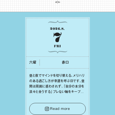
2026
.
8
.
7
FRI
六曜
⾚⼝
昼と夜でマインドを切り替える、メリハリ
のある過ごし⽅が幸運を呼ぶ⽇です。昼
間は周囲に惑わされず、「⾃分の本分を
淡々と全うする」ブレない軸をキープし
て。そして夜は、疲れや寂しさから⽢い
⾔葉に流されないよう、⼼にしっかりブ
レーキをかけること。この意識の切り替
Read more
えが、あなたに確かな安⼼感をもたらす