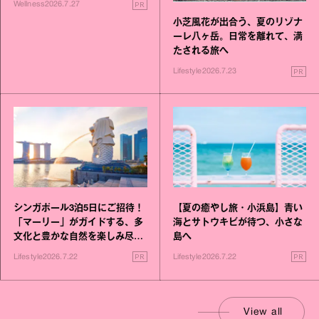
PR
Wellness
2026.7.27
小芝風花が出合う、夏のリゾナ
ーレ八ヶ岳。日常を離れて、満
たされる旅へ
PR
Lifestyle
2026.7.23
シンガポール3泊5日にご招待！
【夏の癒やし旅・小浜島】青い
「マーリー」がガイドする、多
海とサトウキビが待つ、小さな
文化と豊かな自然を楽しみ尽く
島へ
す旅
PR
PR
Lifestyle
2026.7.22
Lifestyle
2026.7.22
View all