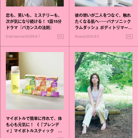
恋も、笑いも、ミステリーも。
彼の想いが二人をつなぐ。触れ
次が気になり続ける！ 1話15分
たくなる肌へ──パナソニック
ドラマ『バカンスの法則』
ラムダッシュ ボディトリマーが
進化！
PR
PR
Entertainment
2026.8.7
Beauty
2026.8.5
マイボトルで簡単に作れて、体
も心も元気に！ 《「ブレンデ
ィ」マイボトルスティック い
いこと毎日》シリーズが誕生