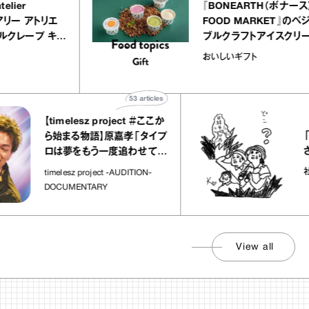
ALLY atelier
『BONEARTH
LE（イクアリー アトリエ
FOOD MARK
レ）』のミルクレープ キャ
ブルクラフトア
ルバニーユほか｜chico
｜真野知子の「
子な宝物
おいしいギフト
お菓子な宝物”
ト」
53
articles
【timelesz project ＃ここか
「日経平
ら始まる物語】原嘉孝「タイプ
さんが解
ロは夢をもう一度追わせてく
れた場所」
社会のじ
timelesz project -AUDITION-
DOCUMENTARY
View all