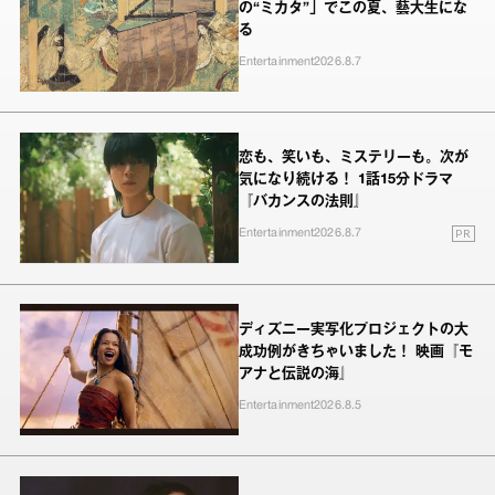
の“ミカタ”」でこの夏、藝大生にな
る
Entertainment
2026.8.7
恋も、笑いも、ミステリーも。次が
気になり続ける！ 1話15分ドラマ
『バカンスの法則』
PR
Entertainment
2026.8.7
ディズニー実写化プロジェクトの大
成功例がきちゃいました！ 映画『モ
アナと伝説の海』
Entertainment
2026.8.5