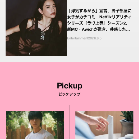
「浮気するから」宣言、男子部屋に
女子がカチコミ…Netflixリアリティ
シリーズ『ラヴ上等』シーズン2、
新MC・Awichが驚き、共感したヤ
ンキーたちの本気の恋模様
Entertainment
2026.8.5
Pickup
ピックアップ