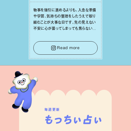
物事を強引に進めるよりも、⼊念な準備
や学習、気持ちの整理をしたうえで取り
組むことが⼤事な⽇です。先の⾒えない
不安に⼼が曇ってしまっても焦らない
で。意思を伝える⼯夫をしたり、あなた⾃
⾝や疲れていそうな⼈をいたわることに
時間を使いましょう。ここでしっかりとエ
Read more
ネルギーを蓄え、困難を乗り越える⼒に
変えましょう。
毎週更新