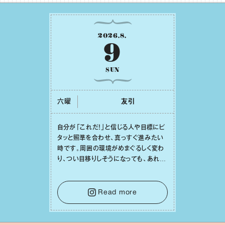
2026
.
8
.
9
SUN
六曜
友引
⾃分が「これだ！」と信じる⼈や⽬標にピ
タッと照準を合わせ、真っすぐ進みたい
時です。周囲の環境がめまぐるしく変わ
り、つい⽬移りしそうになっても、あれこ
れ迷う必要はありません。余計なノイズ
をそっと⼿放し、⽬の前のことに集中しま
しょう。そのブレない決意が、あなたにと
Read more
って有意義で安定した成果を引き寄せま
す。