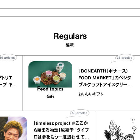
Regulars
連載
40
articles
3
Y atelier
『BONEARTH（ボナ
イクアリー アトリエ
FOOD MARKET』
』のミルクレープ キャ
ブルクラフトアイス
ニーユほか｜chico
｜真野知子の「おい
宝物
おいしいギフト
子な宝物”
ト」
53
articles
【timelesz project ＃ここか
「日
ら始まる物語】原嘉孝「タイプ
さん
ロは夢をもう一度追わせてく