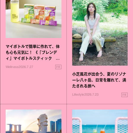
マイボトルで簡単に作れて、体
も心も元気に！ 《「ブレンデ
ィ」マイボトルスティック い
いこと毎日》シリーズが誕生
PR
Wellness
2026.7.27
小芝風花が出合う、夏のリゾナ
ーレ八ヶ岳。日常を離れて、満
たされる旅へ
PR
Lifestyle
2026.7.23