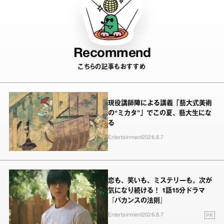
Recommend
こちらの記事もおすすめ
現役講師陣による講義「藝大式美術
の“ミカタ”」でこの夏、藝大生にな
る
Entertainment
2026.8.7
恋も、笑いも、ミステリーも。次が
気になり続ける！ 1話15分ドラマ
『バカンスの法則』
PR
Entertainment
2026.8.7