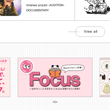
れた場所」
社会
timelesz project -AUDITION-
DOCUMENTARY
View all
…