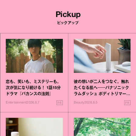
Pickup
ピックアップ
恋も、笑いも、ミステリーも。
彼の想いが二人をつなぐ。触れ
次が気になり続ける！ 1話15分
たくなる肌へ──パナソニック
ドラマ『バカンスの法則』
ラムダッシュ ボディトリマーが
進化！
PR
PR
Entertainment
2026.8.7
Beauty
2026.8.5