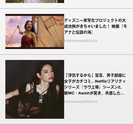
ディズニー実写化プロジェクトの大
成功例がきちゃいました！ 映画『モ
アナと伝説の海』
Entertainment
2026.8.5
「浮気するから」宣言、男子部屋に
女子がカチコミ…Netflixリアリティ
シリーズ『ラヴ上等』シーズン2、
新MC・Awichが驚き、共感したヤ
ンキーたちの本気の恋模様
Entertainment
2026.8.5