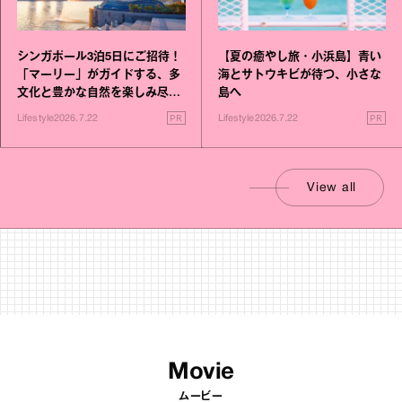
シンガポール3泊5日にご招待！
【夏の癒やし旅・小浜島】青い
「マーリー」がガイドする、多
海とサトウキビが待つ、小さな
文化と豊かな自然を楽しみ尽く
島へ
す旅
PR
PR
Lifestyle
2026.7.22
Lifestyle
2026.7.22
View all
Movie
ムービー