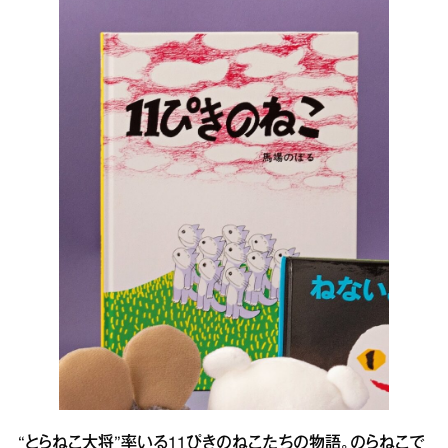
“とらねこ大将”率いる11ぴきのねこたちの物語。のらねこで