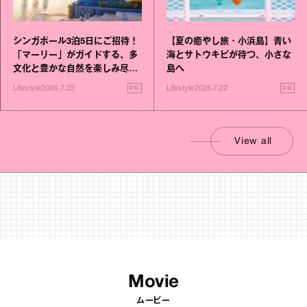
シンガポール3泊5日にご招待！
【夏の癒やし旅・小浜島】青い
「マーリー」がガイドする、多
海とサトウキビが待つ、小さな
文化と豊かな自然を楽しみ尽く
島へ
す旅
PR
PR
Lifestyle
2026.7.22
Lifestyle
2026.7.22
View all
Movie
ムービー