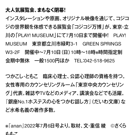
大人気展覧会、まもなく閉幕！
インスタレーションや原画、オリジナル映像を通じて、コジコ
ジの世界観を体感できる展覧会「コジコジ万博」が、東京・立
川の「PLAY! MUSEUM」にて7月10日まで開催中！ PLAY!
MUSEUM 東京都立川市緑町3‐1 GREEN SPRINGS
W3‐2F 開催中～7月10日（日）10時～18時※時間指定制
会期中無休 一般1500円ほか TEL：042・518・9625
つかこし・ともこ 臨床心理士、公認心理師の資格を持つ。
女性専用のカウンセリングルーム「東京中央カウンセリン
グ」代表。雑誌やTVなどのメディア、講演会などでも活躍。
『銀座No.1ホステスの心をつかむ話し方』（だいわ文庫）な
ど水希名義の著作多数。
※『anan』2022年7月6日号より。取材、文・重信 綾 ©さくら
ももこ