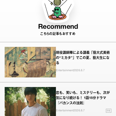
Recommend
こちらの記事もおすすめ
現役講師陣による講義「藝大式美術
の“ミカタ”」でこの夏、藝大生にな
る
Entertainment
2026.8.7
恋も、笑いも、ミステリーも。次が
気になり続ける！ 1話15分ドラマ
『バカンスの法則』
PR
Entertainment
2026.8.7