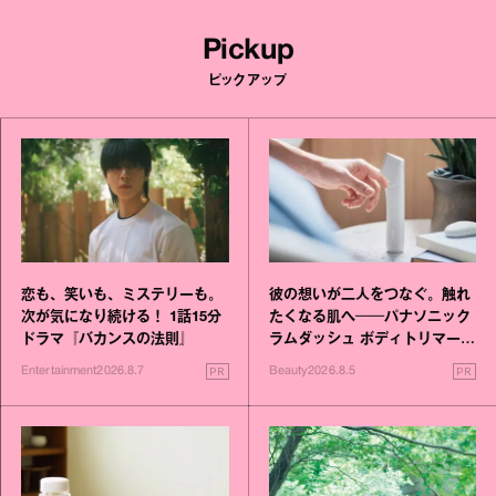
Pickup
ピックアップ
恋も、笑いも、ミステリーも。
彼の想いが二人をつなぐ。触れ
次が気になり続ける！ 1話15分
たくなる肌へ──パナソニック
ドラマ『バカンスの法則』
ラムダッシュ ボディトリマーが
進化！
PR
PR
Entertainment
2026.8.7
Beauty
2026.8.5