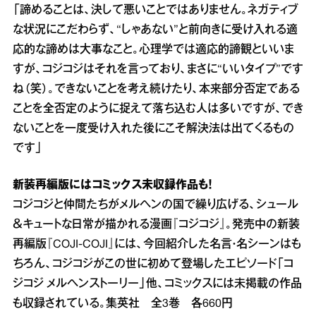
「諦めることは、決して悪いことではありません。ネガティブ
な状況にこだわらず、“しゃあない”と前向きに受け入れる適
応的な諦めは大事なこと。心理学では適応的諦観といいま
すが、コジコジはそれを言っており、まさに“いいタイプ”です
ね（笑）。できないことを考え続けたり、本来部分否定である
ことを全否定のように捉えて落ち込む人は多いですが、でき
ないことを一度受け入れた後にこそ解決法は出てくるもの
です」
新装再編版にはコミックス未収録作品も！
コジコジと仲間たちがメルヘンの国で繰り広げる、シュール
＆キュートな日常が描かれる漫画『コジコジ』。発売中の新装
再編版『COJI‐COJI』には、今回紹介した名言・名シーンはも
ちろん、コジコジがこの世に初めて登場したエピソード「コ
ジコジ メルヘンストーリー」他、コミックスには未掲載の作品
も収録されている。集英社 全3巻 各660円