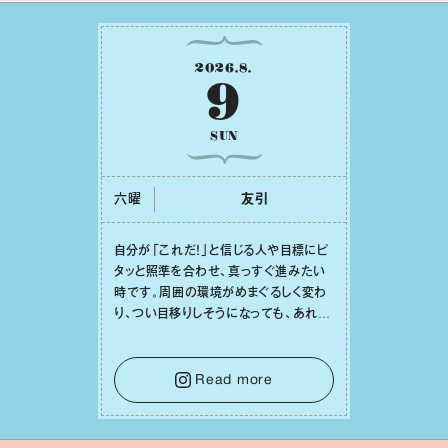
2026
.
8
.
9
SUN
六曜
友引
⾃分が「これだ！」と信じる⼈や⽬標にピ
タッと照準を合わせ、真っすぐ進みたい
時です。周囲の環境がめまぐるしく変わ
り、つい⽬移りしそうになっても、あれこ
れ迷う必要はありません。余計なノイズ
をそっと⼿放し、⽬の前のことに集中しま
しょう。そのブレない決意が、あなたにと
Read more
って有意義で安定した成果を引き寄せま
す。