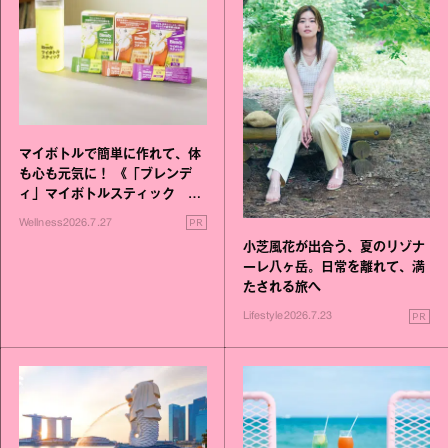
マイボトルで簡単に作れて、体
も心も元気に！ 《「ブレンデ
ィ」マイボトルスティック い
いこと毎日》シリーズが誕生
PR
Wellness
2026.7.27
小芝風花が出合う、夏のリゾナ
ーレ八ヶ岳。日常を離れて、満
たされる旅へ
PR
Lifestyle
2026.7.23