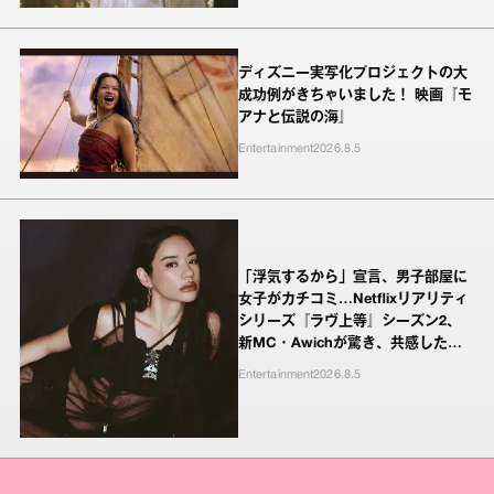
ディズニー実写化プロジェクトの大
成功例がきちゃいました！ 映画『モ
アナと伝説の海』
Entertainment
2026.8.5
「浮気するから」宣言、男子部屋に
女子がカチコミ…Netflixリアリティ
シリーズ『ラヴ上等』シーズン2、
新MC・Awichが驚き、共感したヤ
ンキーたちの本気の恋模様
Entertainment
2026.8.5