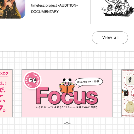
れた場所」
timelesz project -AUDITION-
DOCUMENTARY
View all