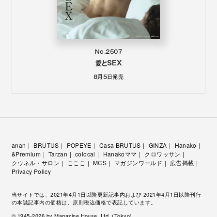
No.2507
愛とSEX
8月5日
発売
anan
BRUTUS
POPEYE
Casa BRUTUS
GINZA
Hanako
&Premium
Tarzan
colocal
Hanakoママ
クロワッサン
クウネル・サロン
こここ
MCS
マガジンワールド
広告掲載
Privacy Policy
当サイトでは、2021年4月1日以降更新記事内および 2021年4月1日以降刊行
の本誌記事内の価格は、原則税込価格で表記しています。
© 1945-
2026
by Magazine House, Ltd. (Tokyo)