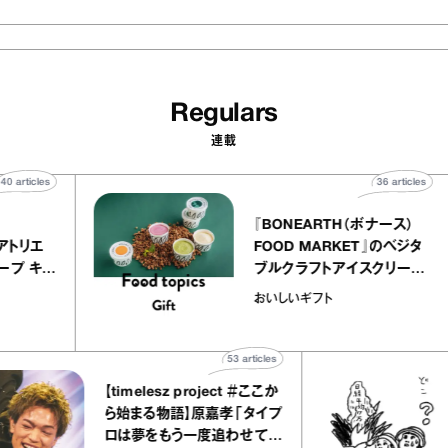
Regulars
連載
40
articles
36
art
telier
『BONEARTH（ボナース
アリー アトリエ
FOOD MARKET』のベ
ミルクレープ キャ
ブルクラフトアイスクリ
ユほか｜chico
｜真野知子の「おいしい
おいしいギフト
宝物”
ト」
53
articles
【timelesz project ＃ここか
ら始まる物語】原嘉孝「タイプ
ロは夢をもう一度追わせてく