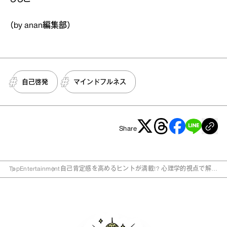
（by anan編集部）
自己啓発
マインドフルネス
Share
Top
Entertainment
自己肯定感を高めるヒントが満載!? 心理学的視点で解説
する『コジコジ』名言5選