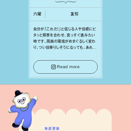
六曜
友引
⾃分が「これだ！」と信じる⼈や⽬標にピ
タッと照準を合わせ、真っすぐ進みたい
時です。周囲の環境がめまぐるしく変わ
り、つい⽬移りしそうになっても、あれこ
れ迷う必要はありません。余計なノイズ
をそっと⼿放し、⽬の前のことに集中しま
しょう。そのブレない決意が、あなたにと
Read more
って有意義で安定した成果を引き寄せま
す。
毎週更新