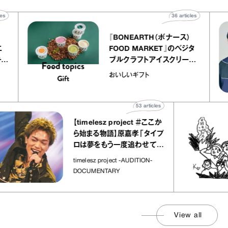
0
articles
36
articles
『BONEARTH（ボナース）
アトリエ
FOOD MARKET』のベジタ
プ キャ
ブルクラフトアイスクリーム
hico
｜真野知子の「おいしいギフ
おいしいギフト
ト」
53
articles
【timelesz project ＃ここか
ら始まる物語】原嘉孝「タイプ
ロは夢をもう一度追わせてく
れた場所」
timelesz project -AUDITION-
DOCUMENTARY
View all