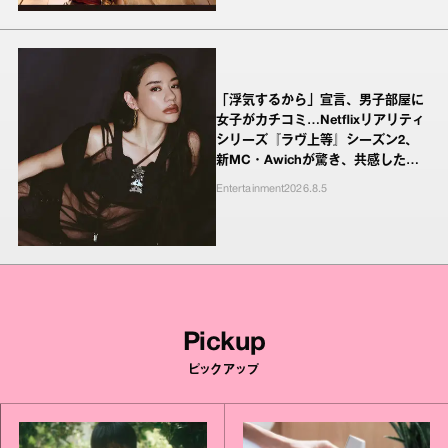
「浮気するから」宣言、男子部屋に
女子がカチコミ…Netflixリアリティ
シリーズ『ラヴ上等』シーズン2、
新MC・Awichが驚き、共感したヤ
ンキーたちの本気の恋模様
Entertainment
2026.8.5
Pickup
ピックアップ