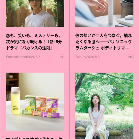
恋も、笑いも、ミステリーも。
彼の想いが二人をつなぐ。触れ
次が気になり続ける！ 1話15分
たくなる肌へ──パナソニック
ドラマ『バカンスの法則』
ラムダッシュ ボディトリマーが
進化！
PR
PR
Entertainment
2026.8.7
Beauty
2026.8.5