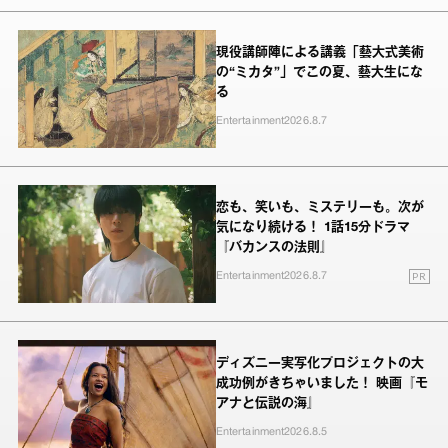
現役講師陣による講義「藝大式美術
の“ミカタ”」でこの夏、藝大生にな
る
Entertainment
2026.8.7
恋も、笑いも、ミステリーも。次が
気になり続ける！ 1話15分ドラマ
『バカンスの法則』
PR
Entertainment
2026.8.7
ディズニー実写化プロジェクトの大
成功例がきちゃいました！ 映画『モ
アナと伝説の海』
Entertainment
2026.8.5