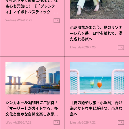
マイボトルで簡単に作れて、体
も心も元気に！ 《「ブレンデ
ィ」マイボトルスティック い
いこと毎日》シリーズが誕生
PR
Wellness
2026.7.27
小芝風花が出合う、夏のリゾナ
ーレ八ヶ岳。日常を離れて、満
たされる旅へ
PR
Lifestyle
2026.7.23
シンガポール3泊5日にご招待！
【夏の癒やし旅・小浜島】青い
「マーリー」がガイドする、多
海とサトウキビが待つ、小さな
文化と豊かな自然を楽しみ尽く
島へ
す旅
PR
PR
Lifestyle
2026.7.22
Lifestyle
2026.7.22