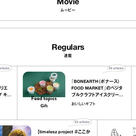
Movie
ムービー
Regulars
連載
40
articles
36
article
ier
『BONEARTH（ボナース）
リー アトリエ
FOOD MARKET』のベジタ
クレープ キャ
ブルクラフトアイスクリー
か｜chico
｜真野知子の「おいしいギ
おいしいギフト
”
ト」
53
articles
【timelesz project ＃ここか