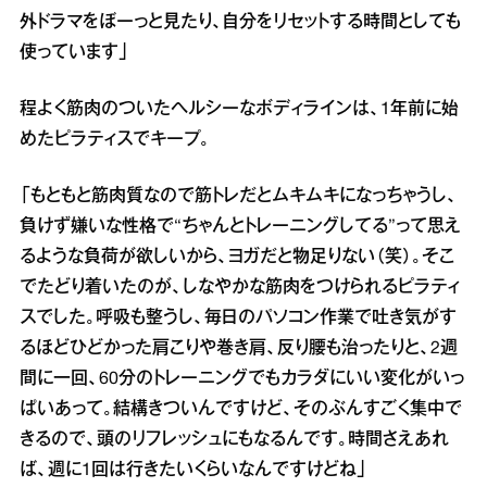
外ドラマをぼーっと見たり、自分をリセットする時間としても
使っています」
程よく筋肉のついたヘルシーなボディラインは、1年前に始
めたピラティスでキープ。
「もともと筋肉質なので筋トレだとムキムキになっちゃうし、
負けず嫌いな性格で“ちゃんとトレーニングしてる”って思え
るような負荷が欲しいから、ヨガだと物足りない（笑）。そこ
でたどり着いたのが、しなやかな筋肉をつけられるピラティ
スでした。呼吸も整うし、毎日のパソコン作業で吐き気がす
るほどひどかった肩こりや巻き肩、反り腰も治ったりと、2週
間に一回、60分のトレーニングでもカラダにいい変化がいっ
ぱいあって。結構きついんですけど、そのぶんすごく集中で
きるので、頭のリフレッシュにもなるんです。時間さえあれ
ば、週に1回は行きたいくらいなんですけどね」