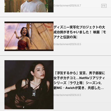
PR
Entertainment
2026.8.7
ディズニー実写化プロジェクトの大
成功例がきちゃいました！ 映画『モ
アナと伝説の海』
Entertainment
2026.8.5
「浮気するから」宣言、男子部屋に
女子がカチコミ…Netflixリアリティ
シリーズ『ラヴ上等』シーズン2、
新MC・Awichが驚き、共感したヤ
ンキーたちの本気の恋模様
Entertainment
2026.8.5