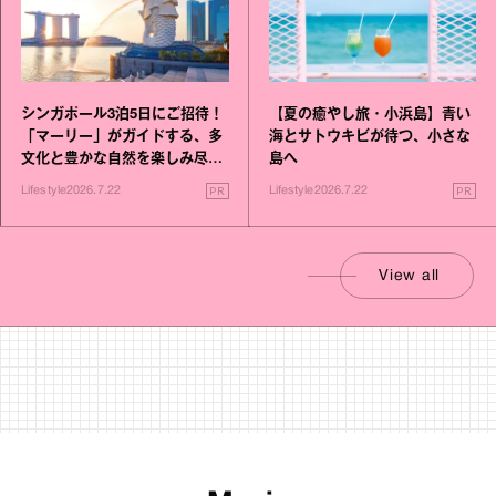
シンガポール3泊5日にご招待！
【夏の癒やし旅・小浜島】青い
「マーリー」がガイドする、多
海とサトウキビが待つ、小さな
文化と豊かな自然を楽しみ尽く
島へ
す旅
PR
PR
Lifestyle
2026.7.22
Lifestyle
2026.7.22
View all