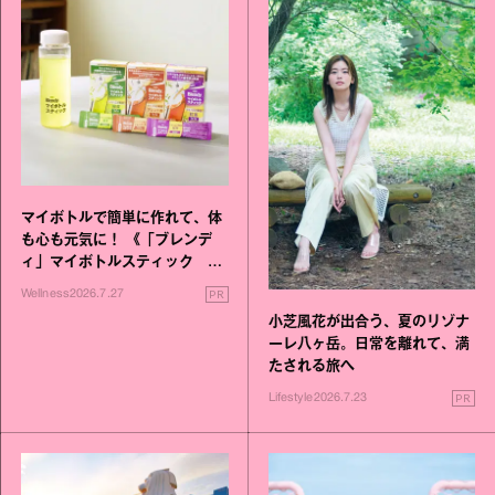
マイボトルで簡単に作れて、体
も心も元気に！ 《「ブレンデ
ィ」マイボトルスティック い
いこと毎日》シリーズが誕生
PR
Wellness
2026.7.27
小芝風花が出合う、夏のリゾナ
ーレ八ヶ岳。日常を離れて、満
たされる旅へ
PR
Lifestyle
2026.7.23