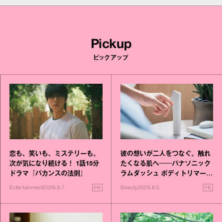
Pickup
ピックアップ
恋も、笑いも、ミステリーも。
彼の想いが二人をつなぐ。触れ
次が気になり続ける！ 1話15分
たくなる肌へ──パナソニック
ドラマ『バカンスの法則』
ラムダッシュ ボディトリマーが
進化！
PR
PR
Entertainment
2026.8.7
Beauty
2026.8.5