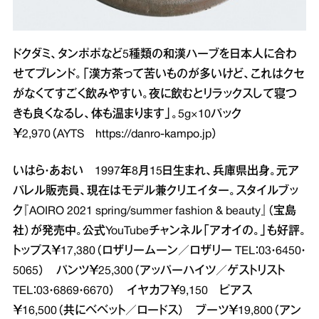
ドクダミ、タンポポなど5種類の和漢ハーブを日本人に合わ
せてブレンド。「漢方茶って苦いものが多いけど、これはクセ
がなくてすごく飲みやすい。夜に飲むとリラックスして寝つ
きも良くなるし、体も温まります」。5g×10パック
￥2,970（AYTS
https://danro-kampo.jp
）
いはら・あおい 1997年8月15日生まれ、兵庫県出身。元ア
パレル販売員、現在はモデル兼クリエイター。スタイルブッ
ク『AOIRO 2021 spring/summer fashion & beauty』（宝島
社）が発売中。公式YouTubeチャンネル「アオイの。」も好評。
トップス￥17,380（ロザリームーン／ロザリー TEL：03・6450・
5065） パンツ￥25,300（アッパーハイツ／ゲストリスト
TEL：03・6869・6670） イヤカフ￥9,150 ピアス
￥16,500（共にベベット／ロードス） ブーツ￥19,800（アン