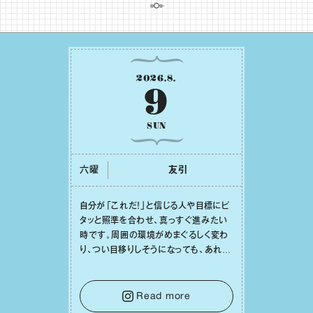
2026
.
8
.
9
SUN
六曜
友引
⾃分が「これだ！」と信じる⼈や⽬標にピ
タッと照準を合わせ、真っすぐ進みたい
時です。周囲の環境がめまぐるしく変わ
り、つい⽬移りしそうになっても、あれこ
れ迷う必要はありません。余計なノイズ
をそっと⼿放し、⽬の前のことに集中しま
しょう。そのブレない決意が、あなたにと
Read more
って有意義で安定した成果を引き寄せま