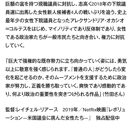
巨額の富を持つ現職議員に対抗し、志高く2018年の下院議
員選に出馬した女性新人候補者4人の戦いぶりを追う。史上
最年少の女性下院議員となったアレクサンドリア・オカシオ
＝コルテスをはじめ、マイノリティであり反体制であり、女性
である政治家たちが一般市民たちと向き合い、権力に対抗
していく。
「巨大で強権的な既存勢力に立ち向かっていく姿には、勇気
以上に敬意を強く感じられます。『普通の人』がどうしたら変
化を起こせるのか。そのムーブメントを支援するために政治
家が努力し、正義を勝ち取っていく。爽快であり感動的であ
り、何より政治の重要性を突きつけられる作品」（竹田さん）
監督：レイチェル・リアース 2019年／Netflix映画『レボリュ
ーション―米国議会に挑んだ女性たち―』 独占配信中