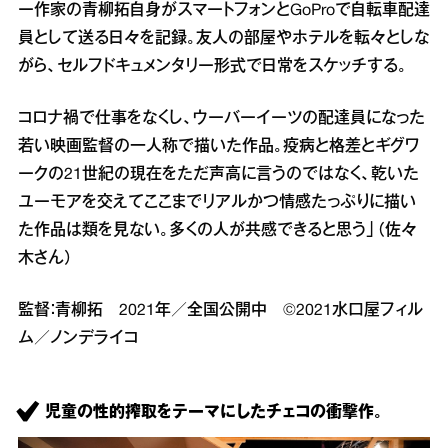
ー作家の青柳拓自身がスマートフォンとGoProで自転車配達
員として送る日々を記録。友人の部屋やホテルを転々としな
がら、セルフドキュメンタリー形式で日常をスケッチする。
コロナ禍で仕事をなくし、ウーバーイーツの配達員になった
若い映画監督の一人称で描いた作品。疫病と格差とギグワ
ークの21世紀の現在をただ声高に言うのではなく、乾いた
ユーモアを交えてここまでリアルかつ情感たっぷりに描い
た作品は類を見ない。多くの人が共感できると思う」（佐々
木さん）
監督：青柳拓 2021年／全国公開中 ©2021水口屋フィル
ム／ノンデライコ
児童の性的搾取をテーマにしたチェコの衝撃作。