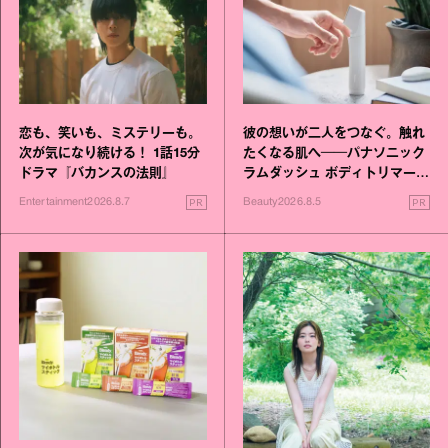
恋も、笑いも、ミステリーも。
彼の想いが二人をつなぐ。触れ
次が気になり続ける！ 1話15分
たくなる肌へ──パナソニック
ドラマ『バカンスの法則』
ラムダッシュ ボディトリマーが
進化！
PR
PR
Entertainment
2026.8.7
Beauty
2026.8.5