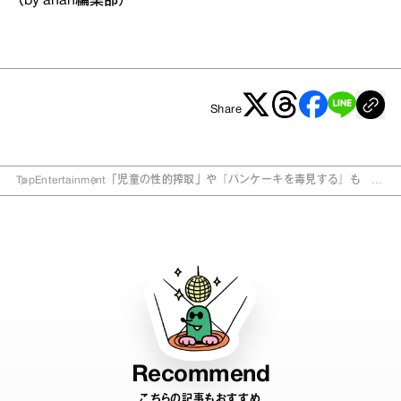
（by anan編集部）
Share
Top
Entertainment
「児童の性的搾取」や『パンケーキを毒見する』も 社
会派ドキュメンタリー5選
Recommend
こちらの記事もおすすめ