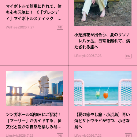
マイボトルで簡単に作れて、体
も心も元気に！ 《「ブレンデ
ィ」マイボトルスティック い
いこと毎日》シリーズが誕生
PR
Wellness
2026.7.27
小芝風花が出合う、夏のリゾナ
ーレ八ヶ岳。日常を離れて、満
たされる旅へ
PR
Lifestyle
2026.7.23
シンガポール3泊5日にご招待！
【夏の癒やし旅・小浜島】青い
「マーリー」がガイドする、多
海とサトウキビが待つ、小さな
文化と豊かな自然を楽しみ尽く
島へ
す旅
PR
PR
Lifestyle
2026.7.22
Lifestyle
2026.7.22