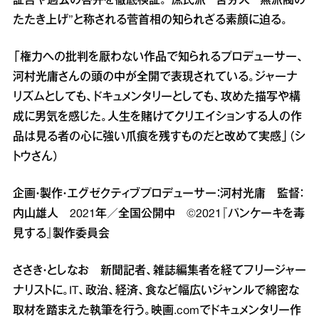
証言や過去の答弁を徹底検証。“庶民派”“苦労人”“無派閥の
たたき上げ”と称される菅首相の知られざる素顔に迫る。
「権力への批判を厭わない作品で知られるプロデューサー、
河村光庸さんの頭の中が全開で表現されている。ジャーナ
リズムとしても、ドキュメンタリーとしても、攻めた描写や構
成に男気を感じた。人生を賭けてクリエイションする人の作
品は見る者の心に強い爪痕を残すものだと改めて実感」（シ
トウさん）
企画・製作・エグゼクティブプロデューサー：河村光庸 監督：
内山雄人 2021年／全国公開中 ©2021『パンケーキを毒
見する』製作委員会
ささき・としなお 新聞記者、雑誌編集者を経てフリージャー
ナリストに。IT、政治、経済、食など幅広いジャンルで綿密な
取材を踏まえた執筆を行う。映画.comでドキュメンタリー作