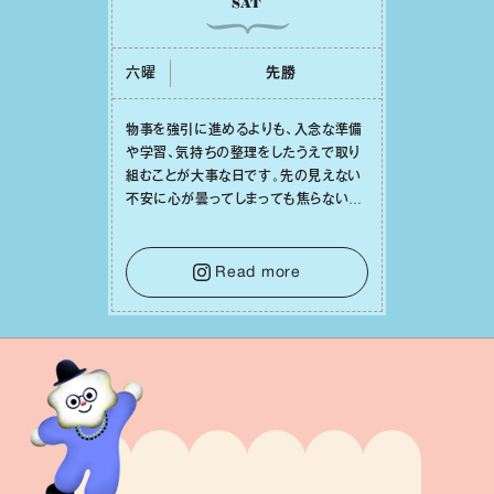
SAT
六曜
先勝
物事を強引に進めるよりも、⼊念な準備
や学習、気持ちの整理をしたうえで取り
組むことが⼤事な⽇です。先の⾒えない
不安に⼼が曇ってしまっても焦らない
で。意思を伝える⼯夫をしたり、あなた⾃
⾝や疲れていそうな⼈をいたわることに
時間を使いましょう。ここでしっかりとエ
Read more
ネルギーを蓄え、困難を乗り越える⼒に
変えましょう。