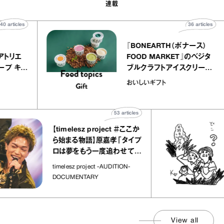
連載
40
articles
36
ar
telier
『BONEARTH（ボナー
クアリー アトリエ
FOOD MARKET』のベ
ミルクレープ キャ
ブルクラフトアイスクリ
ユほか｜chico
｜真野知子の「おいし
おいしいギフト
宝物”
ト」
53
articles
【timelesz project ＃ここか
「
ら始まる物語】原嘉孝「タイプ
さ
ロは夢をもう一度追わせてく
れた場所」
社
timelesz project -AUDITION-
DOCUMENTARY
View all