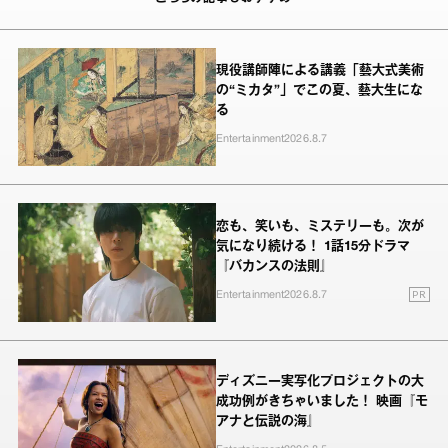
現役講師陣による講義「藝大式美術
の“ミカタ”」でこの夏、藝大生にな
る
Entertainment
2026.8.7
恋も、笑いも、ミステリーも。次が
気になり続ける！ 1話15分ドラマ
『バカンスの法則』
PR
Entertainment
2026.8.7
ディズニー実写化プロジェクトの大
成功例がきちゃいました！ 映画『モ
アナと伝説の海』