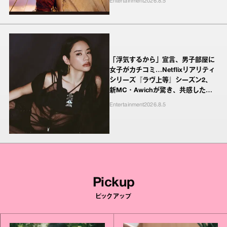
Entertainment
2026.8.5
「浮気するから」宣言、男子部屋に
女子がカチコミ…Netflixリアリティ
シリーズ『ラヴ上等』シーズン2、
新MC・Awichが驚き、共感したヤ
ンキーたちの本気の恋模様
Entertainment
2026.8.5
Pickup
ピックアップ