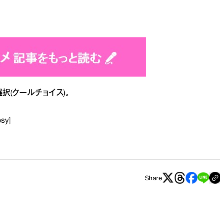
(クールチョイス)。
osy]
Share