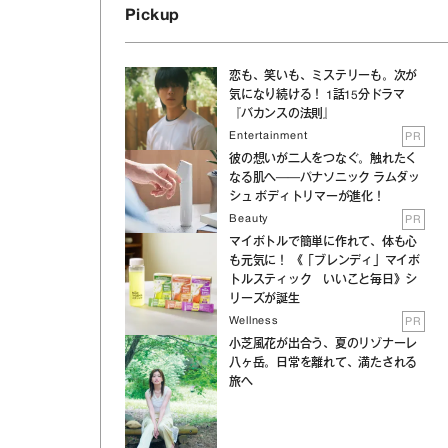
Pickup
恋も、笑いも、ミステリーも。次が
気になり続ける！ 1話15分ドラマ
『バカンスの法則』
Entertainment
PR
彼の想いが二人をつなぐ。触れたく
なる肌へ──パナソニック ラムダッ
シュ ボディトリマーが進化！
Beauty
PR
マイボトルで簡単に作れて、体も心
も元気に！ 《「ブレンディ」マイボ
トルスティック いいこと毎日》シ
リーズが誕生
Wellness
PR
小芝風花が出合う、夏のリゾナーレ
八ヶ岳。日常を離れて、満たされる
旅へ