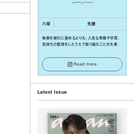
六曜
先勝
物事を強引に進めるよりも、⼊念な準備や学習、
気持ちの整理をしたうえで取り組むことが⼤事な
⽇です。先の⾒えない不安に⼼が曇ってしまって
も焦らないで。意思を伝える⼯夫をしたり、あなた
⾃⾝や疲れていそうな⼈をいたわることに時間を
Read more
使いましょう。ここでしっかりとエネルギーを蓄
え、困難を乗り越える⼒に変えましょう。
Latest Issue