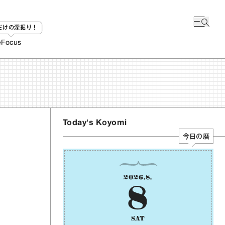
bだけの深掘り！
e
Focus
Today's Koyomi
今日の暦
2026
.
8
.
8
SAT