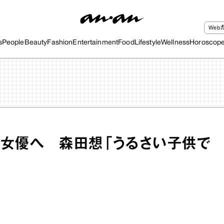
We
s
People
Beauty
Fashion
Entertainment
Food
Lifestyle
Wellness
Horoscop
女優へ 森田想「うるさい子供で